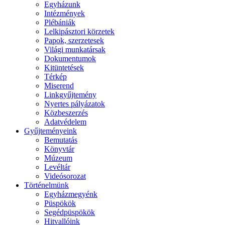
Egyházunk
Intézmények
Plébániák
Lelkipásztori körzetek
Papok, szerzetesek
Világi munkatársak
Dokumentumok
Kitüntetések
Térkép
Miserend
Linkgyűjtemény
Nyertes pályázatok
Közbeszerzés
Adatvédelem
Gyűjteményeink
Bemutatás
Könyvtár
Múzeum
Levéltár
Videósorozat
Történelmünk
Egyházmegyénk
Püspökök
Segédpüspökök
Hitvallóink