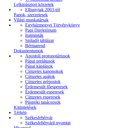
Lelkipásztori körzetek
Elhunytak 2003-tól
Papok, szerzetesek
Világi munkatársak
Egyházmegyei Törvénykönyv
Papi Direktórium
Iratminták
Stóladíj táblázat
Bérmarend
Dokumentumok
Apostoli protonotáriusok
Pápai prelátusok
Pápai káplánok
Címzetes kanonokok
Címzetes apátok
Címzetes prépostok
Érdemesült főesperesek
Érdemesült esperesek
Címzetes esperesek
Püspöki tanácsosok
Kitüntetések
Térkép
Székesfehérvár
Székesfehérvárit nyomtat
Miserend