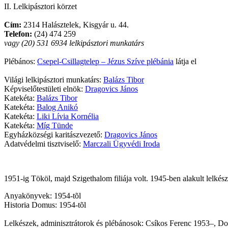
II. Lelkipásztori körzet
Cím:
2314 Halásztelek, Kisgyár u. 44.
Telefon:
(24) 474 259
vagy (20) 531 6934 lelkipásztori munkatárs
Plébános:
Csepel-Csillagtelep – Jézus Szíve plébánia
látja el
Világi lelkipásztori munkatárs:
Balázs Tibor
Képviselőtestületi elnök:
Dragovics János
Katekéta:
Balázs Tibor
Katekéta:
Balog Anikó
Katekéta:
Liki Lívia Kornélia
Katekéta:
Míg Tünde
Egyházközségi karitászvezető:
Dragovics János
Adatvédelmi tisztviselő:
Marczali Ügyvédi Iroda
1951-ig Tököl, majd Szigethalom filiája volt. 1945-ben alakult lelké
Anyakönyvek: 1954-tõl
Historia Domus: 1954-tõl
Lelkészek, adminisztrátorok és plébánosok: Csíkos Ferenc 1953–, Do