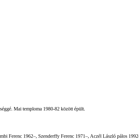
szséggé. Mai temploma 1980-82 között épült.
mbi Ferenc 1962–, Szenderffy Ferenc 1971–, Aczél László pálos 1992–