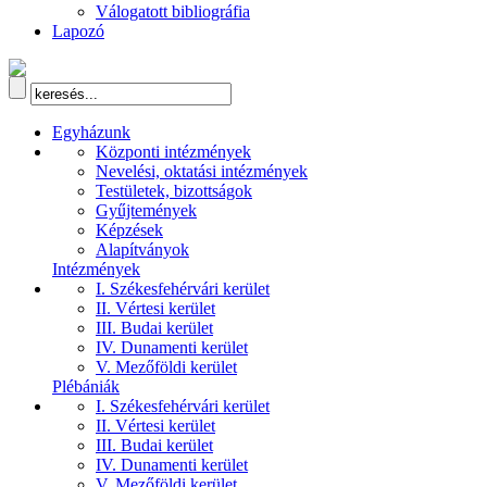
Válogatott bibliográfia
Lapozó
Egyházunk
Központi intézmények
Nevelési, oktatási intézmények
Testületek, bizottságok
Gyűjtemények
Képzések
Alapítványok
Intézmények
I. Székesfehérvári kerület
II. Vértesi kerület
III. Budai kerület
IV. Dunamenti kerület
V. Mezőföldi kerület
Plébániák
I. Székesfehérvári kerület
II. Vértesi kerület
III. Budai kerület
IV. Dunamenti kerület
V. Mezőföldi kerület