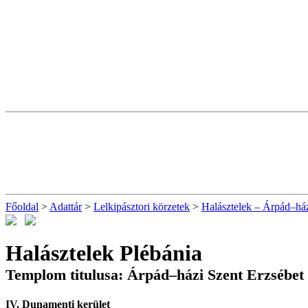
Főoldal
>
Adattár
>
Lelkipásztori körzetek
>
Halásztelek – Árpád–ház
Halásztelek Plébánia
Templom titulusa: Árpád–házi Szent Erzsébet
IV. Dunamenti kerület