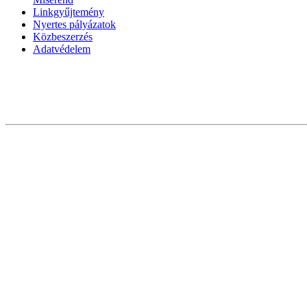
Linkgyűjtemény
Nyertes pályázatok
Közbeszerzés
Adatvédelem