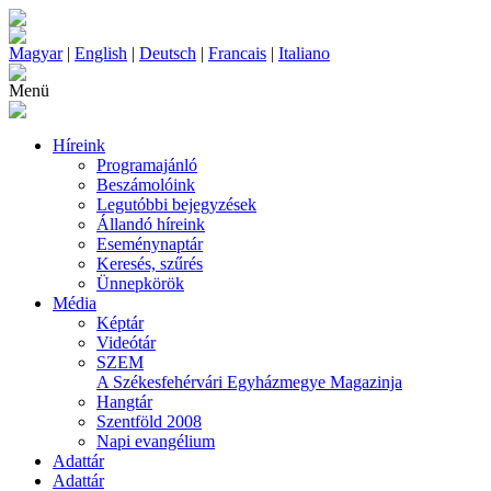
Magyar
|
English
|
Deutsch
|
Francais
|
Italiano
Menü
Híreink
Programajánló
Beszámolóink
Legutóbbi bejegyzések
Állandó híreink
Eseménynaptár
Keresés, szűrés
Ünnepkörök
Média
Képtár
Videótár
SZEM
A Székesfehérvári Egyházmegye Magazinja
Hangtár
Szentföld 2008
Napi evangélium
Adattár
Adattár