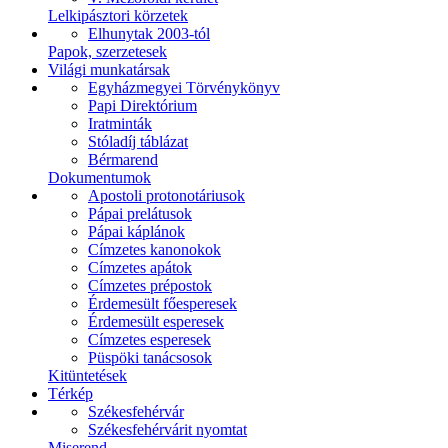
Lelkipásztori körzetek
Elhunytak 2003-tól
Papok, szerzetesek
Világi munkatársak
Egyházmegyei Törvénykönyv
Papi Direktórium
Iratminták
Stóladíj táblázat
Bérmarend
Dokumentumok
Apostoli protonotáriusok
Pápai prelátusok
Pápai káplánok
Címzetes kanonokok
Címzetes apátok
Címzetes prépostok
Érdemesült főesperesek
Érdemesült esperesek
Címzetes esperesek
Püspöki tanácsosok
Kitüntetések
Térkép
Székesfehérvár
Székesfehérvárit nyomtat
Miserend