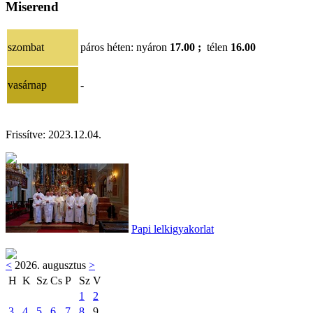
Miserend
szombat
páros héten
: nyáron
17.00 ;
télen
16.00
vasárnap
-
Frissítve:
2023.12.04
.
Papi lelkigyakorlat
<
2026. augusztus
>
H
K
Sz
Cs
P
Sz
V
1
2
3
4
5
6
7
8
9