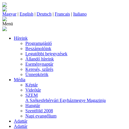
Magyar
|
English
|
Deutsch
|
Francais
|
Italiano
Menü
Híreink
Programajánló
Beszámolóink
Legutóbbi bejegyzések
Állandó híreink
Eseménynaptár
Keresés, szűrés
Ünnepkörök
Média
Képtár
Videótár
SZEM
A Székesfehérvári Egyházmegye Magazinja
Hangtár
Szentföld 2008
Napi evangélium
Adattár
Adattár