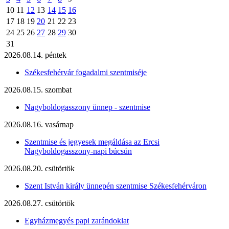
10
11
12
13
14
15
16
17
18
19
20
21
22
23
24
25
26
27
28
29
30
31
2026.08.14. péntek
Székesfehérvár fogadalmi szentmiséje
2026.08.15. szombat
Nagyboldogasszony ünnep - szentmise
2026.08.16. vasárnap
Szentmise és jegyesek megáldása az Ercsi
Nagyboldogasszony-napi búcsún
2026.08.20. csütörtök
Szent István király ünnepén szentmise Székesfehérváron
2026.08.27. csütörtök
Egyházmegyés papi zarándoklat