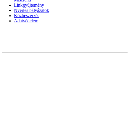
Linkgyűjtemény
Nyertes pályázatok
Közbeszerzés
Adatvédelem