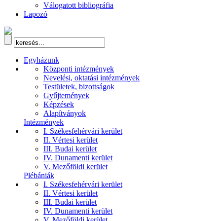
Válogatott bibliográfia
Lapozó
Egyházunk
Központi intézmények
Nevelési, oktatási intézmények
Testületek, bizottságok
Gyűjtemények
Képzések
Alapítványok
Intézmények
I. Székesfehérvári kerület
II. Vértesi kerület
III. Budai kerület
IV. Dunamenti kerület
V. Mezőföldi kerület
Plébániák
I. Székesfehérvári kerület
II. Vértesi kerület
III. Budai kerület
IV. Dunamenti kerület
V. Mezőföldi kerület