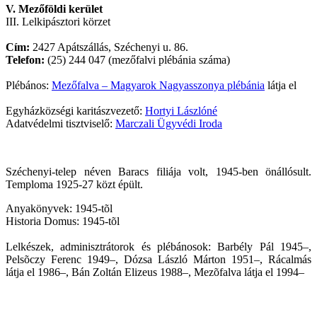
V. Mezőföldi kerület
III. Lelkipásztori körzet
Cím:
2427 Apátszállás, Széchenyi u. 86.
Telefon:
(25) 244 047 (mezőfalvi plébánia száma)
Plébános:
Mezőfalva – Magyarok Nagyasszonya plébánia
látja el
Egyházközségi karitászvezető:
Hortyi Lászlóné
Adatvédelmi tisztviselő:
Marczali Ügyvédi Iroda
Széchenyi-telep néven Baracs filiája volt, 1945-ben önállósult.
Temploma 1925-27 közt épült.
Anyakönyvek: 1945-tõl
Historia Domus: 1945-tõl
Lelkészek, adminisztrátorok és plébánosok: Barbély Pál 1945–,
Pelsõczy Ferenc 1949–, Dózsa László Márton 1951–, Rácalmás
látja el 1986–, Bán Zoltán Elizeus 1988–, Mezõfalva látja el 1994–