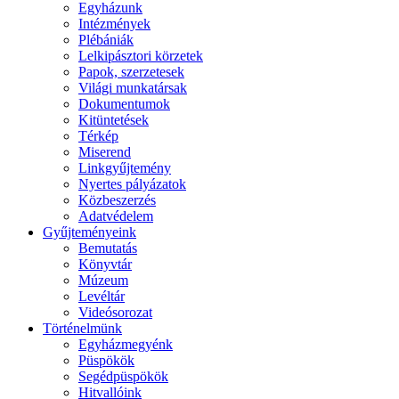
Egyházunk
Intézmények
Plébániák
Lelkipásztori körzetek
Papok, szerzetesek
Világi munkatársak
Dokumentumok
Kitüntetések
Térkép
Miserend
Linkgyűjtemény
Nyertes pályázatok
Közbeszerzés
Adatvédelem
Gyűjteményeink
Bemutatás
Könyvtár
Múzeum
Levéltár
Videósorozat
Történelmünk
Egyházmegyénk
Püspökök
Segédpüspökök
Hitvallóink