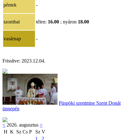
péntek
-
szombat
télen:
16.00
; nyáron
18.00
vasárnap
-
Frissítve:
2023.12.04.
Püspöki szentmise Szent Donát
ünnepén
<
2026. augusztus
>
H
K
Sz
Cs
P
Sz
V
1
2