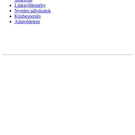
Linkgyűjtemény
Nyertes pályázatok
Közbeszerzés
Adatvédelem