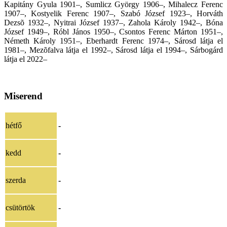
Kapitány Gyula 1901–, Sumlicz György 1906–, Mihalecz Ferenc
1907–, Kostyelik Ferenc 1907–, Szabó József 1923–, Horváth
Dezsõ 1932–, Nyitrai József 1937–, Zahola Károly 1942–, Bóna
József 1949–, Róbl János 1950–, Csontos Ferenc Márton 1951–,
Németh Károly 1951–, Eberhardt Ferenc 1974–, Sárosd látja el
1981–, Mezõfalva látja el 1992–, Sárosd látja el 1994–,
Sárbogárd
látja el 2022–
Miserend
hétfő
-
kedd
-
szerda
-
csütörtök
-