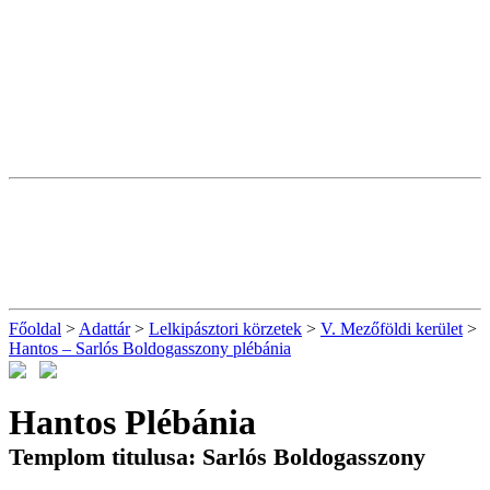
Főoldal
>
Adattár
>
Lelkipásztori körzetek
>
V. Mezőföldi kerület
>
Hantos – Sarlós Boldogasszony plébánia
Hantos Plébánia
Templom titulusa: Sarlós Boldogasszony