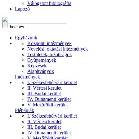
Válogatott bibliográfia
Lapozó
Egyházunk
Központi intézmények
Nevelési, oktatási intézmények
Testületek, bizottságok
Gyűjtemények
Képzések
Alapítványok
Intézmények
I. Székesfehérvári kerület
II. Vértesi kerület
III. Budai kerület
IV. Dunamenti kerület
V. Mezőföldi kerület
Plébániák
I. Székesfehérvári kerület
II. Vértesi kerület
III. Budai kerület
IV. Dunamenti kerület
V. Mezőföldi kerület