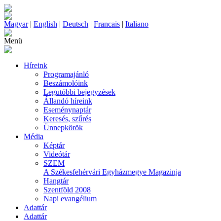
Magyar
|
English
|
Deutsch
|
Francais
|
Italiano
Menü
Híreink
Programajánló
Beszámolóink
Legutóbbi bejegyzések
Állandó híreink
Eseménynaptár
Keresés, szűrés
Ünnepkörök
Média
Képtár
Videótár
SZEM
A Székesfehérvári Egyházmegye Magazinja
Hangtár
Szentföld 2008
Napi evangélium
Adattár
Adattár