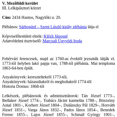
V. Mezőföldi kerület
III. Lelkipásztori körzet
Cím:
2434 Hantos, Nagylóki u. 20.
Plébános:
Sárbogárd – Szent László király plébánia
látja el
Képviselőtestületi elnök:
Klézli Jánosné
Adatvédelmi tisztviselő:
Marczali Ügyvédi Iroda
Fehérvári ferencesek, majd az 1760-as évektõl jezsuiták látják el.
1773-tól helyben lakó papja van, 1788-tól plébánia. Mai temploma
1863-64-ben épült.
Anyakönyvek: kereszteltekrõl 1773-tól,
Anyakönyvek: házasultakról és megholtakról 1774-tõl
Historia Domus: 1868-tól
Lelkészek, plébánosok és adminisztrátorok: Tán József 1773–,
Ibellaker József 1774–, Trabács Jácint karmelita 1788–, Börzsöny
Antal 1801–, Korherr József 1804–, Dulánszky Pál 1829–, Horváth
József 1831–, Varga János 1832–, Pados János 1854–, Benedek
Ferenc 1855–, Lajos József 1855–, Schmall György 1901–,