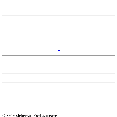
© Székesfehérvári Egyházmegye