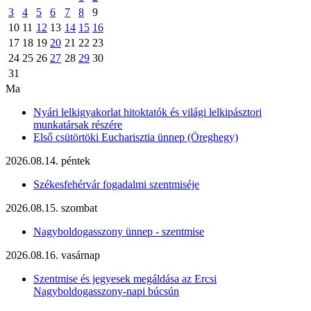
3
4
5
6
7
8
9
10
11
12
13
14
15
16
17
18
19
20
21
22
23
24
25
26
27
28
29
30
31
Ma
Nyári lelkigyakorlat hitoktatók és világi lelkipásztori
munkatársak részére
Első csütörtöki Eucharisztia ünnep (Öreghegy)
2026.08.14. péntek
Székesfehérvár fogadalmi szentmiséje
2026.08.15. szombat
Nagyboldogasszony ünnep - szentmise
2026.08.16. vasárnap
Szentmise és jegyesek megáldása az Ercsi
Nagyboldogasszony-napi búcsún