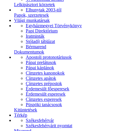
Lelkipásztori körzetek
Elhunytak 2003-tól
Papok, szerzetesek
Világi munkatársak
Egyházmegyei Törvénykönyv
Papi Direktórium
Iratminták
Stóladíj táblázat
Bérmarend
Dokumentumok
Apostoli protonotáriusok
Pápai prelátusok
Pápai káplánok
Címzetes kanonokok
Címzetes apátok
Címzetes prépostok
Érdemesült főesperesek
Érdemesült esperesek
Címzetes esperesek
Püspöki tanácsosok
Kitüntetések
Térkép
Székesfehérvár
Székesfehérvárit nyomtat
Miserend