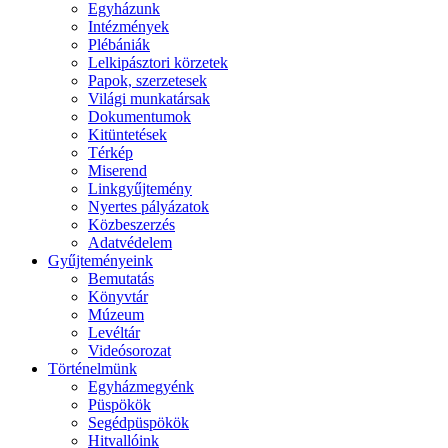
Egyházunk
Intézmények
Plébániák
Lelkipásztori körzetek
Papok, szerzetesek
Világi munkatársak
Dokumentumok
Kitüntetések
Térkép
Miserend
Linkgyűjtemény
Nyertes pályázatok
Közbeszerzés
Adatvédelem
Gyűjteményeink
Bemutatás
Könyvtár
Múzeum
Levéltár
Videósorozat
Történelmünk
Egyházmegyénk
Püspökök
Segédpüspökök
Hitvallóink