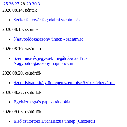
25
26
27
28
29
30
31
2026.08.14. péntek
Székesfehérvár fogadalmi szentmiséje
2026.08.15. szombat
Nagyboldogasszony ünnep - szentmise
2026.08.16. vasárnap
Szentmise és jegyesek megáldása az Ercsi
Nagyboldogasszony-napi búcsún
2026.08.20. csütörtök
Szent István király ünnepén szentmise Székesfehérváron
2026.08.27. csütörtök
Egyházmegyés papi zarándoklat
2026.09.03. csütörtök
Első csütörtöki Eucharisztia ünnep (Ciszterci)