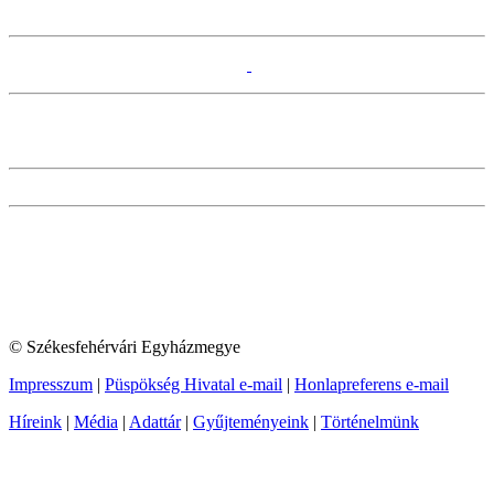
© Székesfehérvári Egyházmegye
Impresszum
|
Püspökség Hivatal e-mail
|
Honlapreferens e-mail
Híreink
|
Média
|
Adattár
|
Gyűjteményeink
|
Történelmünk