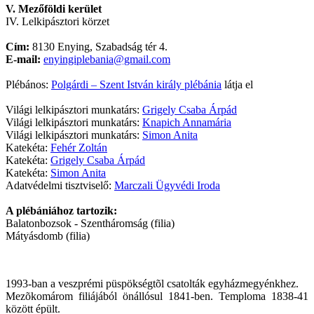
V. Mezőföldi kerület
IV. Lelkipásztori körzet
Cím:
8130 Enying, Szabadság tér 4.
E-mail:
enyingiplebania@gmail.com
Plébános:
Polgárdi – Szent István király plébánia
látja el
Világi lelkipásztori munkatárs:
Grigely Csaba Árpád
Világi lelkipásztori munkatárs:
Knapich Annamária
Világi lelkipásztori munkatárs:
Simon Anita
Katekéta:
Fehér Zoltán
Katekéta:
Grigely Csaba Árpád
Katekéta:
Simon Anita
Adatvédelmi tisztviselő:
Marczali Ügyvédi Iroda
A plébániához tartozik:
Balatonbozsok - Szentháromság (filia)
Mátyásdomb (filia)
1993-ban a veszprémi püspökségtõl csatolták egyházmegyénkhez.
Mezõkomárom filiájából önállósul 1841-ben. Temploma 1838-41
között épült.