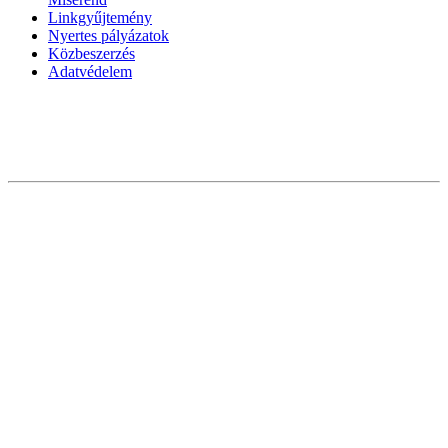
Linkgyűjtemény
Nyertes pályázatok
Közbeszerzés
Adatvédelem