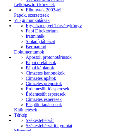
Lelkipásztori körzetek
Elhunytak 2003-tól
Papok, szerzetesek
Világi munkatársak
Egyházmegyei Törvénykönyv
Papi Direktórium
Iratminták
Stóladíj táblázat
Bérmarend
Dokumentumok
Apostoli protonotáriusok
Pápai prelátusok
Pápai káplánok
Címzetes kanonokok
Címzetes apátok
Címzetes prépostok
Érdemesült főesperesek
Érdemesült esperesek
Címzetes esperesek
Püspöki tanácsosok
Kitüntetések
Térkép
Székesfehérvár
Székesfehérvárit nyomtat
Miserend