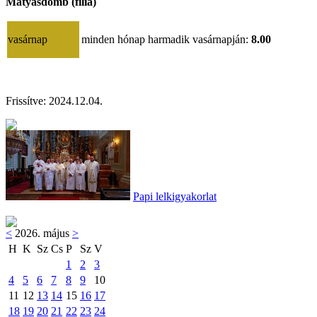
Mátyásdomb (filia)
vasárnap
minden hónap harmadik vasárnapján:
8.00
Frissítve: 2024.12.04.
Papi lelkigyakorlat
<
2026. május
>
H
K
Sz
Cs
P
Sz
V
1
2
3
4
5
6
7
8
9
10
11
12
13
14
15
16
17
18
19
20
21
22
23
24