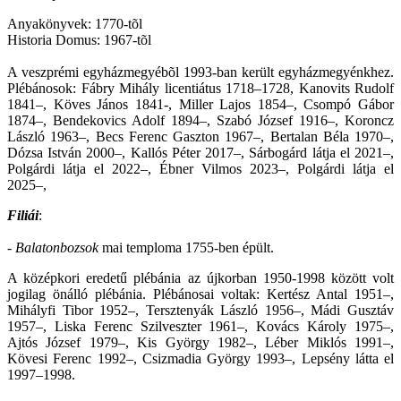
Anyakönyvek: 1770-tõl
Historia Domus: 1967-tõl
A veszprémi egyházmegyébõl 1993-ban került egyházmegyénkhez.
Plébánosok: Fábry Mihály licentiátus 1718–1728, Kanovits Rudolf
1841–, Köves János 1841-, Miller Lajos 1854–, Csompó Gábor
1874–, Bendekovics Adolf 1894–, Szabó József 1916–, Koroncz
László 1963–, Becs Ferenc Gaszton 1967–, Bertalan Béla 1970–,
Dózsa István 2000–, Kallós Péter 2017–,
Sárbogárd látja el 2021
–,
Polgárdi látja el 2022–, Ébner Vilmos 2023–,
Polgárdi látja el
2025–,
Filiái
:
-
Balatonbozsok
mai temploma 1755-ben épült.
A középkori eredetű plébánia az újkorban 1950-1998 között volt
jogilag önálló plébánia. Plébánosai voltak: Kertész Antal 1951–,
Mihályfi Tibor 1952–, Tersztenyák László 1956–, Mádi Gusztáv
1957–, Liska Ferenc Szilveszter 1961–, Kovács Károly 1975–,
Ajtós József 1979–, Kis György 1982–, Léber Miklós 1991–,
Kövesi Ferenc 1992–, Csizmadia György 1993–, Lepsény látta el
1997–1998.