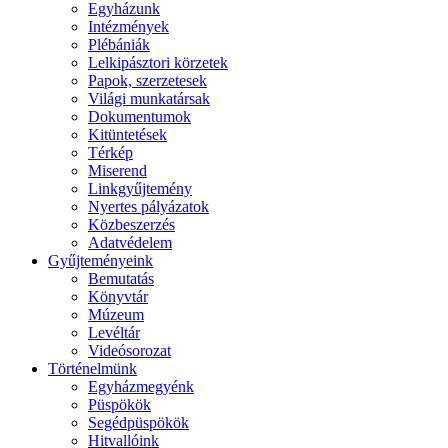
Egyházunk
Intézmények
Plébániák
Lelkipásztori körzetek
Papok, szerzetesek
Világi munkatársak
Dokumentumok
Kitüntetések
Térkép
Miserend
Linkgyűjtemény
Nyertes pályázatok
Közbeszerzés
Adatvédelem
Gyűjteményeink
Bemutatás
Könyvtár
Múzeum
Levéltár
Videósorozat
Történelmünk
Egyházmegyénk
Püspökök
Segédpüspökök
Hitvallóink