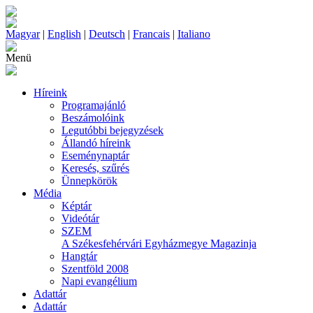
Magyar
|
English
|
Deutsch
|
Francais
|
Italiano
Menü
Híreink
Programajánló
Beszámolóink
Legutóbbi bejegyzések
Állandó híreink
Eseménynaptár
Keresés, szűrés
Ünnepkörök
Média
Képtár
Videótár
SZEM
A Székesfehérvári Egyházmegye Magazinja
Hangtár
Szentföld 2008
Napi evangélium
Adattár
Adattár