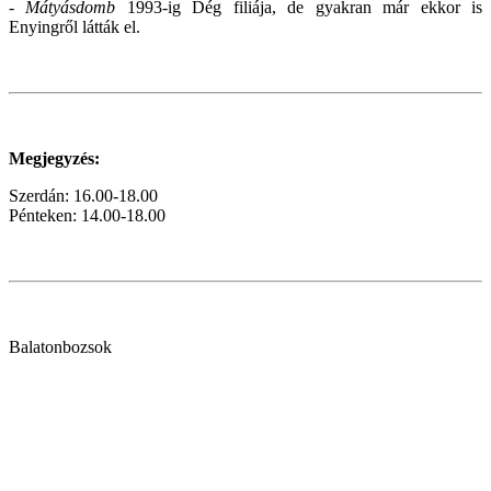
-
Mátyásdomb
1993-ig Dég filiája, de gyakran már ekkor is
Enyingről látták el.
Megjegyzés:
Szerdán:
16.00-18.00
Pénteken: 14.00-18.00
Balatonbozsok