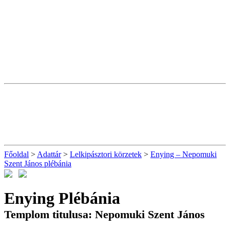
Főoldal
>
Adattár
>
Lelkipásztori körzetek
>
Enying – Nepomuki
Szent János plébánia
Enying Plébánia
Templom titulusa: Nepomuki Szent János