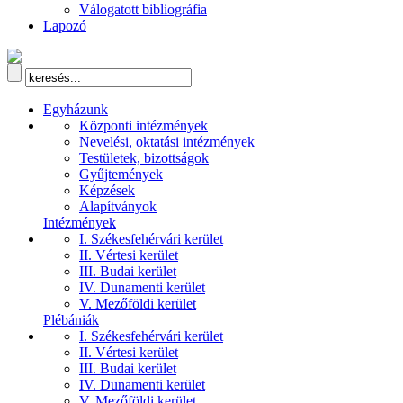
Válogatott bibliográfia
Lapozó
Egyházunk
Központi intézmények
Nevelési, oktatási intézmények
Testületek, bizottságok
Gyűjtemények
Képzések
Alapítványok
Intézmények
I. Székesfehérvári kerület
II. Vértesi kerület
III. Budai kerület
IV. Dunamenti kerület
V. Mezőföldi kerület
Plébániák
I. Székesfehérvári kerület
II. Vértesi kerület
III. Budai kerület
IV. Dunamenti kerület
V. Mezőföldi kerület