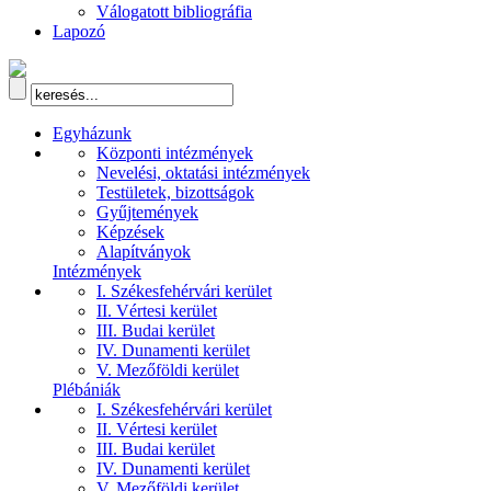
Válogatott bibliográfia
Lapozó
Egyházunk
Központi intézmények
Nevelési, oktatási intézmények
Testületek, bizottságok
Gyűjtemények
Képzések
Alapítványok
Intézmények
I. Székesfehérvári kerület
II. Vértesi kerület
III. Budai kerület
IV. Dunamenti kerület
V. Mezőföldi kerület
Plébániák
I. Székesfehérvári kerület
II. Vértesi kerület
III. Budai kerület
IV. Dunamenti kerület
V. Mezőföldi kerület