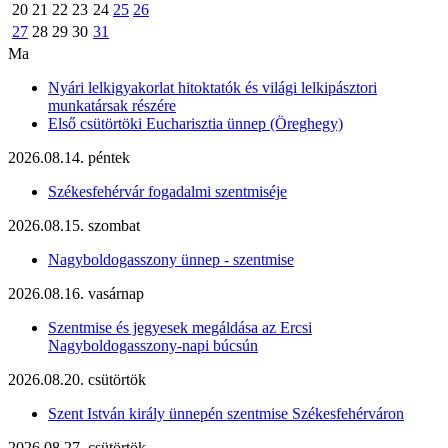
20
21
22
23
24
25
26
27
28
29
30
31
Ma
Nyári lelkigyakorlat hitoktatók és világi lelkipásztori
munkatársak részére
Első csütörtöki Eucharisztia ünnep (Öreghegy)
2026.08.14. péntek
Székesfehérvár fogadalmi szentmiséje
2026.08.15. szombat
Nagyboldogasszony ünnep - szentmise
2026.08.16. vasárnap
Szentmise és jegyesek megáldása az Ercsi
Nagyboldogasszony-napi búcsún
2026.08.20. csütörtök
Szent István király ünnepén szentmise Székesfehérváron
2026.08.27. csütörtök