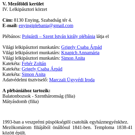
V. Mezőföldi kerület
IV. Lelkipásztori körzet
Cím:
8130 Enying, Szabadság tér 4.
E-mail:
enyingiplebania@gmail.com
Plébános:
Polgárdi – Szent István király plébánia
látja el
Világi lelkipásztori munkatárs:
Grigely Csaba Árpád
Világi lelkipásztori munkatárs:
Knapich Annamária
Világi lelkipásztori munkatárs:
Simon Anita
Katekéta:
Fehér Zoltán
Katekéta:
Grigely Csaba Árpád
Katekéta:
Simon Anita
Adatvédelmi tisztviselő:
Marczali Ügyvédi Iroda
A plébániához tartozik:
Balatonbozsok - Szentháromság (filia)
Mátyásdomb (filia)
1993-ban a veszprémi püspökségtõl csatolták egyházmegyénkhez.
Mezõkomárom filiájából önállósul 1841-ben. Temploma 1838-41
között épült.