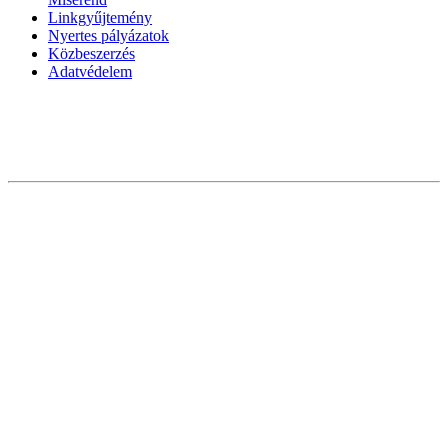
Linkgyűjtemény
Nyertes pályázatok
Közbeszerzés
Adatvédelem