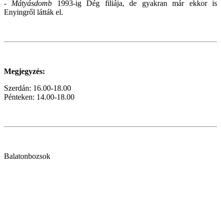
-
Mátyásdomb
1993-ig Dég filiája, de gyakran már ekkor is
Enyingről látták el.
Megjegyzés:
Szerdán:
16.00-18.00
Pénteken: 14.00-18.00
Balatonbozsok