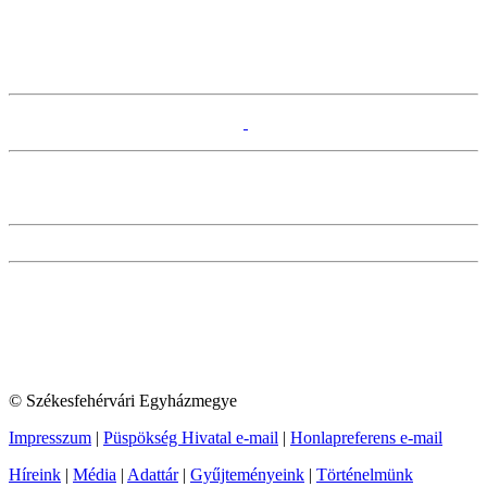
© Székesfehérvári Egyházmegye
Impresszum
|
Püspökség Hivatal e-mail
|
Honlapreferens e-mail
Híreink
|
Média
|
Adattár
|
Gyűjteményeink
|
Történelmünk