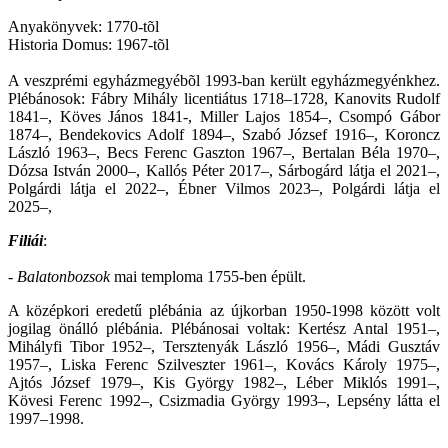
Anyakönyvek: 1770-tõl
Historia Domus: 1967-tõl
A veszprémi egyházmegyébõl 1993-ban került egyházmegyénkhez.
Plébánosok: Fábry Mihály licentiátus 1718–1728, Kanovits Rudolf
1841–, Köves János 1841-, Miller Lajos 1854–, Csompó Gábor
1874–, Bendekovics Adolf 1894–, Szabó József 1916–, Koroncz
László 1963–, Becs Ferenc Gaszton 1967–, Bertalan Béla 1970–,
Dózsa István 2000–, Kallós Péter 2017–,
Sárbogárd látja el 2021
–,
Polgárdi látja el 2022–, Ébner Vilmos 2023–,
Polgárdi látja el
2025–,
Filiái
:
-
Balatonbozsok
mai temploma 1755-ben épült.
A középkori eredetű plébánia az újkorban 1950-1998 között volt
jogilag önálló plébánia. Plébánosai voltak: Kertész Antal 1951–,
Mihályfi Tibor 1952–, Tersztenyák László 1956–, Mádi Gusztáv
1957–, Liska Ferenc Szilveszter 1961–, Kovács Károly 1975–,
Ajtós József 1979–, Kis György 1982–, Léber Miklós 1991–,
Kövesi Ferenc 1992–, Csizmadia György 1993–, Lepsény látta el
1997–1998.