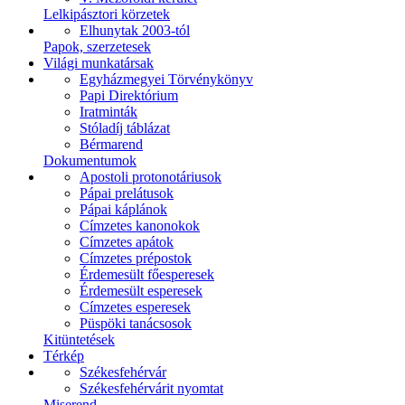
Lelkipásztori körzetek
Elhunytak 2003-tól
Papok, szerzetesek
Világi munkatársak
Egyházmegyei Törvénykönyv
Papi Direktórium
Iratminták
Stóladíj táblázat
Bérmarend
Dokumentumok
Apostoli protonotáriusok
Pápai prelátusok
Pápai káplánok
Címzetes kanonokok
Címzetes apátok
Címzetes prépostok
Érdemesült főesperesek
Érdemesült esperesek
Címzetes esperesek
Püspöki tanácsosok
Kitüntetések
Térkép
Székesfehérvár
Székesfehérvárit nyomtat
Miserend