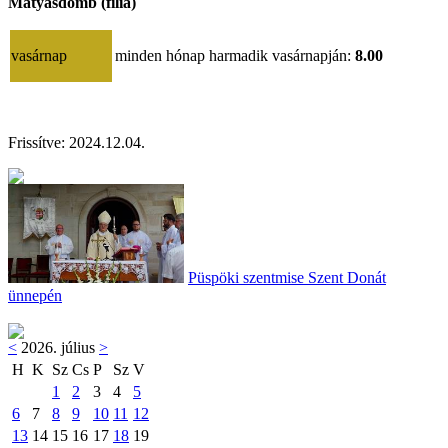
Mátyásdomb (filia)
vasárnap
minden hónap harmadik vasárnapján:
8.00
Frissítve: 2024.12.04.
Püspöki szentmise Szent Donát
ünnepén
<
2026. július
>
H
K
Sz
Cs
P
Sz
V
1
2
3
4
5
6
7
8
9
10
11
12
13
14
15
16
17
18
19