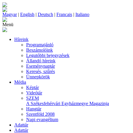
Magyar
|
English
|
Deutsch
|
Francais
|
Italiano
Menü
Híreink
Programajánló
Beszámolóink
Legutóbbi bejegyzések
Állandó híreink
Eseménynaptár
Keresés, szűrés
Ünnepkörök
Média
Képtár
Videótár
SZEM
A Székesfehérvári Egyházmegye Magazinja
Hangtár
Szentföld 2008
Napi evangélium
Adattár
Adattár