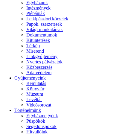
Egyházunk
Intézmények
Plébániák
Lelkipásztori körzetek
Papok, szerzetesek
Világi munkatársak
Dokumentumok
Kitüntetések
Térkép
Miserend
Linkgyűjtemény
Nyertes pályázatok
Közbeszerzés
Adatvédelem
Gyűjteményeink
Bemutatás
Könyvtár
Múzeum
Levéltár
Videósorozat
Történelmünk
Egyházmegyénk
Püspökök
Segédpüspökök
Hitvallóink