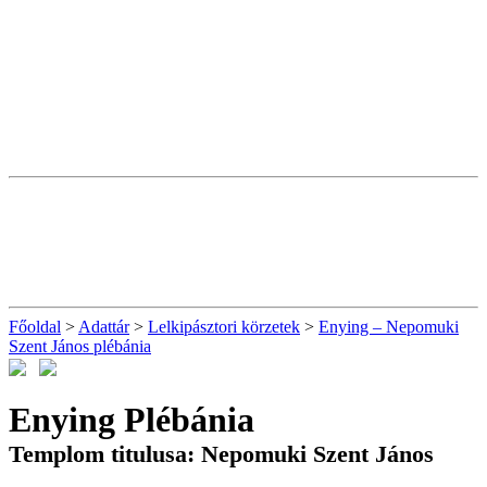
Főoldal
>
Adattár
>
Lelkipásztori körzetek
>
Enying – Nepomuki
Szent János plébánia
Enying Plébánia
Templom titulusa: Nepomuki Szent János