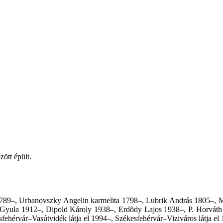
ött épült.
1789–, Urbanovszky Angelin karmelita 1798–, Lubrik András 1805–, Mo
i Gyula 1912–, Dipold Károly 1938–, Erdõdy Lajos 1938–, P. Horvát
ehérvár–Vasútvidék látja el 1994–, Székesfehérvár–Viziváros látja el 