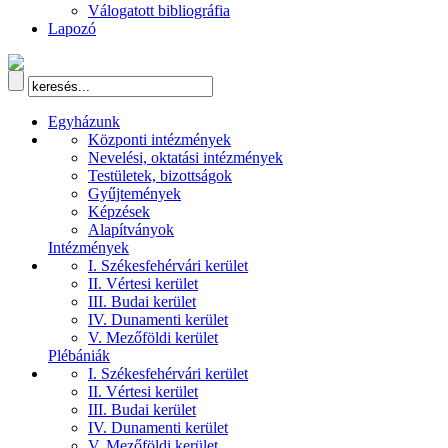
Válogatott bibliográfia
Lapozó
Egyházunk
Központi intézmények
Nevelési, oktatási intézmények
Testületek, bizottságok
Gyűjtemények
Képzések
Alapítványok
Intézmények
I. Székesfehérvári kerület
II. Vértesi kerület
III. Budai kerület
IV. Dunamenti kerület
V. Mezőföldi kerület
Plébániák
I. Székesfehérvári kerület
II. Vértesi kerület
III. Budai kerület
IV. Dunamenti kerület
V. Mezőföldi kerület