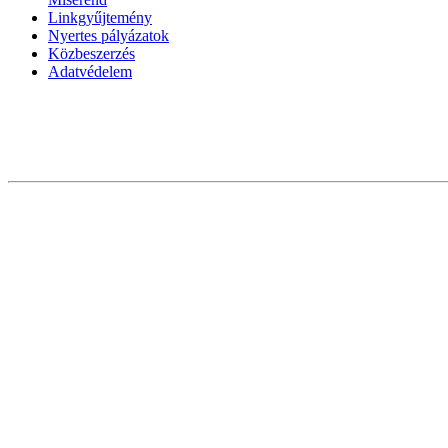
Linkgyűjtemény
Nyertes pályázatok
Közbeszerzés
Adatvédelem