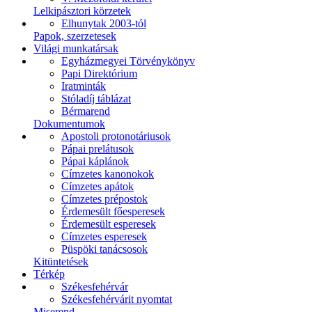
Lelkipásztori körzetek
Elhunytak 2003-tól
Papok, szerzetesek
Világi munkatársak
Egyházmegyei Törvénykönyv
Papi Direktórium
Iratminták
Stóladíj táblázat
Bérmarend
Dokumentumok
Apostoli protonotáriusok
Pápai prelátusok
Pápai káplánok
Címzetes kanonokok
Címzetes apátok
Címzetes prépostok
Érdemesült főesperesek
Érdemesült esperesek
Címzetes esperesek
Püspöki tanácsosok
Kitüntetések
Térkép
Székesfehérvár
Székesfehérvárit nyomtat
Miserend