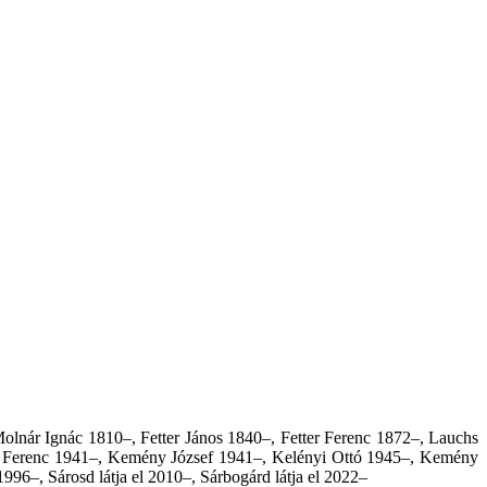
lnár Ignác 1810–, Fetter János 1840–, Fetter Ferenc 1872–, Lauchs
h Ferenc 1941–, Kemény József 1941–, Kelényi Ottó 1945–, Kemény
1996–, Sárosd látja el 2010–
,
Sárbogárd látja el 2022–