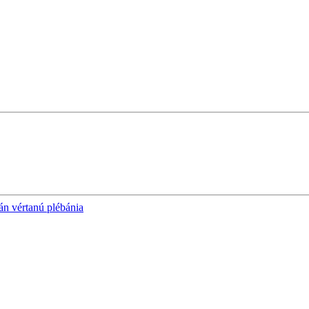
án vértanú plébánia