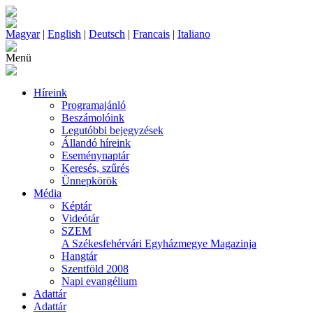
Magyar
|
English
|
Deutsch
|
Francais
|
Italiano
Menü
Híreink
Programajánló
Beszámolóink
Legutóbbi bejegyzések
Állandó híreink
Eseménynaptár
Keresés, szűrés
Ünnepkörök
Média
Képtár
Videótár
SZEM
A Székesfehérvári Egyházmegye Magazinja
Hangtár
Szentföld 2008
Napi evangélium
Adattár
Adattár