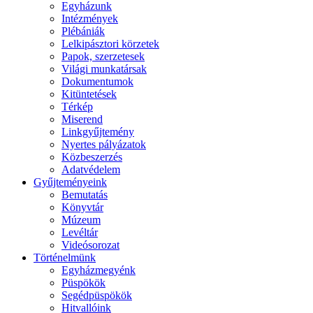
Egyházunk
Intézmények
Plébániák
Lelkipásztori körzetek
Papok, szerzetesek
Világi munkatársak
Dokumentumok
Kitüntetések
Térkép
Miserend
Linkgyűjtemény
Nyertes pályázatok
Közbeszerzés
Adatvédelem
Gyűjteményeink
Bemutatás
Könyvtár
Múzeum
Levéltár
Videósorozat
Történelmünk
Egyházmegyénk
Püspökök
Segédpüspökök
Hitvallóink