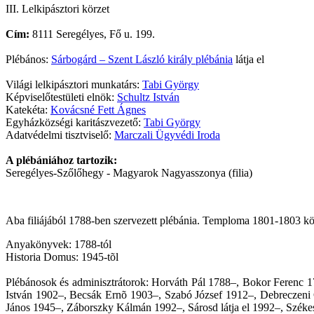
III. Lelkipásztori körzet
Cím:
8111 Seregélyes, Fő u. 199.
Plébános:
Sárbogárd – Szent László király plébánia
látja el
Világi lelkipásztori munkatárs:
Tabi György
Képviselőtestületi elnök:
Schultz István
Katekéta:
Kovácsné Fett Ágnes
Egyházközségi karitászvezető:
Tabi György
Adatvédelmi tisztviselő:
Marczali Ügyvédi Iroda
A plébániához tartozik:
Seregélyes-Szőlőhegy - Magyarok Nagyasszonya (filia)
Aba filiájából 1788-ben szervezett plébánia. Temploma 1801-1803 köz
Anyakönyvek: 1788-tól
Historia Domus: 1945-tõl
Plébánosok és adminisztrátorok: Horváth Pál 1788–, Bokor Ferenc 
István 1902–, Becsák Ernõ 1903–, Szabó József 1912–, Debreczen
János 1945–, Záborszky Kálmán 1992–, Sárosd látja el 1992–, Székesf