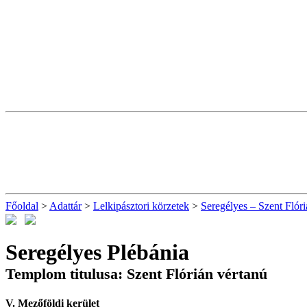
Főoldal
>
Adattár
>
Lelkipásztori körzetek
>
Seregélyes – Szent Flóri
Seregélyes Plébánia
Templom titulusa: Szent Flórián vértanú
V. Mezőföldi kerület