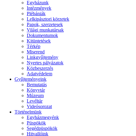
Egyházunk
Intézmények
Plébániák
Lelkipásztori körzetek
Papok, szerzetesek
Világi munkatársak
Dokumentumok
Kitüntetések
Térkép
Miserend
Linkgyűjtemény
Nyertes pályázatok
Közbeszerzés
Adatvédelem
Gyűjteményeink
Bemutatás
Könyvtár
Múzeum
Levéltár
Videósorozat
Történelmünk
Egyházmegyénk
Püspökök
Segédpüspökök
Hitvallóink