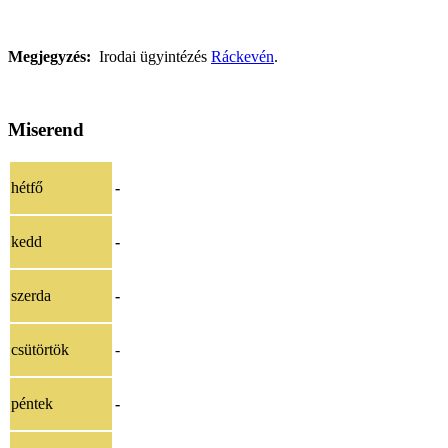
Megjegyzés:
Irodai ügyintézés
Ráckevén
.
Miserend
hétfő
-
kedd
-
szerda
-
csütörtök
-
péntek
-