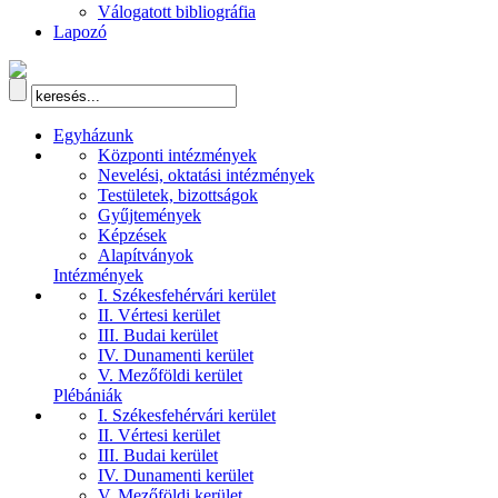
Válogatott bibliográfia
Lapozó
Egyházunk
Központi intézmények
Nevelési, oktatási intézmények
Testületek, bizottságok
Gyűjtemények
Képzések
Alapítványok
Intézmények
I. Székesfehérvári kerület
II. Vértesi kerület
III. Budai kerület
IV. Dunamenti kerület
V. Mezőföldi kerület
Plébániák
I. Székesfehérvári kerület
II. Vértesi kerület
III. Budai kerület
IV. Dunamenti kerület
V. Mezőföldi kerület