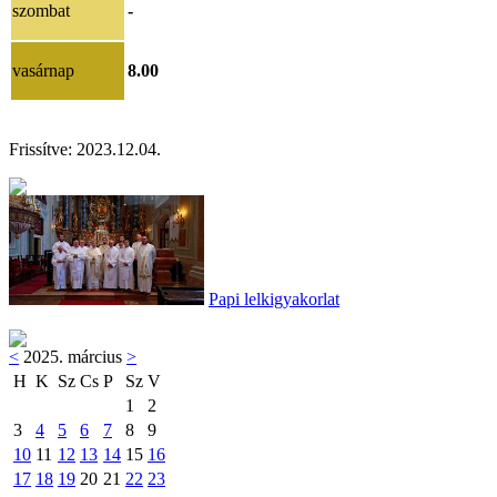
szombat
-
vasárnap
8.00
Frissítve: 202
3.12.04.
Papi lelkigyakorlat
<
2025. március
>
H
K
Sz
Cs
P
Sz
V
1
2
3
4
5
6
7
8
9
10
11
12
13
14
15
16
17
18
19
20
21
22
23