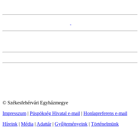
© Székesfehérvári Egyházmegye
Impresszum
|
Püspökség Hivatal e-mail
|
Honlapreferens e-mail
Híreink
|
Média
|
Adattár
|
Gyűjteményeink
|
Történelmünk