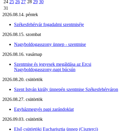
24
25
26
27
28
29
30
31
2026.08.14. péntek
Székesfehérvár fogadalmi szentmiséje
2026.08.15. szombat
Nagyboldogasszony ünnep - szentmise
2026.08.16. vasárnap
Szentmise és jegyesek megáldása az Ercsi
Nagyboldogasszony-napi búcsún
2026.08.20. csütörtök
Szent István király ünnepén szentmise Székesfehérváron
2026.08.27. csütörtök
Egyházmegyés papi zarándoklat
2026.09.03. csütörtök
Első csütörtöki Eucharisztia ünnep (Ciszterci)