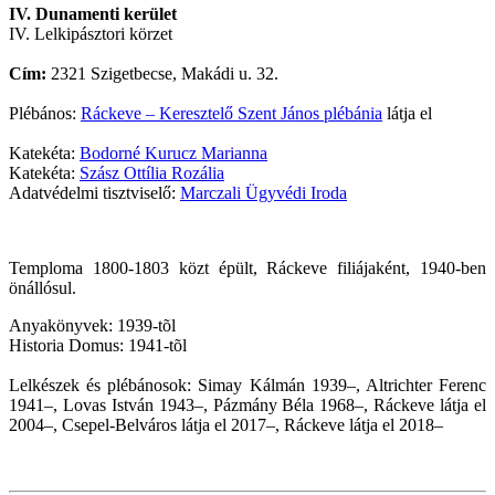
IV. Dunamenti kerület
IV. Lelkipásztori körzet
Cím:
2321 Szigetbecse, Makádi u. 32.
Plébános:
Ráckeve – Keresztelő Szent János plébánia
látja el
Katekéta:
Bodorné Kurucz Marianna
Katekéta:
Szász Ottília Rozália
Adatvédelmi tisztviselő:
Marczali Ügyvédi Iroda
Temploma 1800-1803 közt épült, Ráckeve filiájaként, 1940-ben
önállósul.
Anyakönyvek: 1939-tõl
Historia Domus: 1941-tõl
Lelkészek és plébánosok: Simay Kálmán 1939–, Altrichter Ferenc
1941–, Lovas István 1943–, Pázmány Béla 1968–, Ráckeve látja el
2004–, Csepel-Belváros látja el 2017–, Ráckeve látja el 2018–