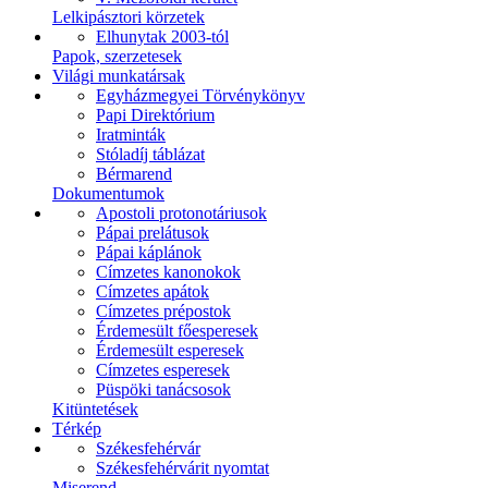
Lelkipásztori körzetek
Elhunytak 2003-tól
Papok, szerzetesek
Világi munkatársak
Egyházmegyei Törvénykönyv
Papi Direktórium
Iratminták
Stóladíj táblázat
Bérmarend
Dokumentumok
Apostoli protonotáriusok
Pápai prelátusok
Pápai káplánok
Címzetes kanonokok
Címzetes apátok
Címzetes prépostok
Érdemesült főesperesek
Érdemesült esperesek
Címzetes esperesek
Püspöki tanácsosok
Kitüntetések
Térkép
Székesfehérvár
Székesfehérvárit nyomtat
Miserend