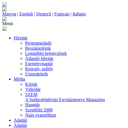
Magyar
|
English
|
Deutsch
|
Francais
|
Italiano
Menü
Híreink
Programajánló
Beszámolóink
Legutóbbi bejegyzések
Állandó híreink
Eseménynaptár
Keresés, szűrés
Ünnepkörök
Média
Képtár
Videótár
SZEM
A Székesfehérvári Egyházmegye Magazinja
Hangtár
Szentföld 2008
Napi evangélium
Adattár
Adattár