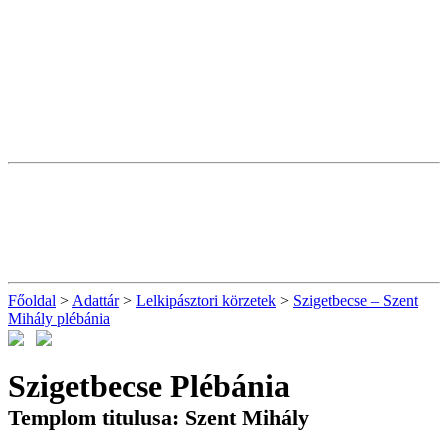
Főoldal
>
Adattár
>
Lelkipásztori körzetek
>
Szigetbecse – Szent
Mihály plébánia
Szigetbecse Plébánia
Templom titulusa: Szent Mihály