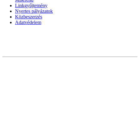
Linkgyűjtemény
Nyertes pályázatok
Közbeszerzés
Adatvédelem