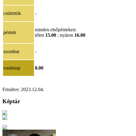
csütörtök
-
minden elsőpénteken:
péntek
télen
15.00
; nyáron
16.00
szombat
-
vasárnap
8.00
Frissítve:
2023.12.04.
Képtár