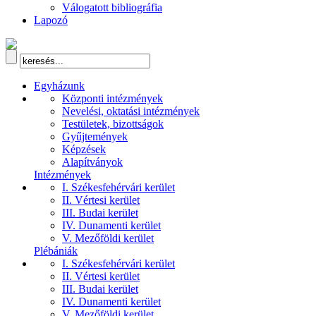
Válogatott bibliográfia
Lapozó
Egyházunk
Központi intézmények
Nevelési, oktatási intézmények
Testületek, bizottságok
Gyűjtemények
Képzések
Alapítványok
Intézmények
I. Székesfehérvári kerület
II. Vértesi kerület
III. Budai kerület
IV. Dunamenti kerület
V. Mezőföldi kerület
Plébániák
I. Székesfehérvári kerület
II. Vértesi kerület
III. Budai kerület
IV. Dunamenti kerület
V. Mezőföldi kerület