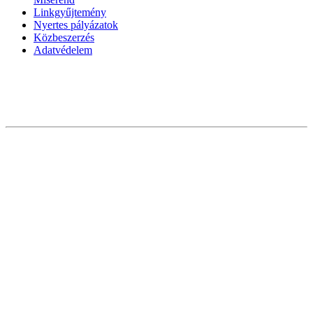
Linkgyűjtemény
Nyertes pályázatok
Közbeszerzés
Adatvédelem