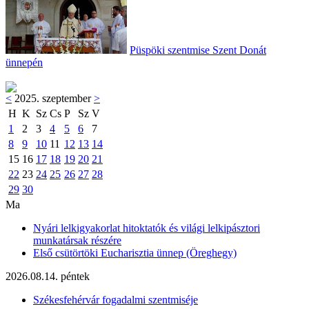
Püspöki szentmise Szent Donát
ünnepén
<
2025. szeptember
>
H
K
Sz
Cs
P
Sz
V
1
2
3
4
5
6
7
8
9
10
11
12
13
14
15
16
17
18
19
20
21
22
23
24
25
26
27
28
29
30
Ma
Nyári lelkigyakorlat hitoktatók és világi lelkipásztori
munkatársak részére
Első csütörtöki Eucharisztia ünnep (Öreghegy)
2026.08.14. péntek
Székesfehérvár fogadalmi szentmiséje