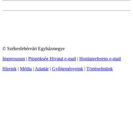
© Székesfehérvári Egyházmegye
Impresszum
|
Püspökség Hivatal e-mail
|
Honlapreferens e-mail
Híreink
|
Média
|
Adattár
|
Gyűjteményeink
|
Történelmünk