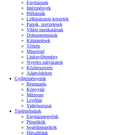
Egyházunk
Intézmények
Plébániák
Lelkipásztori körzetek
Papok, szerzetesek
Világi munkatársak
Dokumentumok
Kitüntetések
Térkép
Miserend
Linkgyűjtemény
Nyertes pályázatok
Közbeszerzés
Adatvédelem
Gyűjteményeink
Bemutatás
Könyvtár
Múzeum
Levéltár
Videósorozat
Történelmünk
Egyházmegyénk
Püspökök
Segédpüspökök
Hitvallóink