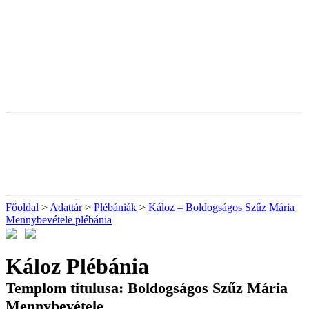
Főoldal
>
Adattár
>
Plébániák
>
Káloz – Boldogságos Szűz Mária
Mennybevétele plébánia
Káloz Plébánia
Templom titulusa: Boldogságos Szűz Mária
Mennybevétele