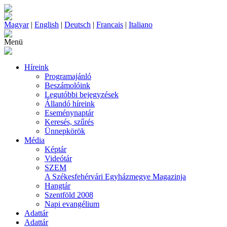
Magyar
|
English
|
Deutsch
|
Francais
|
Italiano
Menü
Híreink
Programajánló
Beszámolóink
Legutóbbi bejegyzések
Állandó híreink
Eseménynaptár
Keresés, szűrés
Ünnepkörök
Média
Képtár
Videótár
SZEM
A Székesfehérvári Egyházmegye Magazinja
Hangtár
Szentföld 2008
Napi evangélium
Adattár
Adattár