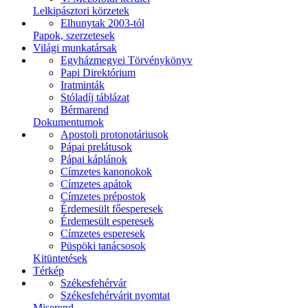
Lelkipásztori körzetek
Elhunytak 2003-tól
Papok, szerzetesek
Világi munkatársak
Egyházmegyei Törvénykönyv
Papi Direktórium
Iratminták
Stóladíj táblázat
Bérmarend
Dokumentumok
Apostoli protonotáriusok
Pápai prelátusok
Pápai káplánok
Címzetes kanonokok
Címzetes apátok
Címzetes prépostok
Érdemesült főesperesek
Érdemesült esperesek
Címzetes esperesek
Püspöki tanácsosok
Kitüntetések
Térkép
Székesfehérvár
Székesfehérvárit nyomtat
Miserend