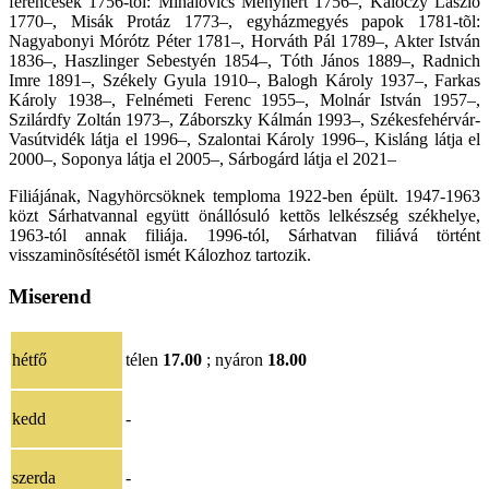
ferencesek 1756-tól: Mihalovics Menyhért 1756–, Kálóczy László
1770–, Misák Protáz 1773–, egyházmegyés papok 1781-tõl:
Nagyabonyi Mórótz Péter 1781–, Horváth Pál 1789–, Akter István
1836–, Haszlinger Sebestyén 1854–, Tóth János 1889–, Radnich
Imre 1891–, Székely Gyula 1910–, Balogh Károly 1937–, Farkas
Károly 1938–, Felnémeti Ferenc 1955–, Molnár István 1957–,
Szilárdfy Zoltán 1973–, Záborszky Kálmán 1993–, Székesfehérvár-
Vasútvidék látja el 1996–, Szalontai Károly 1996–, Kisláng látja el
2000–, Soponya látja el 2005–,
Sárbogárd látja el 2021
–
Filiájának, Nagyhörcsöknek temploma 1922-ben épült. 1947-1963
közt Sárhatvannal együtt önállósuló kettõs lelkészség székhelye,
1963-tól annak filiája. 1996-tól, Sárhatvan filiává történt
visszaminõsítésétõl ismét Kálozhoz tartozik.
Miserend
hétfő
télen
17.00
; nyáron
18.00
kedd
-
szerda
-