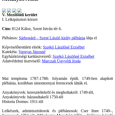
V. Mezőföldi kerület
I. Lelkipásztori körzet
Cím:
8124 Káloz, Szent István tér 6.
Plébános:
Sárbogárd – Szent László király plébánia
látja el
Képviselőtestületi elnök:
Szajkó Lászlóné Erzsébet
Katekéta:
Vargyas Jánosné
Egyházközségi karitászvezető:
Szajkó Lászlóné Erzsébet
Adatvédelmi tisztviselő:
Marczali Ügyvédi Iroda
Mai temploma 1787-1788- folyamán épült. 1749-ben alapított
plébánia, korábban simontornyai ferencesek látták el.
Anyakönyvek: kereszteltekrõl és megholtakról: 1749-tõl,
Anyakönyvek: házasultakról 1750-tõl
Historia Domus: 1911-tõl
Lelkészek, adminisztrátorok és plébánosok: Cser Imre 1749–,