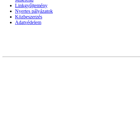
Linkgyűjtemény
Nyertes pályázatok
Közbeszerzés
Adatvédelem