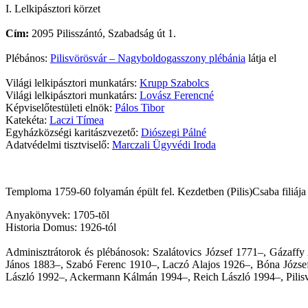
I. Lelkipásztori körzet
Cím:
2095 Pilisszántó, Szabadság út 1.
Plébános:
Pilisvörösvár – Nagyboldogasszony plébánia
látja el
Világi lelkipásztori munkatárs:
Krupp Szabolcs
Világi lelkipásztori munkatárs:
Lovász Ferencné
Képviselőtestületi elnök:
Pálos Tibor
Katekéta:
Laczi Tímea
Egyházközségi karitászvezető:
Diószegi Pálné
Adatvédelmi tisztviselő:
Marczali Ügyvédi Iroda
Temploma 1759-60 folyamán épült fel. Kezdetben (Pilis)Csaba filiája v
Anyakönyvek: 1705-tõl
Historia Domus: 1926-tól
Adminisztrátorok és plébánosok: Szalátovics József 1771–, Gázaff
János 1883–, Szabó Ferenc 1910–, Laczó Alajos 1926–, Bóna József 
László 1992–, Ackermann Kálmán 1994–, Reich László 1994–, Pilisvö