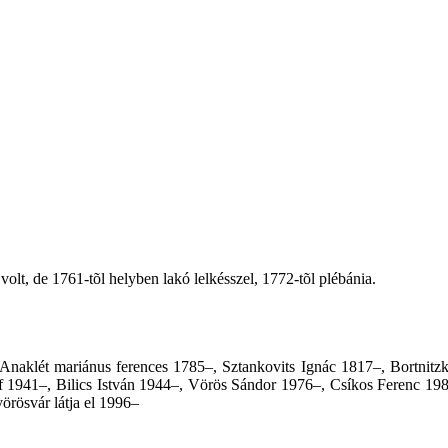
olt, de 1761-tõl helyben lakó lelkésszel, 1772-tõl plébánia.
y Anaklét mariánus ferences 1785–, Sztankovits Ignác 1817–, Bortni
1941–, Bilics István 1944–, Vörös Sándor 1976–, Csíkos Ferenc 1983
rösvár látja el 1996–