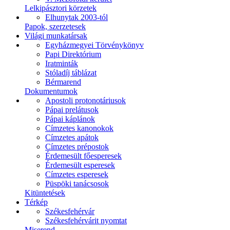
Lelkipásztori körzetek
Elhunytak 2003-tól
Papok, szerzetesek
Világi munkatársak
Egyházmegyei Törvénykönyv
Papi Direktórium
Iratminták
Stóladíj táblázat
Bérmarend
Dokumentumok
Apostoli protonotáriusok
Pápai prelátusok
Pápai káplánok
Címzetes kanonokok
Címzetes apátok
Címzetes prépostok
Érdemesült főesperesek
Érdemesült esperesek
Címzetes esperesek
Püspöki tanácsosok
Kitüntetések
Térkép
Székesfehérvár
Székesfehérvárit nyomtat
Miserend