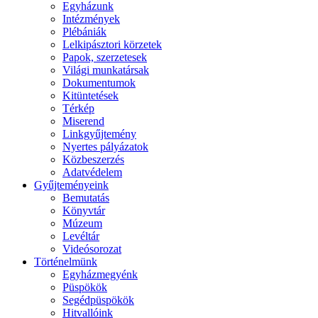
Egyházunk
Intézmények
Plébániák
Lelkipásztori körzetek
Papok, szerzetesek
Világi munkatársak
Dokumentumok
Kitüntetések
Térkép
Miserend
Linkgyűjtemény
Nyertes pályázatok
Közbeszerzés
Adatvédelem
Gyűjteményeink
Bemutatás
Könyvtár
Múzeum
Levéltár
Videósorozat
Történelmünk
Egyházmegyénk
Püspökök
Segédpüspökök
Hitvallóink