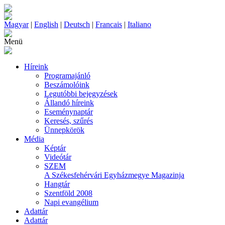
Magyar
|
English
|
Deutsch
|
Francais
|
Italiano
Menü
Híreink
Programajánló
Beszámolóink
Legutóbbi bejegyzések
Állandó híreink
Eseménynaptár
Keresés, szűrés
Ünnepkörök
Média
Képtár
Videótár
SZEM
A Székesfehérvári Egyházmegye Magazinja
Hangtár
Szentföld 2008
Napi evangélium
Adattár
Adattár