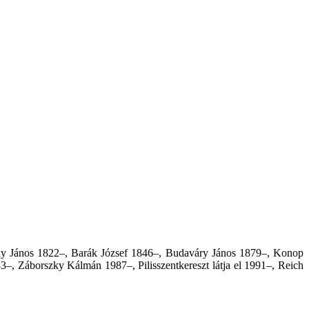
tzky János 1822–, Barák József 1846–, Budaváry János 1879–, Konop
–, Záborszky Kálmán 1987–, Pilisszentkereszt látja el 1991–, Reich