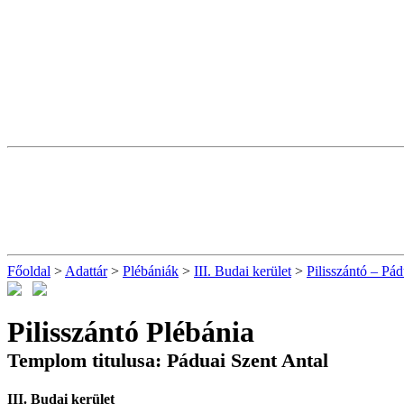
Főoldal
>
Adattár
>
Plébániák
>
III. Budai kerület
>
Pilisszántó – Pád
Pilisszántó Plébánia
Templom titulusa: Páduai Szent Antal
III. Budai kerület