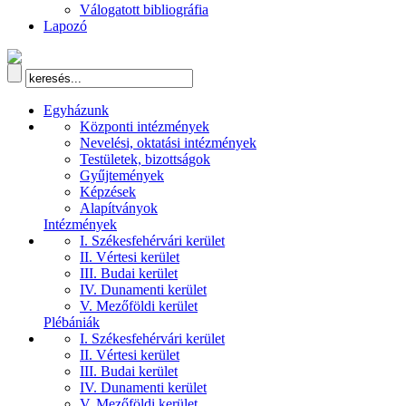
Válogatott bibliográfia
Lapozó
Egyházunk
Központi intézmények
Nevelési, oktatási intézmények
Testületek, bizottságok
Gyűjtemények
Képzések
Alapítványok
Intézmények
I. Székesfehérvári kerület
II. Vértesi kerület
III. Budai kerület
IV. Dunamenti kerület
V. Mezőföldi kerület
Plébániák
I. Székesfehérvári kerület
II. Vértesi kerület
III. Budai kerület
IV. Dunamenti kerület
V. Mezőföldi kerület