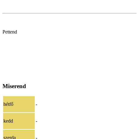
Pettend
Miserend
hétfő
-
kedd
-
szerda
-