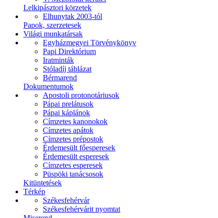
Lelkipásztori körzetek
Elhunytak 2003-tól
Papok, szerzetesek
Világi munkatársak
Egyházmegyei Törvénykönyv
Papi Direktórium
Iratminták
Stóladíj táblázat
Bérmarend
Dokumentumok
Apostoli protonotáriusok
Pápai prelátusok
Pápai káplánok
Címzetes kanonokok
Címzetes apátok
Címzetes prépostok
Érdemesült főesperesek
Érdemesült esperesek
Címzetes esperesek
Püspöki tanácsosok
Kitüntetések
Térkép
Székesfehérvár
Székesfehérvárit nyomtat
Miserend