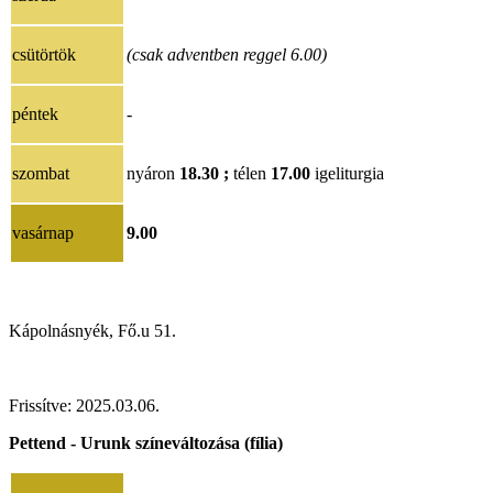
csütörtök
(csak adventben reggel 6.00)
péntek
-
szombat
nyáron
18.30 ;
télen
17.00
igeliturgia
vasárnap
9.00
Kápolnásnyék, Fő.u 51.
Frissítve:
202
5.03.06
.
Pettend - Urunk színeváltozása (fília)