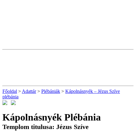
Főoldal
>
Adattár
>
Plébániák
>
Kápolnásnyék – Jézus Szíve
plébánia
Kápolnásnyék Plébánia
Templom titulusa: Jézus Szíve