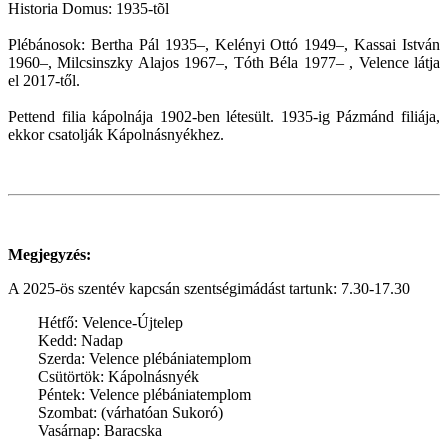
Historia Domus: 1935-tõl
Plébánosok: Bertha Pál 1935–, Kelényi Ottó 1949–, Kassai István
1960–, Milcsinszky Alajos 1967–, Tóth Béla 1977– , Velence látja
el 2017-től.
Pettend filia kápolnája 1902-ben létesült. 1935-ig Pázmánd filiája,
ekkor csatolják Kápolnásnyékhez.
Megjegyzés:
A 2025-ös szentév kapcsán szentségimádást tartunk: 7.30-17.30
Hétfő: Velence-Újtelep
Kedd: Nadap
Szerda: Velence plébániatemplom
Csütörtök: Kápolnásnyék
Péntek: Velence plébániatemplom
Szombat: (várhatóan Sukoró)
Vasárnap: Baracska