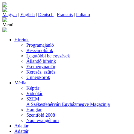
Magyar
|
English
|
Deutsch
|
Francais
|
Italiano
Menü
Híreink
Programajánló
Beszámolóink
Legutóbbi bejegyzések
Állandó híreink
Eseménynaptár
Keresés, szűrés
Ünnepkörök
Média
Képtár
Videótár
SZEM
A Székesfehérvári Egyházmegye Magazinja
Hangtár
Szentföld 2008
Napi evangélium
Adattár
Adattár