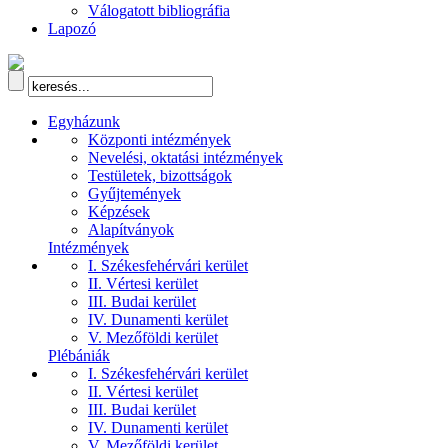
Válogatott bibliográfia
Lapozó
Egyházunk
Központi intézmények
Nevelési, oktatási intézmények
Testületek, bizottságok
Gyűjtemények
Képzések
Alapítványok
Intézmények
I. Székesfehérvári kerület
II. Vértesi kerület
III. Budai kerület
IV. Dunamenti kerület
V. Mezőföldi kerület
Plébániák
I. Székesfehérvári kerület
II. Vértesi kerület
III. Budai kerület
IV. Dunamenti kerület
V. Mezőföldi kerület