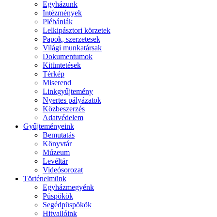
Egyházunk
Intézmények
Plébániák
Lelkipásztori körzetek
Papok, szerzetesek
Világi munkatársak
Dokumentumok
Kitüntetések
Térkép
Miserend
Linkgyűjtemény
Nyertes pályázatok
Közbeszerzés
Adatvédelem
Gyűjteményeink
Bemutatás
Könyvtár
Múzeum
Levéltár
Videósorozat
Történelmünk
Egyházmegyénk
Püspökök
Segédpüspökök
Hitvallóink