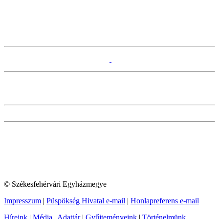
© Székesfehérvári Egyházmegye
Impresszum
|
Püspökség Hivatal e-mail
|
Honlapreferens e-mail
Híreink
|
Média
|
Adattár
|
Gyűjteményeink
|
Történelmünk