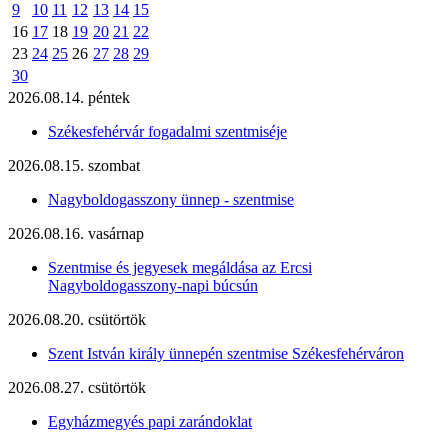
9
10
11
12
13
14
15
16
17
18
19
20
21
22
23
24
25
26
27
28
29
30
2026.08.14. péntek
Székesfehérvár fogadalmi szentmiséje
2026.08.15. szombat
Nagyboldogasszony ünnep - szentmise
2026.08.16. vasárnap
Szentmise és jegyesek megáldása az Ercsi
Nagyboldogasszony-napi búcsún
2026.08.20. csütörtök
Szent István király ünnepén szentmise Székesfehérváron
2026.08.27. csütörtök
Egyházmegyés papi zarándoklat