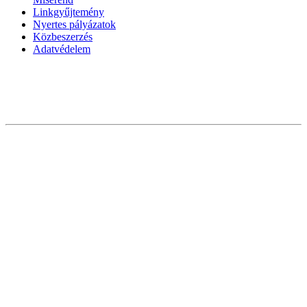
Linkgyűjtemény
Nyertes pályázatok
Közbeszerzés
Adatvédelem