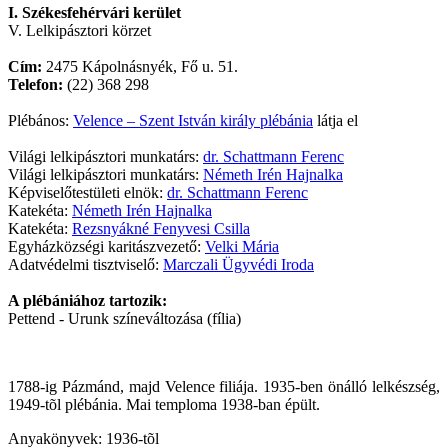
I. Székesfehérvári kerület
V. Lelkipásztori körzet
Cím:
2475 Kápolnásnyék, Fő u. 51.
Telefon:
(22) 368 298
Plébános:
Velence – Szent István király plébánia
látja el
Világi lelkipásztori munkatárs:
dr. Schattmann Ferenc
Világi lelkipásztori munkatárs:
Németh Irén Hajnalka
Képviselőtestületi elnök:
dr. Schattmann Ferenc
Katekéta:
Németh Irén Hajnalka
Katekéta:
Rezsnyákné Fenyvesi Csilla
Egyházközségi karitászvezető:
Velki Mária
Adatvédelmi tisztviselő:
Marczali Ügyvédi Iroda
A plébániához tartozik:
Pettend - Urunk színeváltozása (fília)
1788-ig Pázmánd, majd Velence filiája. 1935-ben önálló lelkészség,
1949-tõl plébánia. Mai temploma 1938-ban épült.
Anyakönyvek: 1936-tõl