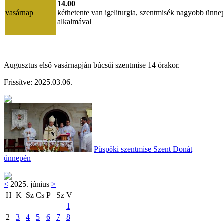
14.00
vasárnap
kéthetente van igeliturgia, szentmisék nagyobb ünne
alkalmával
Augusztus első vasárnapján búcsúi szentmise 14 órakor.
Frissítve: 202
5.03.06.
Püspöki szentmise Szent Donát
ünnepén
<
2025. június
>
H
K
Sz
Cs
P
Sz
V
1
2
3
4
5
6
7
8