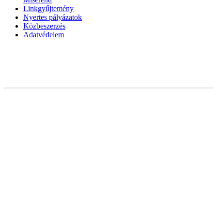
Linkgyűjtemény
Nyertes pályázatok
Közbeszerzés
Adatvédelem