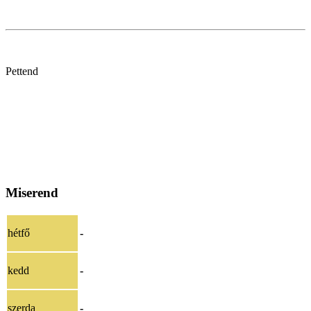
Pettend
Miserend
hétfő
-
kedd
-
szerda
-