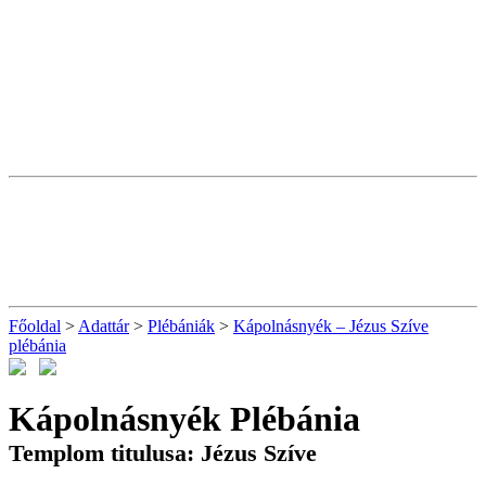
Főoldal
>
Adattár
>
Plébániák
>
Kápolnásnyék – Jézus Szíve
plébánia
Kápolnásnyék Plébánia
Templom titulusa: Jézus Szíve