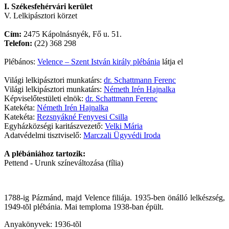
I. Székesfehérvári kerület
V. Lelkipásztori körzet
Cím:
2475 Kápolnásnyék, Fő u. 51.
Telefon:
(22) 368 298
Plébános:
Velence – Szent István király plébánia
látja el
Világi lelkipásztori munkatárs:
dr. Schattmann Ferenc
Világi lelkipásztori munkatárs:
Németh Irén Hajnalka
Képviselőtestületi elnök:
dr. Schattmann Ferenc
Katekéta:
Németh Irén Hajnalka
Katekéta:
Rezsnyákné Fenyvesi Csilla
Egyházközségi karitászvezető:
Velki Mária
Adatvédelmi tisztviselő:
Marczali Ügyvédi Iroda
A plébániához tartozik:
Pettend - Urunk színeváltozása (fília)
1788-ig Pázmánd, majd Velence filiája. 1935-ben önálló lelkészség,
1949-tõl plébánia. Mai temploma 1938-ban épült.
Anyakönyvek: 1936-tõl