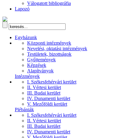
Válogatott bibliográfia
Lapozó
Egyházunk
Központi intézmények
Nevelési, oktatási intézmények
Testületek, bizottságok
Gyűjtemények
Képzések
Alapítványok
Intézmények
I. Székesfehérvári kerület
II. Vértesi kerület
III. Budai kerület
IV. Dunamenti kerület
V. Mezőföldi kerület
Plébániák
I. Székesfehérvári kerület
II. Vértesi kerület
III. Budai kerület
IV. Dunamenti kerület
V. Mezőföldi kerület