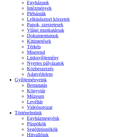
Egyházunk
Intézmények
Plébániák
Lelkipásztori körzetek
Papok, szerzetesek
Világi munkatársak
Dokumentumok
Kitüntetések
Térkép
Miserend
Linkgyűjtemény
Nyertes pályázatok
Közbeszerzés
Adatvédelem
Gyűjteményeink
Bemutatás
Könyvtár
Múzeum
Levéltár
Videósorozat
Történelmünk
Egyházmegyénk
Püspökök
Segédpüspökök
Hitvallóink