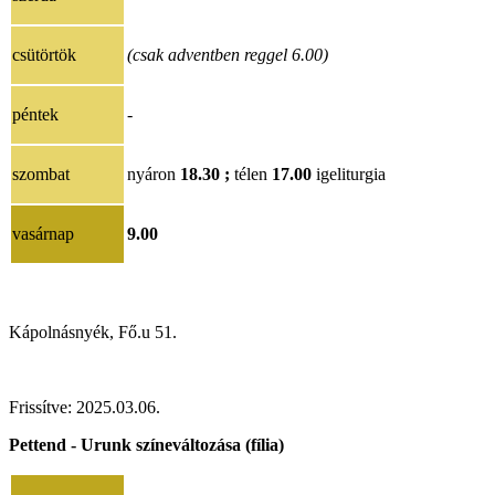
csütörtök
(csak adventben reggel 6.00)
péntek
-
szombat
nyáron
18.30 ;
télen
17.00
igeliturgia
vasárnap
9.00
Kápolnásnyék, Fő.u 51.
Frissítve:
202
5.03.06
.
Pettend - Urunk színeváltozása (fília)