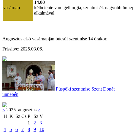
14.00
vasárnap
kéthetente van igeliturgia, szentmisék nagyobb ünne
alkalmával
Augusztus első vasárnapján búcsúi szentmise 14 órakor.
Frissítve: 202
5.03.06.
Püspöki szentmise Szent Donát
ünnepén
<
2025. augusztus
>
H
K
Sz
Cs
P
Sz
V
1
2
3
4
5
6
7
8
9
10