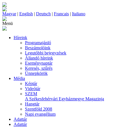
Magyar
|
English
|
Deutsch
|
Francais
|
Italiano
Menü
Híreink
Programajánló
Beszámolóink
Legutóbbi bejegyzések
Állandó híreink
Eseménynaptár
Keresés, szűrés
Ünnepkörök
Média
Képtár
Videótár
SZEM
A Székesfehérvári Egyházmegye Magazinja
Hangtár
Szentföld 2008
Napi evangélium
Adattár
Adattár