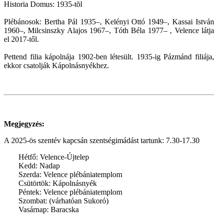
Historia Domus: 1935-tõl
Plébánosok: Bertha Pál 1935–, Kelényi Ottó 1949–, Kassai István
1960–, Milcsinszky Alajos 1967–, Tóth Béla 1977– , Velence látja
el 2017-től.
Pettend filia kápolnája 1902-ben létesült. 1935-ig Pázmánd filiája,
ekkor csatolják Kápolnásnyékhez.
Megjegyzés:
A 2025-ös szentév kapcsán szentségimádást tartunk: 7.30-17.30
Hétfő: Velence-Újtelep
Kedd: Nadap
Szerda: Velence plébániatemplom
Csütörtök: Kápolnásnyék
Péntek: Velence plébániatemplom
Szombat: (várhatóan Sukoró)
Vasárnap: Baracska