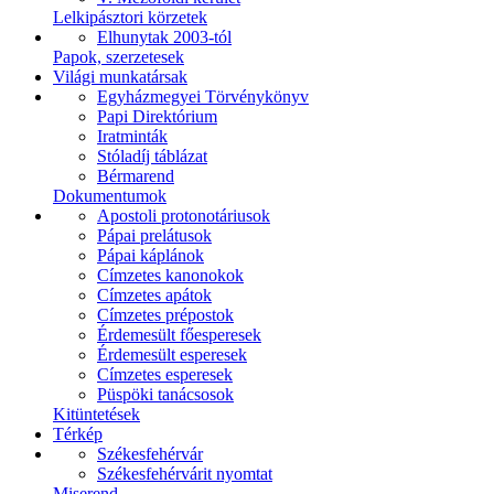
Lelkipásztori körzetek
Elhunytak 2003-tól
Papok, szerzetesek
Világi munkatársak
Egyházmegyei Törvénykönyv
Papi Direktórium
Iratminták
Stóladíj táblázat
Bérmarend
Dokumentumok
Apostoli protonotáriusok
Pápai prelátusok
Pápai káplánok
Címzetes kanonokok
Címzetes apátok
Címzetes prépostok
Érdemesült főesperesek
Érdemesült esperesek
Címzetes esperesek
Püspöki tanácsosok
Kitüntetések
Térkép
Székesfehérvár
Székesfehérvárit nyomtat
Miserend