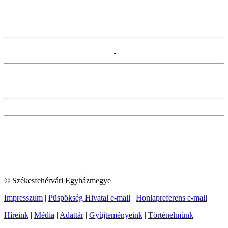
© Székesfehérvári Egyházmegye
Impresszum
|
Püspökség Hivatal e-mail
|
Honlapreferens e-mail
Híreink
|
Média
|
Adattár
|
Gyűjteményeink
|
Történelmünk