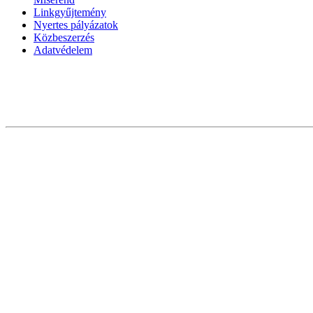
Linkgyűjtemény
Nyertes pályázatok
Közbeszerzés
Adatvédelem