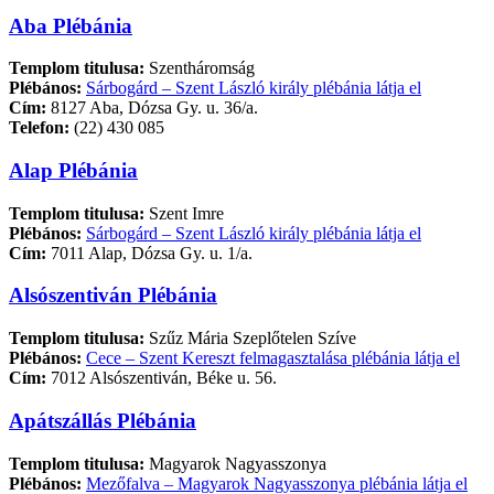
Aba Plébánia
Templom titulusa:
Szentháromság
Plébános:
Sárbogárd – Szent László király plébánia látja el
Cím:
8127 Aba, Dózsa Gy. u. 36/a.
Telefon:
(22) 430 085
Alap Plébánia
Templom titulusa:
Szent Imre
Plébános:
Sárbogárd – Szent László király plébánia látja el
Cím:
7011 Alap, Dózsa Gy. u. 1/a.
Alsószentiván Plébánia
Templom titulusa:
Szűz Mária Szeplőtelen Szíve
Plébános:
Cece – Szent Kereszt felmagasztalása plébánia látja el
Cím:
7012 Alsószentiván, Béke u. 56.
Apátszállás Plébánia
Templom titulusa:
Magyarok Nagyasszonya
Plébános:
Mezőfalva – Magyarok Nagyasszonya plébánia látja el