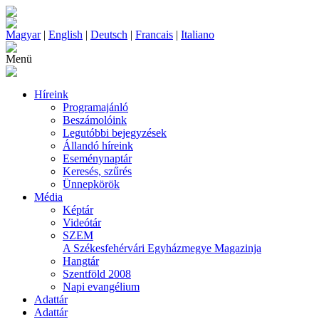
Magyar
|
English
|
Deutsch
|
Francais
|
Italiano
Menü
Híreink
Programajánló
Beszámolóink
Legutóbbi bejegyzések
Állandó híreink
Eseménynaptár
Keresés, szűrés
Ünnepkörök
Média
Képtár
Videótár
SZEM
A Székesfehérvári Egyházmegye Magazinja
Hangtár
Szentföld 2008
Napi evangélium
Adattár
Adattár