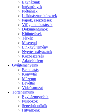
Egyházunk
Intézmények
Plébániák
Lelkipásztori körzetek
Papok, szerzetesek
Világi munkatársak
Dokumentumok
Kitüntetések
Térkép
Miserend
Linkgyűjtemény
Nyertes pályázatok
Közbeszerzés
Adatvédelem
Gyűjteményeink
Bemutatás
Könyvtár
Múzeum
Levéltár
Videósorozat
Történelmünk
Egyházmegyénk
Püspökök
Segédpüspökök
Hitvallóink