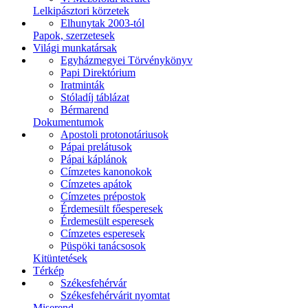
Lelkipásztori körzetek
Elhunytak 2003-tól
Papok, szerzetesek
Világi munkatársak
Egyházmegyei Törvénykönyv
Papi Direktórium
Iratminták
Stóladíj táblázat
Bérmarend
Dokumentumok
Apostoli protonotáriusok
Pápai prelátusok
Pápai káplánok
Címzetes kanonokok
Címzetes apátok
Címzetes prépostok
Érdemesült főesperesek
Érdemesült esperesek
Címzetes esperesek
Püspöki tanácsosok
Kitüntetések
Térkép
Székesfehérvár
Székesfehérvárit nyomtat
Miserend