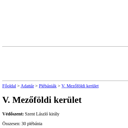
Főoldal
>
Adattár
>
Plébániák
>
V. Mezőföldi kerület
V. Mezőföldi kerület
Védőszent:
Szent László király
Összesen: 30 plébánia