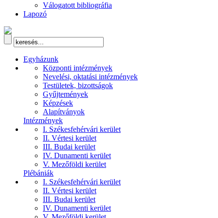
Válogatott bibliográfia
Lapozó
Egyházunk
Központi intézmények
Nevelési, oktatási intézmények
Testületek, bizottságok
Gyűjtemények
Képzések
Alapítványok
Intézmények
I. Székesfehérvári kerület
II. Vértesi kerület
III. Budai kerület
IV. Dunamenti kerület
V. Mezőföldi kerület
Plébániák
I. Székesfehérvári kerület
II. Vértesi kerület
III. Budai kerület
IV. Dunamenti kerület
V. Mezőföldi kerület