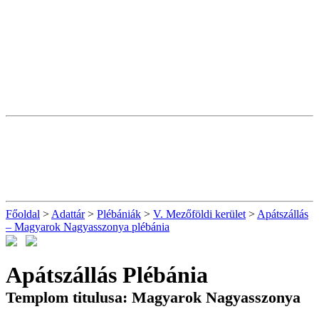
Főoldal
>
Adattár
>
Plébániák
>
V. Mezőföldi kerület
>
Apátszállás
– Magyarok Nagyasszonya plébánia
Apátszállás Plébánia
Templom titulusa: Magyarok Nagyasszonya