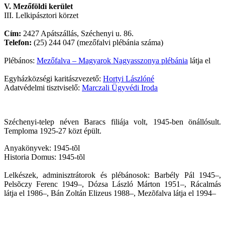
V. Mezőföldi kerület
III. Lelkipásztori körzet
Cím:
2427 Apátszállás, Széchenyi u. 86.
Telefon:
(25) 244 047 (mezőfalvi plébánia száma)
Plébános:
Mezőfalva – Magyarok Nagyasszonya plébánia
látja el
Egyházközségi karitászvezető:
Hortyi Lászlóné
Adatvédelmi tisztviselő:
Marczali Ügyvédi Iroda
Széchenyi-telep néven Baracs filiája volt, 1945-ben önállósult.
Temploma 1925-27 közt épült.
Anyakönyvek: 1945-tõl
Historia Domus: 1945-tõl
Lelkészek, adminisztrátorok és plébánosok: Barbély Pál 1945–,
Pelsõczy Ferenc 1949–, Dózsa László Márton 1951–, Rácalmás
látja el 1986–, Bán Zoltán Elizeus 1988–, Mezõfalva látja el 1994–