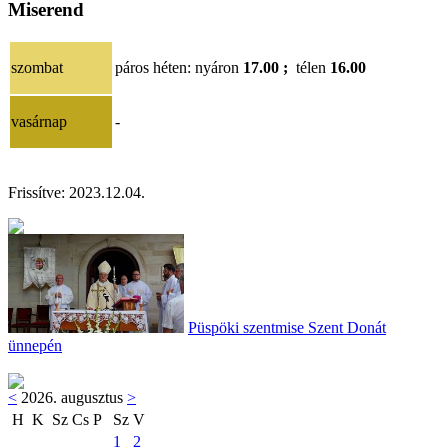
Miserend
szombat
páros héten
: nyáron
17.00 ;
télen
16.00
vasárnap
-
Frissítve:
2023.12.04
.
Püspöki szentmise Szent Donát
ünnepén
<
2026. augusztus
>
H
K
Sz
Cs
P
Sz
V
1
2