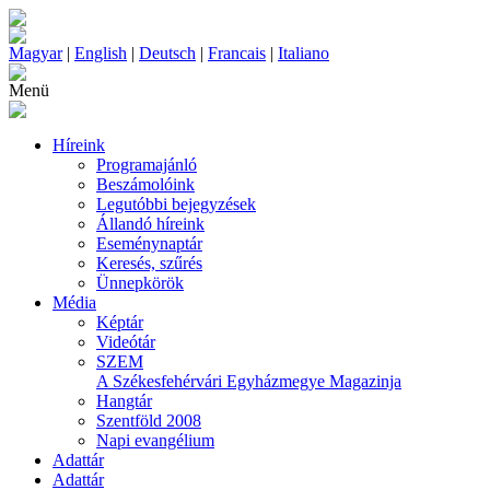
Magyar
|
English
|
Deutsch
|
Francais
|
Italiano
Menü
Híreink
Programajánló
Beszámolóink
Legutóbbi bejegyzések
Állandó híreink
Eseménynaptár
Keresés, szűrés
Ünnepkörök
Média
Képtár
Videótár
SZEM
A Székesfehérvári Egyházmegye Magazinja
Hangtár
Szentföld 2008
Napi evangélium
Adattár
Adattár