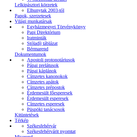
Lelkipásztori körzetek
Elhunytak 2003-tól
Papok, szerzetesek
Világi munkatársak
Egyházmegyei Törvénykönyv
Papi Direktórium
Iratminták
Stóladíj táblázat
Bérmarend
Dokumentumok
Apostoli protonotáriusok
Pápai prelátusok
Pápai káplánok
Címzetes kanonokok
Címzetes apátok
Címzetes prépostok
Érdemesült főesperesek
Érdemesült esperesek
Címzetes esperesek
Püspöki tanácsosok
Kitüntetések
Térkép
Székesfehérvár
Székesfehérvárit nyomtat
Miserend