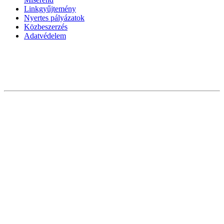
Linkgyűjtemény
Nyertes pályázatok
Közbeszerzés
Adatvédelem