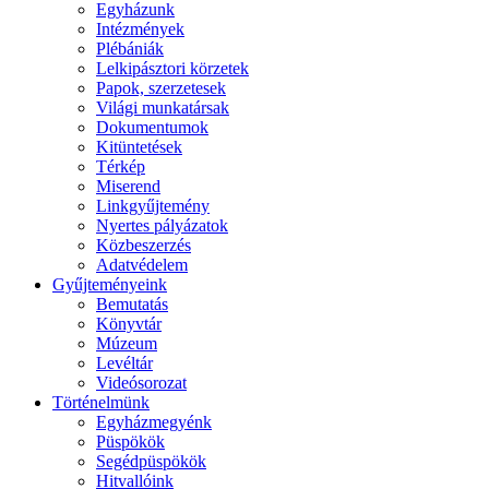
Egyházunk
Intézmények
Plébániák
Lelkipásztori körzetek
Papok, szerzetesek
Világi munkatársak
Dokumentumok
Kitüntetések
Térkép
Miserend
Linkgyűjtemény
Nyertes pályázatok
Közbeszerzés
Adatvédelem
Gyűjteményeink
Bemutatás
Könyvtár
Múzeum
Levéltár
Videósorozat
Történelmünk
Egyházmegyénk
Püspökök
Segédpüspökök
Hitvallóink