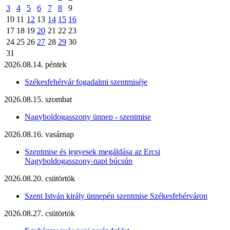
3
4
5
6
7
8
9
10
11
12
13
14
15
16
17
18
19
20
21
22
23
24
25
26
27
28
29
30
31
2026.08.14. péntek
Székesfehérvár fogadalmi szentmiséje
2026.08.15. szombat
Nagyboldogasszony ünnep - szentmise
2026.08.16. vasárnap
Szentmise és jegyesek megáldása az Ercsi
Nagyboldogasszony-napi búcsún
2026.08.20. csütörtök
Szent István király ünnepén szentmise Székesfehérváron
2026.08.27. csütörtök