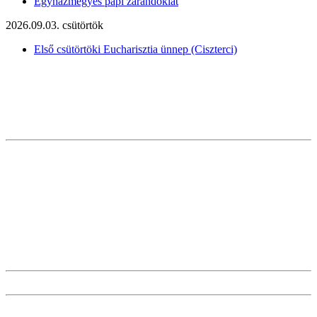
Egyházmegyés papi zarándoklat
2026.09.03. csütörtök
Első csütörtöki Eucharisztia ünnep (Ciszterci)