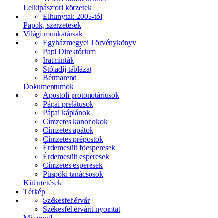
Lelkipásztori körzetek
Elhunytak 2003-tól
Papok, szerzetesek
Világi munkatársak
Egyházmegyei Törvénykönyv
Papi Direktórium
Iratminták
Stóladíj táblázat
Bérmarend
Dokumentumok
Apostoli protonotáriusok
Pápai prelátusok
Pápai káplánok
Címzetes kanonokok
Címzetes apátok
Címzetes prépostok
Érdemesült főesperesek
Érdemesült esperesek
Címzetes esperesek
Püspöki tanácsosok
Kitüntetések
Térkép
Székesfehérvár
Székesfehérvárit nyomtat
Miserend