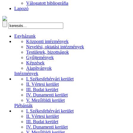
Válogatott bibliográfia
Lapozó
Egyházunk
Központi intézmények
Nevelési, oktatási intézmények
Testületek, bizottságok
Gyűjtemények
Képzések
Alapítványok
Intézmények
I. Székesfehérvári kerület
II. Vértesi kerület
III. Budai kerület
IV. Dunamenti kerület
V. Mezőföldi kerület
Plébániák
I. Székesfehérvári kerület
II. Vértesi kerület
III. Budai kerület
IV. Dunamenti kerület
V. Mezőföldi kerület