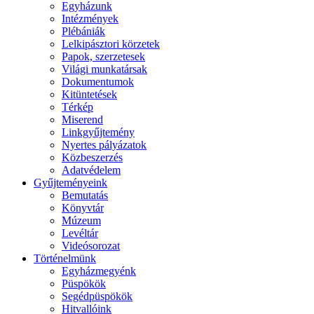
Egyházunk
Intézmények
Plébániák
Lelkipásztori körzetek
Papok, szerzetesek
Világi munkatársak
Dokumentumok
Kitüntetések
Térkép
Miserend
Linkgyűjtemény
Nyertes pályázatok
Közbeszerzés
Adatvédelem
Gyűjteményeink
Bemutatás
Könyvtár
Múzeum
Levéltár
Videósorozat
Történelmünk
Egyházmegyénk
Püspökök
Segédpüspökök
Hitvallóink