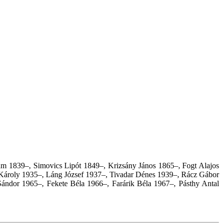
m 1839–, Simovics Lipót 1849–, Krizsány János 1865–, Fogt Alajos
Károly 1935–, Láng József 1937–, Tivadar Dénes 1939–, Rácz Gábor
Sándor 1965–, Fekete Béla 1966–, Farárik Béla 1967–, Pásthy Antal