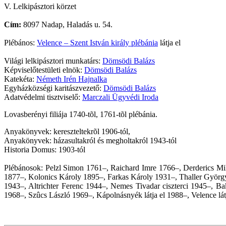
V. Lelkipásztori körzet
Cím:
8097 Nadap, Haladás u. 54.
Plébános:
Velence – Szent István király plébánia
látja el
Világi lelkipásztori munkatárs:
Dömsödi Balázs
Képviselőtestületi elnök:
Dömsödi Balázs
Katekéta:
Németh Irén Hajnalka
Egyházközségi karitászvezető:
Dömsödi Balázs
Adatvédelmi tisztviselő:
Marczali Ügyvédi Iroda
Lovasberényi filiája 1740-tõl, 1761-tõl plébánia.
Anyakönyvek: kereszteltekrõl 1906-tól,
Anyakönyvek: házasultakról és megholtakról 1943-tól
Historia Domus: 1903-tól
Plébánosok: Pelzl Simon 1761–, Raichard Imre 1766–, Derderics M
1877–, Kolonics Károly 1895–, Farkas Károly 1931–, Thaller Györ
1943–, Altrichter Ferenc 1944–, Nemes Tivadar ciszterci 1945–, B
1968–, Szûcs László 1969–, Kápolnásnyék látja el 1988–, Velence látj