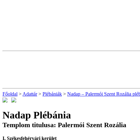
Főoldal
>
Adattár
>
Plébániák
>
Nadap – Palermói Szent Rozália plé
Nadap Plébánia
Templom titulusa: Palermói Szent Rozália
I. Székesfehérvári kerület