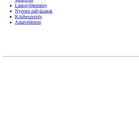
Linkgyűjtemény
Nyertes pályázatok
Közbeszerzés
Adatvédelem