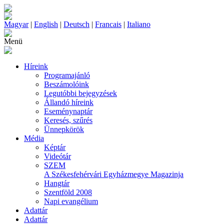
Magyar
|
English
|
Deutsch
|
Francais
|
Italiano
Menü
Híreink
Programajánló
Beszámolóink
Legutóbbi bejegyzések
Állandó híreink
Eseménynaptár
Keresés, szűrés
Ünnepkörök
Média
Képtár
Videótár
SZEM
A Székesfehérvári Egyházmegye Magazinja
Hangtár
Szentföld 2008
Napi evangélium
Adattár
Adattár