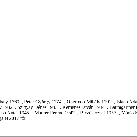
ihály 1769–, Péter György 1774–, Obermon Mihály 1791–, Blach Ádá
gy 1932–, Szittyay Dénes 1933–, Kemenes István 1934–, Baumgartner 
aksa Antal 1945–, Maurer Ferenc 1947–, Biczó József 1957–, Vörös 
a el 2017-től.