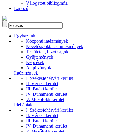
Válogatott bibliográfia
Lapozó
Egyházunk
Központi intézmények
Nevelési, oktatási intézmények
Testületek, bizottságok
Gyűjtemények
Képzések
Alapítványok
Intézmények
I. Székesfehérvári kerület
II. Vértesi kerület
III. Budai kerület
IV. Dunamenti kerület
V. Mezőföldi kerület
Plébániák
I. Székesfehérvári kerület
II. Vértesi kerület
III. Budai kerület
IV. Dunamenti kerület
V. Mezőföldi kerület