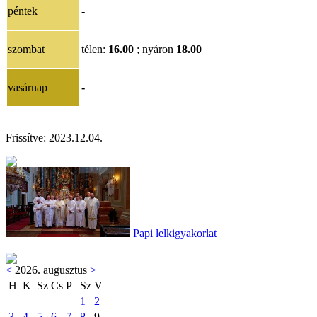
péntek
-
szombat
télen:
16.00
; nyáron
18.00
vasárnap
-
Frissítve:
2023.12.04.
Papi lelkigyakorlat
<
2026. augusztus
>
H
K
Sz
Cs
P
Sz
V
1
2
3
4
5
6
7
8
9