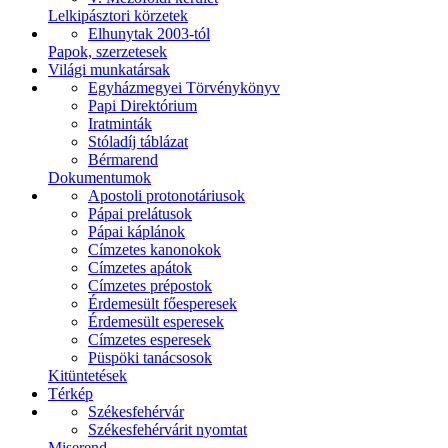
Lelkipásztori körzetek
Elhunytak 2003-tól
Papok, szerzetesek
Világi munkatársak
Egyházmegyei Törvénykönyv
Papi Direktórium
Iratminták
Stóladíj táblázat
Bérmarend
Dokumentumok
Apostoli protonotáriusok
Pápai prelátusok
Pápai káplánok
Címzetes kanonokok
Címzetes apátok
Címzetes prépostok
Érdemesült főesperesek
Érdemesült esperesek
Címzetes esperesek
Püspöki tanácsosok
Kitüntetések
Térkép
Székesfehérvár
Székesfehérvárit nyomtat
Miserend