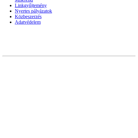
Linkgyűjtemény
Nyertes pályázatok
Közbeszerzés
Adatvédelem