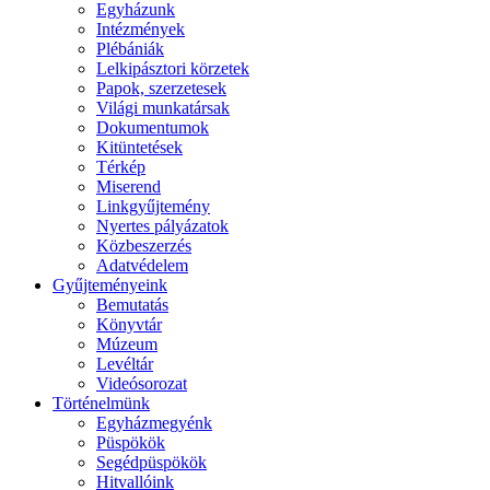
Egyházunk
Intézmények
Plébániák
Lelkipásztori körzetek
Papok, szerzetesek
Világi munkatársak
Dokumentumok
Kitüntetések
Térkép
Miserend
Linkgyűjtemény
Nyertes pályázatok
Közbeszerzés
Adatvédelem
Gyűjteményeink
Bemutatás
Könyvtár
Múzeum
Levéltár
Videósorozat
Történelmünk
Egyházmegyénk
Püspökök
Segédpüspökök
Hitvallóink