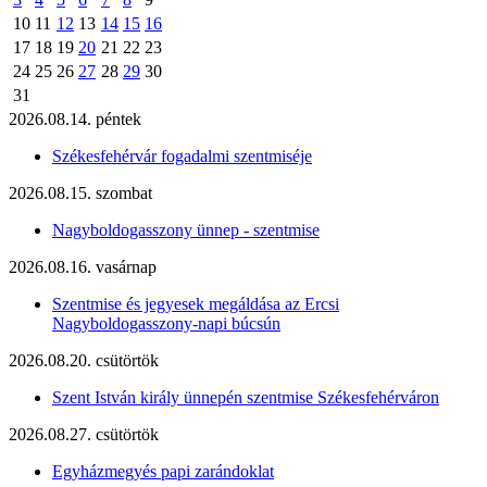
10
11
12
13
14
15
16
17
18
19
20
21
22
23
24
25
26
27
28
29
30
31
2026.08.14. péntek
Székesfehérvár fogadalmi szentmiséje
2026.08.15. szombat
Nagyboldogasszony ünnep - szentmise
2026.08.16. vasárnap
Szentmise és jegyesek megáldása az Ercsi
Nagyboldogasszony-napi búcsún
2026.08.20. csütörtök
Szent István király ünnepén szentmise Székesfehérváron
2026.08.27. csütörtök
Egyházmegyés papi zarándoklat