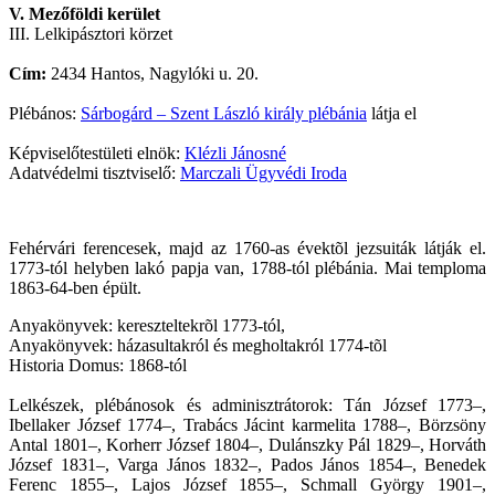
V. Mezőföldi kerület
III. Lelkipásztori körzet
Cím:
2434 Hantos, Nagylóki u. 20.
Plébános:
Sárbogárd – Szent László király plébánia
látja el
Képviselőtestületi elnök:
Klézli Jánosné
Adatvédelmi tisztviselő:
Marczali Ügyvédi Iroda
Fehérvári ferencesek, majd az 1760-as évektõl jezsuiták látják el.
1773-tól helyben lakó papja van, 1788-tól plébánia. Mai temploma
1863-64-ben épült.
Anyakönyvek: kereszteltekrõl 1773-tól,
Anyakönyvek: házasultakról és megholtakról 1774-tõl
Historia Domus: 1868-tól
Lelkészek, plébánosok és adminisztrátorok: Tán József 1773–,
Ibellaker József 1774–, Trabács Jácint karmelita 1788–, Börzsöny
Antal 1801–, Korherr József 1804–, Dulánszky Pál 1829–, Horváth
József 1831–, Varga János 1832–, Pados János 1854–, Benedek
Ferenc 1855–, Lajos József 1855–, Schmall György 1901–,