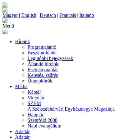
Magyar
|
English
|
Deutsch
|
Francais
|
Italiano
Menü
Híreink
Programajánló
Beszámolóink
Legutóbbi bejegyzések
Állandó híreink
Eseménynaptár
Keresés, szűrés
Ünnepkörök
Média
Képtár
Videótár
SZEM
A Székesfehérvári Egyházmegye Magazinja
Hangtár
Szentföld 2008
Napi evangélium
Adattár
Adattár