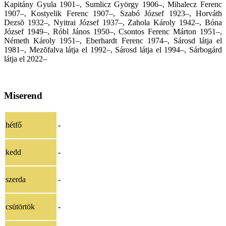
Kapitány Gyula 1901–, Sumlicz György 1906–, Mihalecz Ferenc
1907–, Kostyelik Ferenc 1907–, Szabó József 1923–, Horváth
Dezsõ 1932–, Nyitrai József 1937–, Zahola Károly 1942–, Bóna
József 1949–, Róbl János 1950–, Csontos Ferenc Márton 1951–,
Németh Károly 1951–, Eberhardt Ferenc 1974–, Sárosd látja el
1981–, Mezõfalva látja el 1992–, Sárosd látja el 1994–,
Sárbogárd
látja el 2022–
Miserend
hétfő
-
kedd
-
szerda
-
csütörtök
-