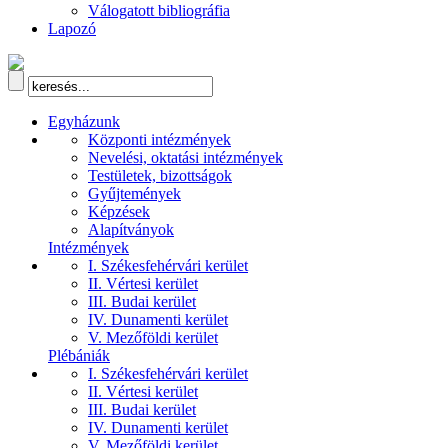
Válogatott bibliográfia
Lapozó
Egyházunk
Központi intézmények
Nevelési, oktatási intézmények
Testületek, bizottságok
Gyűjtemények
Képzések
Alapítványok
Intézmények
I. Székesfehérvári kerület
II. Vértesi kerület
III. Budai kerület
IV. Dunamenti kerület
V. Mezőföldi kerület
Plébániák
I. Székesfehérvári kerület
II. Vértesi kerület
III. Budai kerület
IV. Dunamenti kerület
V. Mezőföldi kerület