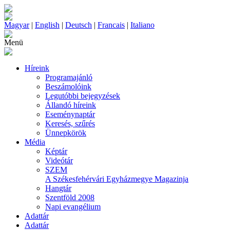
Magyar
|
English
|
Deutsch
|
Francais
|
Italiano
Menü
Híreink
Programajánló
Beszámolóink
Legutóbbi bejegyzések
Állandó híreink
Eseménynaptár
Keresés, szűrés
Ünnepkörök
Média
Képtár
Videótár
SZEM
A Székesfehérvári Egyházmegye Magazinja
Hangtár
Szentföld 2008
Napi evangélium
Adattár
Adattár