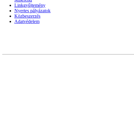
Linkgyűjtemény
Nyertes pályázatok
Közbeszerzés
Adatvédelem