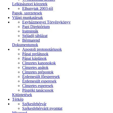
Lelkipásztori körzetek
Elhunytak 2003-tól
Papok, szerzetesek
Világi munkatársak
Egyházmegyei Törvénykönyv
Papi Direktórium
Iratminták
Stóladíj táblázat
Bérmarend
Dokumentumok
Apostoli protonotáriusok
Pápai prelátusok
Pápai káplánok
Címzetes kanonokok
Címzetes apátok
Címzetes prépostok
Érdemesült főesperesek
Érdemesült esperesek
Címzetes esperesek
Püspöki tanácsosok
Kitüntetések
Térkép
Székesfehérvár
Székesfehérvárit nyomtat
Miserend