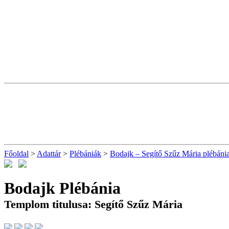
Főoldal
>
Adattár
>
Plébániák
>
Bodajk – Segítő Szűz Mária plébáni
Bodajk Plébánia
Templom titulusa: Segítő Szűz Mária