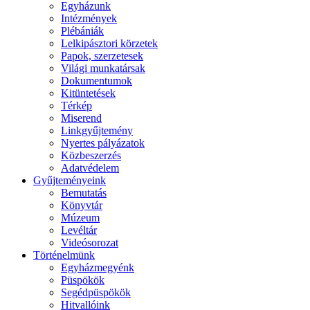
Egyházunk
Intézmények
Plébániák
Lelkipásztori körzetek
Papok, szerzetesek
Világi munkatársak
Dokumentumok
Kitüntetések
Térkép
Miserend
Linkgyűjtemény
Nyertes pályázatok
Közbeszerzés
Adatvédelem
Gyűjteményeink
Bemutatás
Könyvtár
Múzeum
Levéltár
Videósorozat
Történelmünk
Egyházmegyénk
Püspökök
Segédpüspökök
Hitvallóink