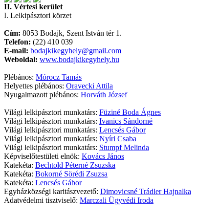
II. Vértesi kerület
I. Lelkipásztori körzet
Cím:
8053 Bodajk, Szent István tér 1.
Telefon:
(22) 410 039
E-mail:
bodajkikegyhely@gmail.com
Weboldal:
www.bodajkikegyhely.hu
Plébános:
Mórocz Tamás
Helyettes plébános:
Oravecki Attila
Nyugalmazott plébános:
Horváth József
Világi lelkipásztori munkatárs:
Füziné Boda Ágnes
Világi lelkipásztori munkatárs:
Ivanics Sándorné
Világi lelkipásztori munkatárs:
Lencsés Gábor
Világi lelkipásztori munkatárs:
Nyíri Csaba
Világi lelkipásztori munkatárs:
Stumpf Melinda
Képviselőtestületi elnök:
Kovács János
Katekéta:
Bechtold Péterné Zsuzska
Katekéta:
Bokorné Sörédi Zsuzsa
Katekéta:
Lencsés Gábor
Egyházközségi karitászvezető:
Dimovicsné Trádler Hajnalka
Adatvédelmi tisztviselő:
Marczali Ügyvédi Iroda