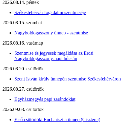
2026.08.14. péntek
Székesfehérvár fogadalmi szentmiséje
2026.08.15. szombat
Nagyboldogasszony ünnep - szentmise
2026.08.16. vasárnap
Szentmise és jegyesek megáldása az Ercsi
Nagyboldogasszony-napi búcsún
2026.08.20. csütörtök
Szent István király ünnepén szentmise Székesfehérváron
2026.08.27. csütörtök
Egyházmegyés papi zarándoklat
2026.09.03. csütörtök
Első csütörtöki Eucharisztia ünnep (Ciszterci)