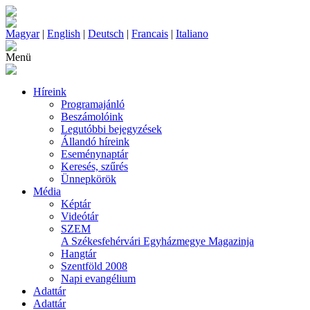
Magyar
|
English
|
Deutsch
|
Francais
|
Italiano
Menü
Híreink
Programajánló
Beszámolóink
Legutóbbi bejegyzések
Állandó híreink
Eseménynaptár
Keresés, szűrés
Ünnepkörök
Média
Képtár
Videótár
SZEM
A Székesfehérvári Egyházmegye Magazinja
Hangtár
Szentföld 2008
Napi evangélium
Adattár
Adattár