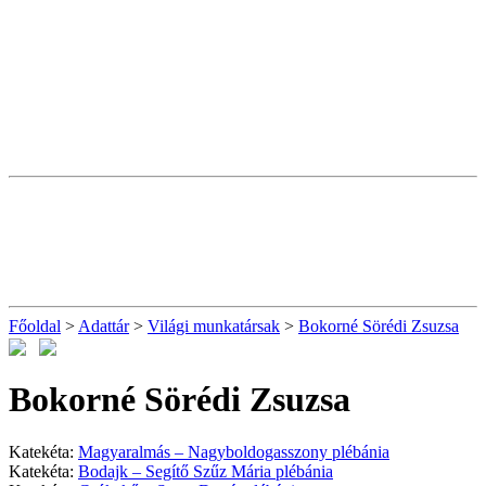
Főoldal
>
Adattár
>
Világi munkatársak
>
Bokorné Sörédi Zsuzsa
Bokorné Sörédi Zsuzsa
Katekéta:
Magyaralmás – Nagyboldogasszony plébánia
Katekéta:
Bodajk – Segítő Szűz Mária plébánia