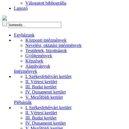
Válogatott bibliográfia
Lapozó
Egyházunk
Központi intézmények
Nevelési, oktatási intézmények
Testületek, bizottságok
Gyűjtemények
Képzések
Alapítványok
Intézmények
I. Székesfehérvári kerület
II. Vértesi kerület
III. Budai kerület
IV. Dunamenti kerület
V. Mezőföldi kerület
Plébániák
I. Székesfehérvári kerület
II. Vértesi kerület
III. Budai kerület
IV. Dunamenti kerület
V. Mezőföldi kerület