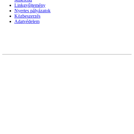
Linkgyűjtemény
Nyertes pályázatok
Közbeszerzés
Adatvédelem