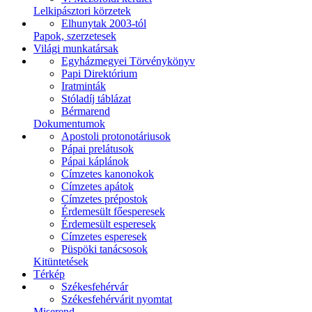
Lelkipásztori körzetek
Elhunytak 2003-tól
Papok, szerzetesek
Világi munkatársak
Egyházmegyei Törvénykönyv
Papi Direktórium
Iratminták
Stóladíj táblázat
Bérmarend
Dokumentumok
Apostoli protonotáriusok
Pápai prelátusok
Pápai káplánok
Címzetes kanonokok
Címzetes apátok
Címzetes prépostok
Érdemesült főesperesek
Érdemesült esperesek
Címzetes esperesek
Püspöki tanácsosok
Kitüntetések
Térkép
Székesfehérvár
Székesfehérvárit nyomtat
Miserend