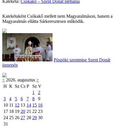
Katekéta:
Csókakő – Szent Donát plébánia
Katekétaként Csókakő mellett nem Magyaralmáson, hanem a
Magyaralmás ellátta Sárkeresztesen működik.
Püspöki szentmise Szent Donát
ünnepén
<
2026. augusztus
>
H
K
Sz
Cs
P
Sz
V
1
2
3
4
5
6
7
8
9
10
11
12
13
14
15
16
17
18
19
20
21
22
23
24
25
26
27
28
29
30
31