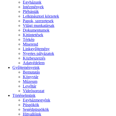
Egyházunk
Intézmények
Plébániák
Lelkipásztori körzetek
Papok, szerzetesek
Világi munkatársak
Dokumentumok
Kitüntetések
Térkép
Miserend
Linkgyűjtemény
Nyertes pályázatok
Közbeszerzés
Adatvédelem
Gyűjteményeink
Bemutatás
Könyvtár
Múzeum
Levéltár
Videósorozat
Történelmünk
Egyházmegyénk
Püspökök
Segédpüspökök
Hitvallóink