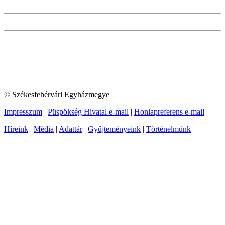
© Székesfehérvári Egyházmegye
Impresszum
|
Püspökség Hivatal e-mail
|
Honlapreferens e-mail
Híreink
|
Média
|
Adattár
|
Gyűjteményeink
|
Történelmünk