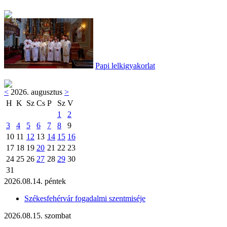
Papi lelkigyakorlat
<
2026. augusztus
>
H
K
Sz
Cs
P
Sz
V
1
2
3
4
5
6
7
8
9
10
11
12
13
14
15
16
17
18
19
20
21
22
23
24
25
26
27
28
29
30
31
2026.08.14. péntek
Székesfehérvár fogadalmi szentmiséje
2026.08.15. szombat