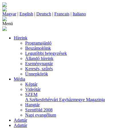
Magyar
|
English
|
Deutsch
|
Francais
|
Italiano
Menü
Híreink
Programajánló
Beszámolóink
Legutóbbi bejegyzések
Állandó híreink
Eseménynaptár
Keresés, szűrés
Ünnepkörök
Média
Képtár
Videótár
SZEM
A Székesfehérvári Egyházmegye Magazinja
Hangtár
Szentföld 2008
Napi evangélium
Adattár
Adattár