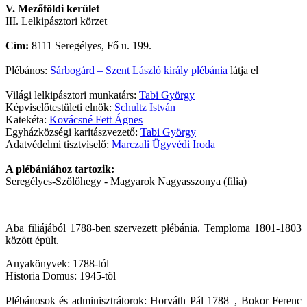
V. Mezőföldi kerület
III. Lelkipásztori körzet
Cím:
8111 Seregélyes, Fő u. 199.
Plébános:
Sárbogárd – Szent László király plébánia
látja el
Világi lelkipásztori munkatárs:
Tabi György
Képviselőtestületi elnök:
Schultz István
Katekéta:
Kovácsné Fett Ágnes
Egyházközségi karitászvezető:
Tabi György
Adatvédelmi tisztviselő:
Marczali Ügyvédi Iroda
A plébániához tartozik:
Seregélyes-Szőlőhegy - Magyarok Nagyasszonya (filia)
Aba filiájából 1788-ben szervezett plébánia. Temploma 1801-1803
között épült.
Anyakönyvek: 1788-tól
Historia Domus: 1945-tõl
Plébánosok és adminisztrátorok: Horváth Pál 1788–, Bokor Ferenc