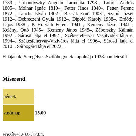
1789–, Urbanovszky Angelin karmelita 1798–, Lubrik András
1805–, Molnár Ignác 1810–, Fetter János 1840–, Fetter Ferenc
1872–, Lauchs István 1902–, Becsák Ernõ 1903–, Szabó József
1912–, Debreczeni Gyula 1912–, Dipold Károly 1938–, Erdõdy
Lajos 1938–, P. Horváth Ferenc 1941–, Kemény József 1941–,
Kelényi Ottó 1945–, Kemény János 1945–, Záborszky Kálmán
1992–, Sárosd látja el 1992–, Székesfehérvár–Vasútvidék látja el
1994–, Székesfehérvár–Viziváros látja el 1996–, Sárosd látja el
2010–
,
Sárbogárd látja el 2022–
Filiájának, Seregélyes-Szõlõhegynek kápolnája 1928-ban létesült.
Miserend
péntek
-
vasárnap
15.00
Frissítve:
2023.12.04.