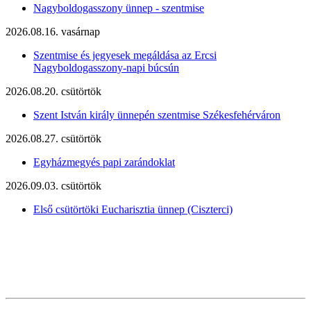
Nagyboldogasszony ünnep - szentmise
2026.08.16. vasárnap
Szentmise és jegyesek megáldása az Ercsi
Nagyboldogasszony-napi búcsún
2026.08.20. csütörtök
Szent István király ünnepén szentmise Székesfehérváron
2026.08.27. csütörtök
Egyházmegyés papi zarándoklat
2026.09.03. csütörtök
Első csütörtöki Eucharisztia ünnep (Ciszterci)