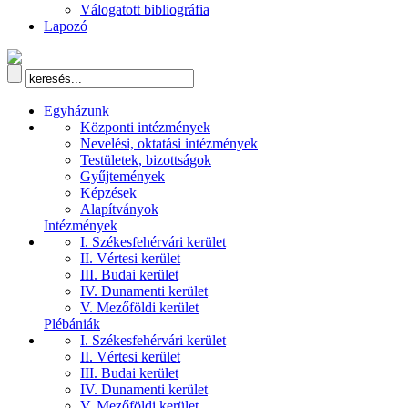
Válogatott bibliográfia
Lapozó
Egyházunk
Központi intézmények
Nevelési, oktatási intézmények
Testületek, bizottságok
Gyűjtemények
Képzések
Alapítványok
Intézmények
I. Székesfehérvári kerület
II. Vértesi kerület
III. Budai kerület
IV. Dunamenti kerület
V. Mezőföldi kerület
Plébániák
I. Székesfehérvári kerület
II. Vértesi kerület
III. Budai kerület
IV. Dunamenti kerület
V. Mezőföldi kerület