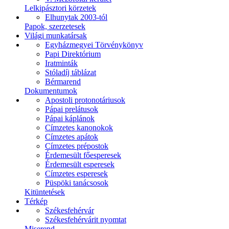
Lelkipásztori körzetek
Elhunytak 2003-tól
Papok, szerzetesek
Világi munkatársak
Egyházmegyei Törvénykönyv
Papi Direktórium
Iratminták
Stóladíj táblázat
Bérmarend
Dokumentumok
Apostoli protonotáriusok
Pápai prelátusok
Pápai káplánok
Címzetes kanonokok
Címzetes apátok
Címzetes prépostok
Érdemesült főesperesek
Érdemesült esperesek
Címzetes esperesek
Püspöki tanácsosok
Kitüntetések
Térkép
Székesfehérvár
Székesfehérvárit nyomtat
Miserend