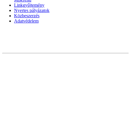
Linkgyűjtemény
Nyertes pályázatok
Közbeszerzés
Adatvédelem