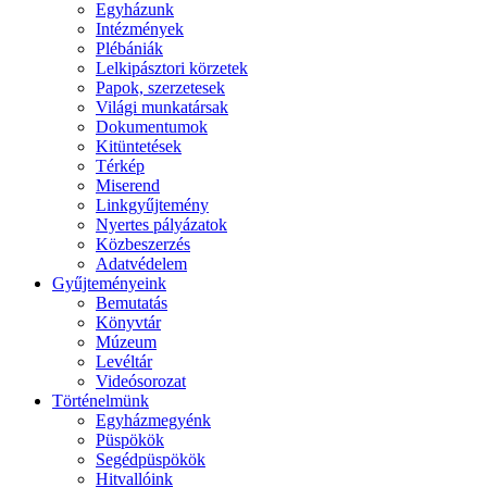
Egyházunk
Intézmények
Plébániák
Lelkipásztori körzetek
Papok, szerzetesek
Világi munkatársak
Dokumentumok
Kitüntetések
Térkép
Miserend
Linkgyűjtemény
Nyertes pályázatok
Közbeszerzés
Adatvédelem
Gyűjteményeink
Bemutatás
Könyvtár
Múzeum
Levéltár
Videósorozat
Történelmünk
Egyházmegyénk
Püspökök
Segédpüspökök
Hitvallóink