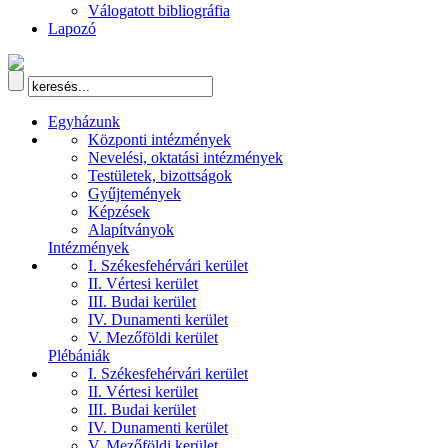
Válogatott bibliográfia
Lapozó
Egyházunk
Központi intézmények
Nevelési, oktatási intézmények
Testületek, bizottságok
Gyűjtemények
Képzések
Alapítványok
Intézmények
I. Székesfehérvári kerület
II. Vértesi kerület
III. Budai kerület
IV. Dunamenti kerület
V. Mezőföldi kerület
Plébániák
I. Székesfehérvári kerület
II. Vértesi kerület
III. Budai kerület
IV. Dunamenti kerület
V. Mezőföldi kerület