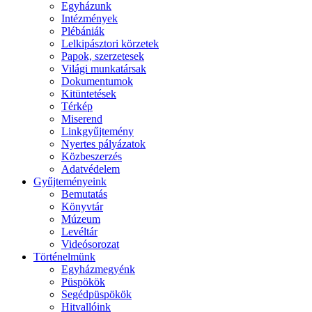
Egyházunk
Intézmények
Plébániák
Lelkipásztori körzetek
Papok, szerzetesek
Világi munkatársak
Dokumentumok
Kitüntetések
Térkép
Miserend
Linkgyűjtemény
Nyertes pályázatok
Közbeszerzés
Adatvédelem
Gyűjteményeink
Bemutatás
Könyvtár
Múzeum
Levéltár
Videósorozat
Történelmünk
Egyházmegyénk
Püspökök
Segédpüspökök
Hitvallóink