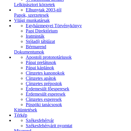
Lelkipásztori körzetek
Elhunytak 2003-tól
Papok, szerzetesek
Világi munkatársak
Egyházmegyei Törvénykönyv
Papi Direktórium
Iratminták
Stóladíj táblázat
Bérmarend
Dokumentumok
Apostoli protonotáriusok
Pápai prelátusok
Pápai káplánok
Címzetes kanonokok
Címzetes apátok
Címzetes prépostok
Érdemesült főesperesek
Érdemesült esperesek
Címzetes esperesek
Püspöki tanácsosok
Kitüntetések
Térkép
Székesfehérvár
Székesfehérvárit nyomtat
Miserend