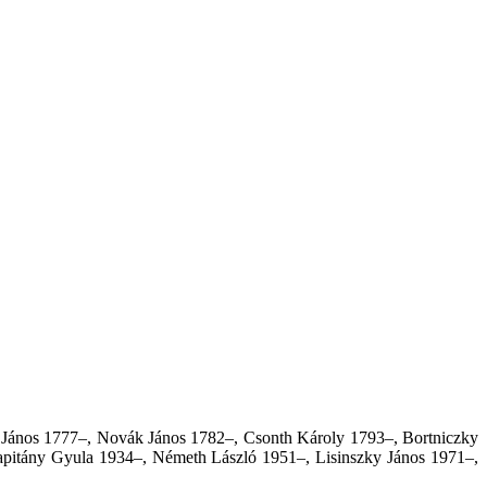
 János 1777–, Novák János 1782–, Csonth Károly 1793–, Bortniczky
pitány Gyula 1934–, Németh László 1951–, Lisinszky János 1971–,