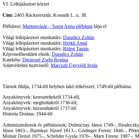
VI. Lelkipásztori körzet
Cím:
2465 Ráckeresztúr, Kossuth L. u. 38.
Plébános:
Martonvásár – Szent Anna plébánia
látja el
Világi lelkipásztori munkatárs:
Daradics Zoltán
Világi lelkipásztori munkatárs:
Herkli Antal
Világi lelkipásztori munkatárs:
Rideg Tamás
Képviselőtestületi elnök:
Daradics Zoltán
Katekéta:
Dienesné Zsebi Regina
Adatvédelmi tisztviselő:
Marczali Ügyvédi Iroda
Tárnok filiája, 1734-tõl helyben lakó lelkésszel, 1749-tõl plébánia.
Anyakönyvek: kereszteltekrõl 1734-tõl,
Anyakönyvek: megholtakról 1736-tól,
Anyakönyvek: házasultakról 1737-tõl
Historia Domus: 1944-tõl
Adminisztrátorok és plébánosok: Dubniczay János 1749–, Hradeczk
János 1803–, Barinkay József 1813–, Gódinger Ferenc 1846–, Pfr
Molnár Dezsõ 1975–, Schrõder Gyula 1976–, Marx Ferenc 1987–, Mar