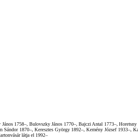
y János 1758–, Bulovszky János 1770–, Bajczi Antal 1773–, Horetsny
iem Sándor 1870–, Keresztes György 1892–, Kemény József 1933–, Ka
tonvásár látja el 1992–