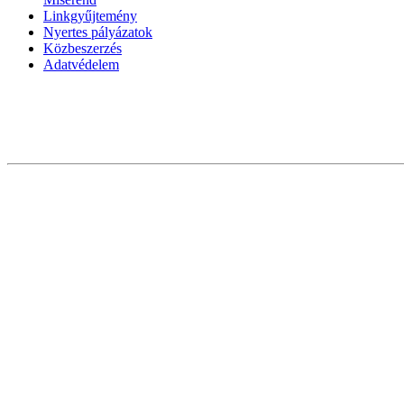
Linkgyűjtemény
Nyertes pályázatok
Közbeszerzés
Adatvédelem