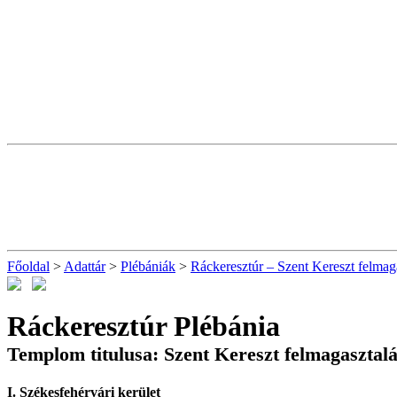
Főoldal
>
Adattár
>
Plébániák
>
Ráckeresztúr – Szent Kereszt felmag
Ráckeresztúr Plébánia
Templom titulusa: Szent Kereszt felmagasztal
I. Székesfehérvári kerület