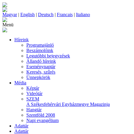
Magyar
|
English
|
Deutsch
|
Francais
|
Italiano
Menü
Híreink
Programajánló
Beszámolóink
Legutóbbi bejegyzések
Állandó híreink
Eseménynaptár
Keresés, szűrés
Ünnepkörök
Média
Képtár
Videótár
SZEM
A Székesfehérvári Egyházmegye Magazinja
Hangtár
Szentföld 2008
Napi evangélium
Adattár
Adattár