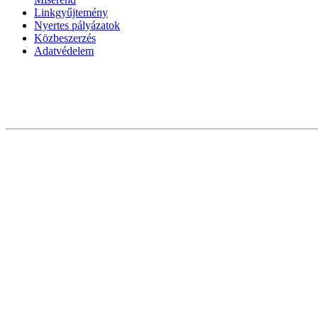
Linkgyűjtemény
Nyertes pályázatok
Közbeszerzés
Adatvédelem