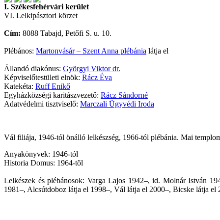
I. Székesfehérvári kerület
VI. Lelkipásztori körzet
Cím:
8088 Tabajd, Petőfi S. u. 10.
Plébános:
Martonvásár – Szent Anna plébánia
látja el
Állandó diakónus:
Györgyi Viktor dr.
Képviselőtestületi elnök:
Rácz Éva
Katekéta:
Ruff Enikő
Egyházközségi karitászvezető:
Rácz Sándorné
Adatvédelmi tisztviselő:
Marczali Ügyvédi Iroda
Vál filiája, 1946-tól önálló lelkészség, 1966-tól plébánia. Mai templo
Anyakönyvek: 1946-tól
Historia Domus: 1964-tõl
Lelkészek és plébánosok: Varga Lajos 1942–, id. Molnár István 19
1981–, Alcsútdoboz látja el 1998–, Vál látja el 2000–, Bicske látja el