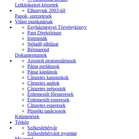
Lelkipásztori körzetek
Elhunytak 2003-tól
Papok, szerzetesek
Világi munkatársak
Egyházmegyei Törvénykönyv
Papi Direktórium
Iratminták
Stóladíj táblázat
Bérmarend
Dokumentumok
Apostoli protonotáriusok
Pápai prelátusok
Pápai káplánok
Címzetes kanonokok
Címzetes apátok
Címzetes prépostok
Érdemesült főesperesek
Érdemesült esperesek
Címzetes esperesek
Püspöki tanácsosok
Kitüntetések
Térkép
Székesfehérvár
Székesfehérvárit nyomtat
Miserend