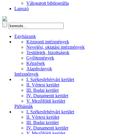
Válogatott bibliográfia
Lapozó
Egyházunk
Központi intézmények
Nevelési, oktatási intézmények
Testületek, bizottságok
Gyűjtemények
Képzések
Alapítványok
Intézmények
I. Székesfehérvári kerület
II. Vértesi kerület
III. Budai kerület
IV. Dunamenti kerület
V. Mezőföldi kerület
Plébániák
I. Székesfehérvári kerület
II. Vértesi kerület
III. Budai kerület
IV. Dunamenti kerület
V. Mezőföldi kerület