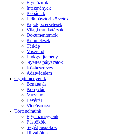
Egyházunk
Intézmények
Plébániák
Lelkipásztori körzetek
Papok, szerzetesek
Világi munkatársak
Dokumentumok
Kitüntetések
Térkép
Miserend
Linkgyűjtemény
Nyertes pályázatok
Közbeszerzés
Adatvédelem
Gyűjteményeink
Bemutatás
Könyvtár
Múzeum
Levéltár
Videósorozat
Történelmünk
Egyházmegyénk
Püspökök
Segédpüspökök
Hitvallóink