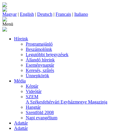
Magyar
|
English
|
Deutsch
|
Francais
|
Italiano
Menü
Híreink
Programajánló
Beszámolóink
Legutóbbi bejegyzések
Állandó híreink
Eseménynaptár
Keresés, szűrés
Ünnepkörök
Média
Képtár
Videótár
SZEM
A Székesfehérvári Egyházmegye Magazinja
Hangtár
Szentföld 2008
Napi evangélium
Adattár
Adattár