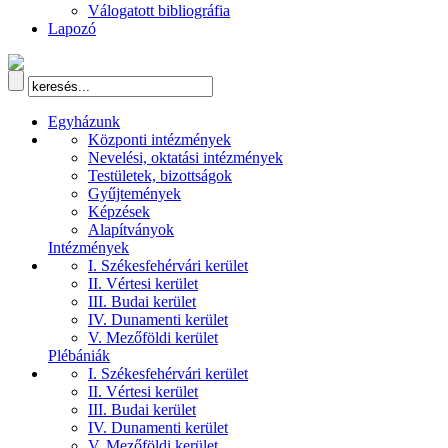
Válogatott bibliográfia
Lapozó
Egyházunk
Központi intézmények
Nevelési, oktatási intézmények
Testületek, bizottságok
Gyűjtemények
Képzések
Alapítványok
Intézmények
I. Székesfehérvári kerület
II. Vértesi kerület
III. Budai kerület
IV. Dunamenti kerület
V. Mezőföldi kerület
Plébániák
I. Székesfehérvári kerület
II. Vértesi kerület
III. Budai kerület
IV. Dunamenti kerület
V. Mezőföldi kerület