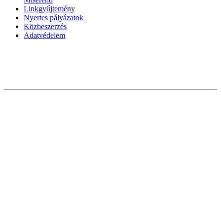
Linkgyűjtemény
Nyertes pályázatok
Közbeszerzés
Adatvédelem