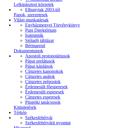
Lelkipásztori körzetek
Elhunytak 2003-tól
Papok, szerzetesek
Világi munkatársak
Egyházmegyei Törvénykönyv
Papi Direktórium
Iratminták
Stóladíj táblázat
Bérmarend
Dokumentumok
Apostoli protonotáriusok
Pápai prelátusok
Pápai káplánok
Címzetes kanonokok
Címzetes apátok
Címzetes prépostok
Érdemesült főesperesek
Érdemesült esperesek
Címzetes esperesek
Püspöki tanácsosok
Kitüntetések
Térkép
Székesfehérvár
Székesfehérvárit nyomtat
Miserend