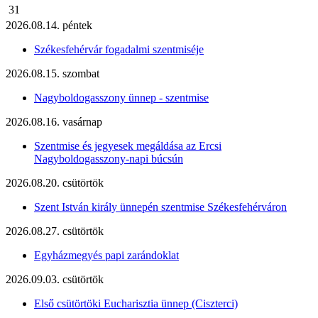
31
2026.08.14. péntek
Székesfehérvár fogadalmi szentmiséje
2026.08.15. szombat
Nagyboldogasszony ünnep - szentmise
2026.08.16. vasárnap
Szentmise és jegyesek megáldása az Ercsi
Nagyboldogasszony-napi búcsún
2026.08.20. csütörtök
Szent István király ünnepén szentmise Székesfehérváron
2026.08.27. csütörtök
Egyházmegyés papi zarándoklat
2026.09.03. csütörtök
Első csütörtöki Eucharisztia ünnep (Ciszterci)