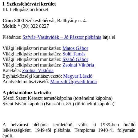
I. Székesfehérvári kerület
III. Lelkipásztori körzet
Cím:
8000 Székesfehérvár, Batthyány u. 4.
Mobil:
* (30) 322 8227
Plébános:
Szfvár–Vasútvidék – Jó Pásztor plébánia
látja el
Világi lelkipásztori munkatárs:
Matos Gábor
Világi lelkipásztori munkatárs:
Solti Tamás
Világi lelkipásztori munkatárs:
Szabó Gábor
Világi lelkipásztori munkatárs:
Zsolnai Viktória
Katekéta:
Zsolnai Viktória
Egyházközségi karitászvezető:
Magyar László
Adatvédelmi tisztviselő:
Marczali Ügyvédi Iroda
A plébániához tartozik:
Sóstói Szent Kereszt temetőkápolna (történelmi kápolna)
Szent István kápolna (Brassói u. 85.) (történelmi kápolna)
A belvárosi plébánia területébõl válik ki 1939-ben önálló
lelkészségként, 1949-tõl plébánia. Temploma 1940-41 folyamán
épült.