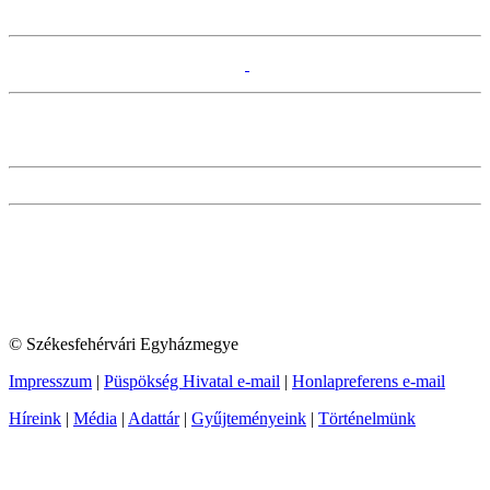
© Székesfehérvári Egyházmegye
Impresszum
|
Püspökség Hivatal e-mail
|
Honlapreferens e-mail
Híreink
|
Média
|
Adattár
|
Gyűjteményeink
|
Történelmünk