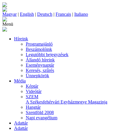
Magyar
|
English
|
Deutsch
|
Francais
|
Italiano
Menü
Híreink
Programajánló
Beszámolóink
Legutóbbi bejegyzések
Állandó híreink
Eseménynaptár
Keresés, szűrés
Ünnepkörök
Média
Képtár
Videótár
SZEM
A Székesfehérvári Egyházmegye Magazinja
Hangtár
Szentföld 2008
Napi evangélium
Adattár
Adattár