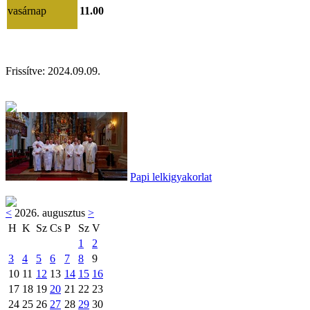
vasárnap
11.00
Frissítve:
2024.09.09.
Papi lelkigyakorlat
<
2026. augusztus
>
H
K
Sz
Cs
P
Sz
V
1
2
3
4
5
6
7
8
9
10
11
12
13
14
15
16
17
18
19
20
21
22
23
24
25
26
27
28
29
30