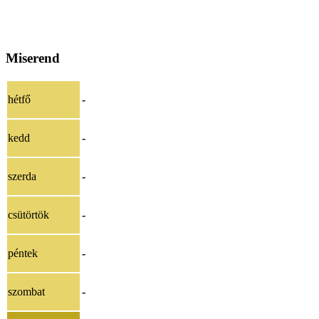
Miserend
hétfő
-
kedd
-
szerda
-
csütörtök
-
péntek
-
szombat
-