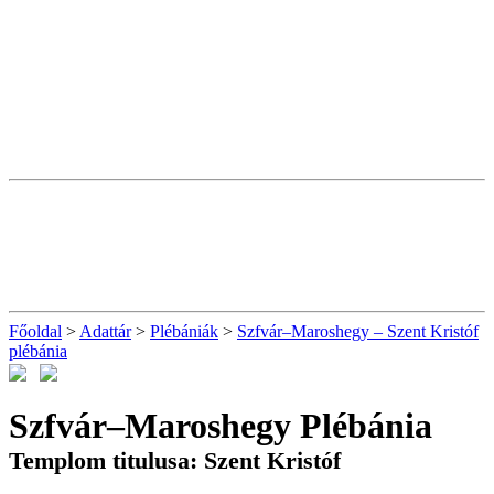
Főoldal
>
Adattár
>
Plébániák
>
Szfvár–Maroshegy – Szent Kristóf
plébánia
Szfvár–Maroshegy Plébánia
Templom titulusa: Szent Kristóf