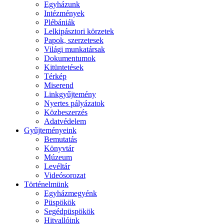
Egyházunk
Intézmények
Plébániák
Lelkipásztori körzetek
Papok, szerzetesek
Világi munkatársak
Dokumentumok
Kitüntetések
Térkép
Miserend
Linkgyűjtemény
Nyertes pályázatok
Közbeszerzés
Adatvédelem
Gyűjteményeink
Bemutatás
Könyvtár
Múzeum
Levéltár
Videósorozat
Történelmünk
Egyházmegyénk
Püspökök
Segédpüspökök
Hitvallóink