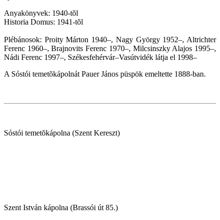
Anyakönyvek: 1940-tõl
Historia Domus: 1941-tõl
Plébánosok: Proity Márton 1940–, Nagy György 1952–, Altrichter
Ferenc 1960–, Brajnovits Ferenc 1970–, Milcsinszky Alajos 1995–,
Nádi Ferenc 1997–, Székesfehérvár–Vasútvidék látja el 1998–
A Sóstói temetõkápolnát Pauer János püspök emeltette 1888-ban.
Sóstói temetõkápolna (Szent Kereszt)
Szent István kápolna (Brassói út 85.)