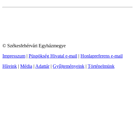
© Székesfehérvári Egyházmegye
Impresszum
|
Püspökség Hivatal e-mail
|
Honlapreferens e-mail
Híreink
|
Média
|
Adattár
|
Gyűjteményeink
|
Történelmünk