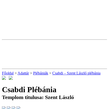
Főoldal
>
Adattár
>
Plébániák
>
Csabdi – Szent László plébánia
Csabdi Plébánia
Templom titulusa: Szent László