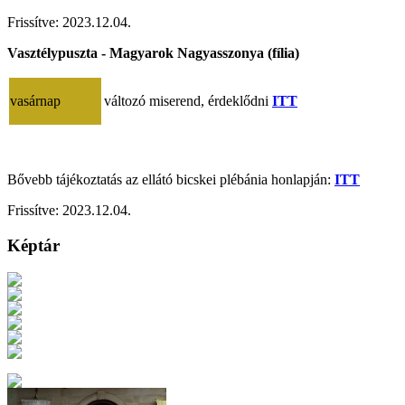
Frissítve:
2023.12.04.
Vasztélypuszta - Magyarok Nagyasszonya (fília)
vasárnap
változó miserend, érdeklődni
ITT
Bővebb tájékoztatás az ellátó bicskei plébánia honlapján:
ITT
Frissítve:
2023.12.04.
Képtár