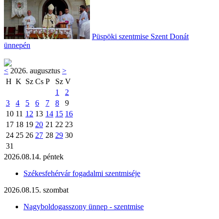
Püspöki szentmise Szent Donát
ünnepén
<
2026. augusztus
>
H
K
Sz
Cs
P
Sz
V
1
2
3
4
5
6
7
8
9
10
11
12
13
14
15
16
17
18
19
20
21
22
23
24
25
26
27
28
29
30
31
2026.08.14. péntek
Székesfehérvár fogadalmi szentmiséje
2026.08.15. szombat
Nagyboldogasszony ünnep - szentmise