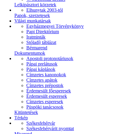
Lelkipásztori körzetek
Elhunytak 2003-tól
Papok, szerzetesek
Világi munkatársak
Egyházmegyei Törvénykönyv
Papi Direktórium
Iratminták
Stóladíj táblázat
Bérmarend
Dokumentumok
Apostoli protonotáriusok
Pápai prelátusok
Pápai káplánok
Címzetes kanonokok
Címzetes apátok
Címzetes prépostok
Érdemesült főesperesek
Érdemesült esperesek
Címzetes esperesek
Püspöki tanácsosok
Kitüntetések
Térkép
Székesfehérvár
Székesfehérvárit nyomtat
Miserend