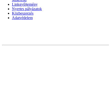
Linkgyűjtemény
Nyertes pályázatok
Közbeszerzés
Adatvédelem