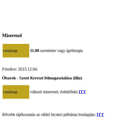
Miserend
vasárnap
11.00
szentmise vagy igeliturgia
Frissítve:
2023.12.04.
Óbarok - Szent Kereszt felmagasztalása (fília)
vasárnap
változó miserend, érdeklődni
ITT
Bővebb tájékoztatás az ellátó bicskei plébánia honlapján:
ITT