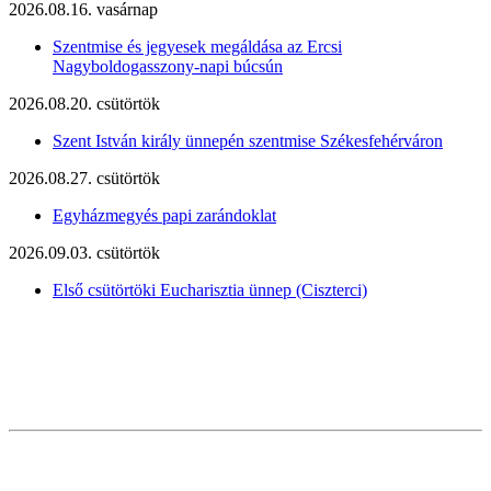
2026.08.16. vasárnap
Szentmise és jegyesek megáldása az Ercsi
Nagyboldogasszony-napi búcsún
2026.08.20. csütörtök
Szent István király ünnepén szentmise Székesfehérváron
2026.08.27. csütörtök
Egyházmegyés papi zarándoklat
2026.09.03. csütörtök
Első csütörtöki Eucharisztia ünnep (Ciszterci)