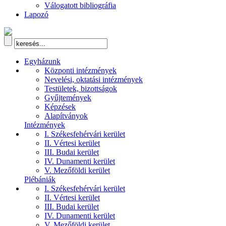
Válogatott bibliográfia
Lapozó
Egyházunk
Központi intézmények
Nevelési, oktatási intézmények
Testületek, bizottságok
Gyűjtemények
Képzések
Alapítványok
Intézmények
I. Székesfehérvári kerület
II. Vértesi kerület
III. Budai kerület
IV. Dunamenti kerület
V. Mezőföldi kerület
Plébániák
I. Székesfehérvári kerület
II. Vértesi kerület
III. Budai kerület
IV. Dunamenti kerület
V. Mezőföldi kerület