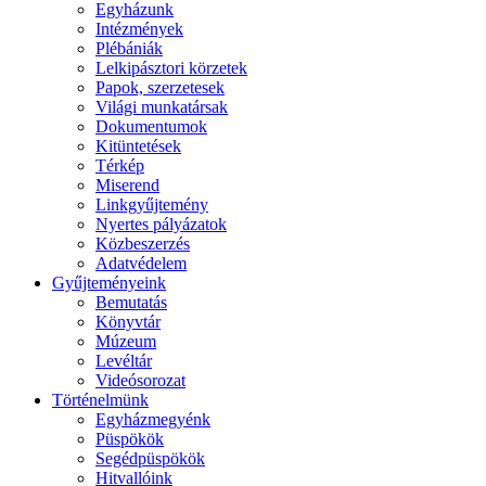
Egyházunk
Intézmények
Plébániák
Lelkipásztori körzetek
Papok, szerzetesek
Világi munkatársak
Dokumentumok
Kitüntetések
Térkép
Miserend
Linkgyűjtemény
Nyertes pályázatok
Közbeszerzés
Adatvédelem
Gyűjteményeink
Bemutatás
Könyvtár
Múzeum
Levéltár
Videósorozat
Történelmünk
Egyházmegyénk
Püspökök
Segédpüspökök
Hitvallóink