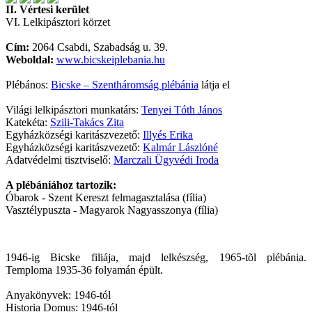
II. Vértesi kerület
VI. Lelkipásztori körzet
Cím:
2064 Csabdi, Szabadság u. 39.
Weboldal:
www.bicskeiplebania.hu
Plébános:
Bicske – Szentháromság plébánia
látja el
Világi lelkipásztori munkatárs:
Tenyei Tóth János
Katekéta:
Szili-Takács Zita
Egyházközségi karitászvezető:
Illyés Erika
Egyházközségi karitászvezető:
Kalmár Lászlóné
Adatvédelmi tisztviselő:
Marczali Ügyvédi Iroda
A plébániához tartozik:
Óbarok - Szent Kereszt felmagasztalása (fília)
Vasztélypuszta - Magyarok Nagyasszonya (fília)
1946-ig Bicske filiája, majd lelkészség, 1965-tõl plébánia.
Temploma 1935-36 folyamán épült.
Anyakönyvek: 1946-tól
Historia Domus: 1946-tól