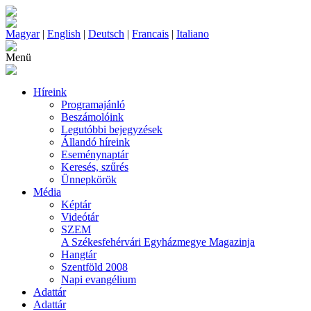
Magyar
|
English
|
Deutsch
|
Francais
|
Italiano
Menü
Híreink
Programajánló
Beszámolóink
Legutóbbi bejegyzések
Állandó híreink
Eseménynaptár
Keresés, szűrés
Ünnepkörök
Média
Képtár
Videótár
SZEM
A Székesfehérvári Egyházmegye Magazinja
Hangtár
Szentföld 2008
Napi evangélium
Adattár
Adattár