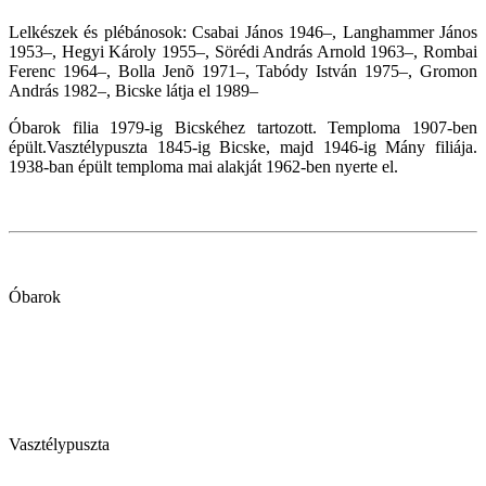
Lelkészek és plébánosok: Csabai János 1946–, Langhammer János
1953–, Hegyi Károly 1955–, Sörédi András Arnold 1963–, Rombai
Ferenc 1964–, Bolla Jenõ 1971–, Tabódy István 1975–, Gromon
András 1982–, Bicske látja el 1989–
Óbarok filia 1979-ig Bicskéhez tartozott. Temploma 1907-ben
épült.Vasztélypuszta 1845-ig Bicske, majd 1946-ig Mány filiája.
1938-ban épült temploma mai alakját 1962-ben nyerte el.
Óbarok
Vasztélypuszta