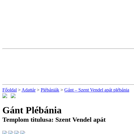
Főoldal
>
Adattár
>
Plébániák
>
Gánt – Szent Vendel apát plébánia
Gánt Plébánia
Templom titulusa: Szent Vendel apát