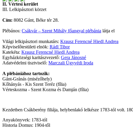
II. Vértesi kerület
III. Lelkipásztori körzet
Cím:
8082 Gánt, Béke tér 28.
Plébános:
Csákvár – Szent Mihály főangyal plébánia
látja el
Világi lelkipásztori munkatárs:
Krausz Ferencné Hiedl Andrea
Képviselőtestületi elnök:
Rádl Tibor
Katekéta:
Krausz Ferencné Hiedl Andrea
Egyházközségi karitászvezető:
Gera Jánosné
Adatvédelmi tisztviselő:
Marczali Ügyvédi Iroda
A plébániához tartozik:
Gánt-Gránás (misézőhely)
Kőhányás - Kis Szent Teréz (fília)
Vérteskozma - Szent Kozma és Damján (fília)
Kezdetben Csákberény filiája, helybenlakó lelkésze 1783-tól volt. 180
Anyakönyvek: 1783-tól
Historia Domus: 1904-től