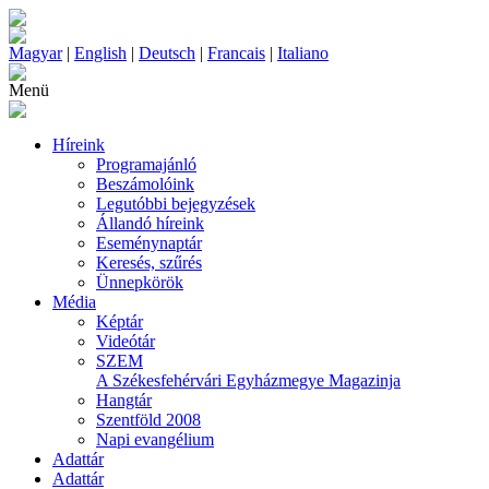
Magyar
|
English
|
Deutsch
|
Francais
|
Italiano
Menü
Híreink
Programajánló
Beszámolóink
Legutóbbi bejegyzések
Állandó híreink
Eseménynaptár
Keresés, szűrés
Ünnepkörök
Média
Képtár
Videótár
SZEM
A Székesfehérvári Egyházmegye Magazinja
Hangtár
Szentföld 2008
Napi evangélium
Adattár
Adattár