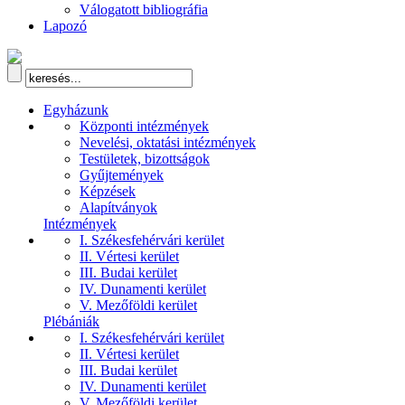
Válogatott bibliográfia
Lapozó
Egyházunk
Központi intézmények
Nevelési, oktatási intézmények
Testületek, bizottságok
Gyűjtemények
Képzések
Alapítványok
Intézmények
I. Székesfehérvári kerület
II. Vértesi kerület
III. Budai kerület
IV. Dunamenti kerület
V. Mezőföldi kerület
Plébániák
I. Székesfehérvári kerület
II. Vértesi kerület
III. Budai kerület
IV. Dunamenti kerület
V. Mezőföldi kerület