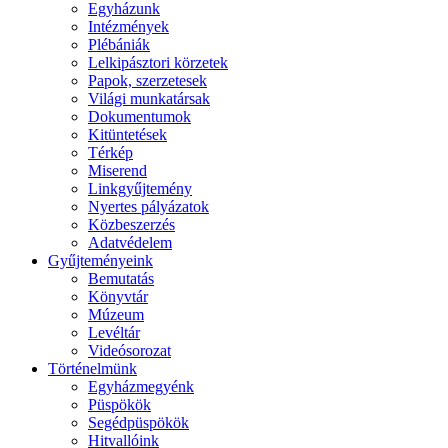
Egyházunk
Intézmények
Plébániák
Lelkipásztori körzetek
Papok, szerzetesek
Világi munkatársak
Dokumentumok
Kitüntetések
Térkép
Miserend
Linkgyűjtemény
Nyertes pályázatok
Közbeszerzés
Adatvédelem
Gyűjteményeink
Bemutatás
Könyvtár
Múzeum
Levéltár
Videósorozat
Történelmünk
Egyházmegyénk
Püspökök
Segédpüspökök
Hitvallóink