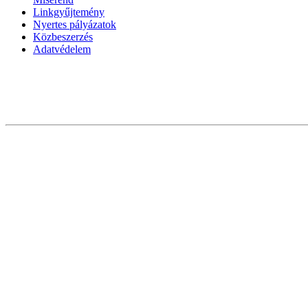
Linkgyűjtemény
Nyertes pályázatok
Közbeszerzés
Adatvédelem