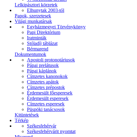
Lelkipásztori körzetek
Elhunytak 2003-tól
Papok, szerzetesek
Világi munkatársak
Egyházmegyei Törvénykönyv
Papi Direktórium
Iratminták
Stóladíj táblázat
Bérmarend
Dokumentumok
Apostoli protonotáriusok
Pápai prelátusok
Pápai káplánok
Címzetes kanonokok
Címzetes apátok
Címzetes prépostok
Érdemesült főesperesek
Érdemesült esperesek
Címzetes esperesek
Püspöki tanácsosok
Kitüntetések
Térkép
Székesfehérvár
Székesfehérvárit nyomtat
Miserend