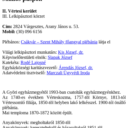
II. Vértesi kerület
III. Lelkipásztori körzet
Cím:
2824 Várgesztes, Arany János u. 53.
Mobil:
(30) 096 6156
Plébános:
Csákvár – Szent Mihály főangyal plébánia
látja el
Világi lelkipásztori munkatárs:
Kis József, dr.
Képviselőtestületi elnök:
Slapak József
Katekéta:
Rodé Lajosné
Egyházközségi karitászvezető:
Árendás József, dr.
Adatvédelmi tisztviselő:
Marczali Ügyvédi Iroda
A Gyõri egyházmegyétõl 1993-ban csatolták egyházmegyénkhez.
Az 1740-es években Vérteskozma, 1757-tõl Környe, 1813-tól
Vértessomló filiája, 1850-tõl helyben lakó lelkésszel. 1900-tól önálló
plébánia.
Mai temploma 1870-1872 között épült.
Anyakönyvek: megholtakról 1850-tõl
Anyakönyvek: kereszteltekrõl és házasultakról 1851-tõl