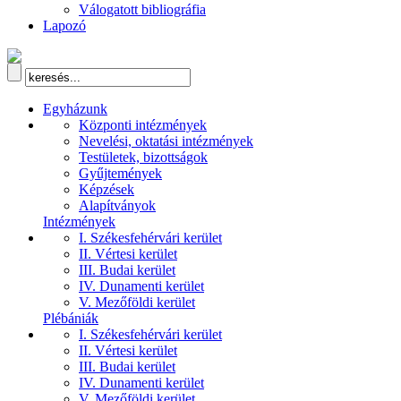
Válogatott bibliográfia
Lapozó
Egyházunk
Központi intézmények
Nevelési, oktatási intézmények
Testületek, bizottságok
Gyűjtemények
Képzések
Alapítványok
Intézmények
I. Székesfehérvári kerület
II. Vértesi kerület
III. Budai kerület
IV. Dunamenti kerület
V. Mezőföldi kerület
Plébániák
I. Székesfehérvári kerület
II. Vértesi kerület
III. Budai kerület
IV. Dunamenti kerület
V. Mezőföldi kerület