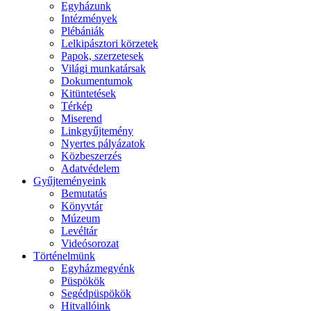
Egyházunk
Intézmények
Plébániák
Lelkipásztori körzetek
Papok, szerzetesek
Világi munkatársak
Dokumentumok
Kitüntetések
Térkép
Miserend
Linkgyűjtemény
Nyertes pályázatok
Közbeszerzés
Adatvédelem
Gyűjteményeink
Bemutatás
Könyvtár
Múzeum
Levéltár
Videósorozat
Történelmünk
Egyházmegyénk
Püspökök
Segédpüspökök
Hitvallóink