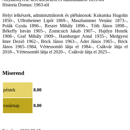
Historia Domus: 1963-tól
Helyi lelkészek, adminisztrátorok és plébánosok: Kukutska Hugolin
1850–, Uffenheimer Lipót 1869–, Maszhammer Venánc 1873–,
Polák Gyula 1896–, Reszer Mihály 1896–, Tóth János 1898–,
Békeffy István 1905–, Zomicsich Jakab 1907–, Hajdyn Henrik
1908–, Graf Mihály 1909–, Hamburger Antal 1935–, Medgyesi
Imre Dezsõ 1962–, Böck János 1963–, Áder János 1965–, Böck
János 1965–1984, Vértessomló látja el 1984–, Csákvár látja el
2018–, Vértessomló látja el 2020–,
Csákvár látja el 2025–
.
Miserend
péntek
8.00
vasárnap
8.00