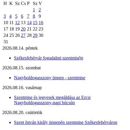
H
K
Sz
Cs
P
Sz
V
1
2
3
4
5
6
7
8
9
10
11
12
13
14
15
16
17
18
19
20
21
22
23
24
25
26
27
28
29
30
31
2026.08.14. péntek
Székesfehérvár fogadalmi szentmiséje
2026.08.15. szombat
Nagyboldogasszony ünnep - szentmise
2026.08.16. vasárnap
Szentmise és jegyesek megáldása az Ercsi
Nagyboldogasszony-napi búcsún
2026.08.20. csütörtök
Szent István király ünnepén szentmise Székesfehérváron