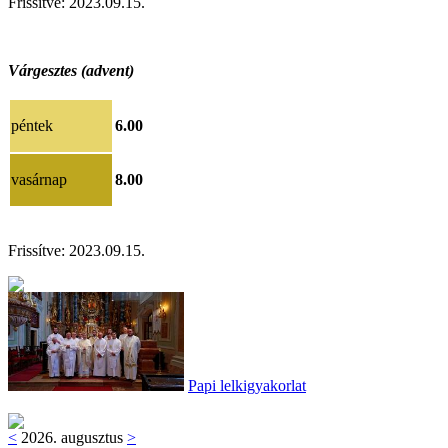
Frissítve: 202
3.09.15.
Várgesztes (advent)
péntek
6.00
vasárnap
8.00
Frissítve: 202
3.09.15.
Papi lelkigyakorlat
<
2026. augusztus
>