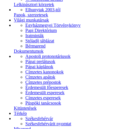
Lelkipásztori körzetek
Elhunytak 2003-tól
Papok, szerzetesek
Világi munkatársak
Egyházmegyei Törvénykönyv
Papi Direktórium
Iratminták
Stóladíj táblázat
Bérmarend
Dokumentumok
Apostoli protonotáriusok
Pápai prelátusok
Pápai káplánok
Címzetes kanonokok
Címzetes apátok
Címzetes prépostok
Érdemesült főesperesek
Érdemesült esperesek
Címzetes esperesek
Püspöki tanácsosok
Kitüntetések
Térkép
Székesfehérvár
Székesfehérvárit nyomtat
Miserend