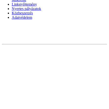
Linkgyűjtemény
Nyertes pályázatok
Közbeszerzés
Adatvédelem