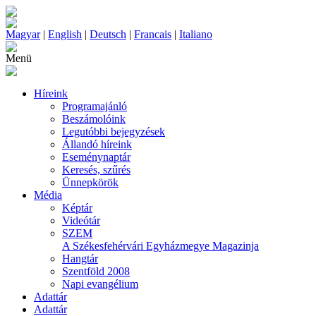
Magyar
|
English
|
Deutsch
|
Francais
|
Italiano
Menü
Híreink
Programajánló
Beszámolóink
Legutóbbi bejegyzések
Állandó híreink
Eseménynaptár
Keresés, szűrés
Ünnepkörök
Média
Képtár
Videótár
SZEM
A Székesfehérvári Egyházmegye Magazinja
Hangtár
Szentföld 2008
Napi evangélium
Adattár
Adattár