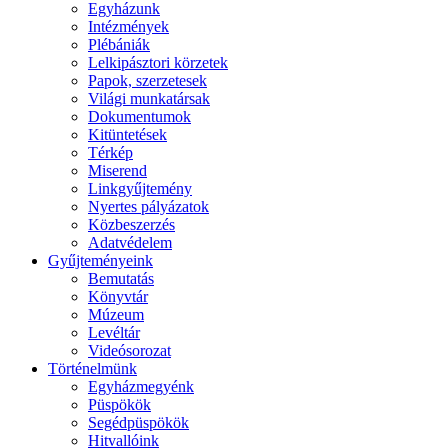
Egyházunk
Intézmények
Plébániák
Lelkipásztori körzetek
Papok, szerzetesek
Világi munkatársak
Dokumentumok
Kitüntetések
Térkép
Miserend
Linkgyűjtemény
Nyertes pályázatok
Közbeszerzés
Adatvédelem
Gyűjteményeink
Bemutatás
Könyvtár
Múzeum
Levéltár
Videósorozat
Történelmünk
Egyházmegyénk
Püspökök
Segédpüspökök
Hitvallóink