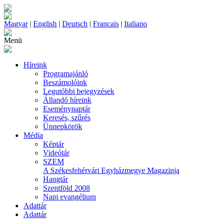
Magyar
|
English
|
Deutsch
|
Francais
|
Italiano
Menü
Híreink
Programajánló
Beszámolóink
Legutóbbi bejegyzések
Állandó híreink
Eseménynaptár
Keresés, szűrés
Ünnepkörök
Média
Képtár
Videótár
SZEM
A Székesfehérvári Egyházmegye Magazinja
Hangtár
Szentföld 2008
Napi evangélium
Adattár
Adattár