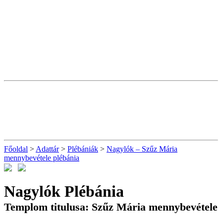
Főoldal
>
Adattár
>
Plébániák
>
Nagylók – Szűz Mária
mennybevétele plébánia
Nagylók Plébánia
Templom titulusa: Szűz Mária mennybevétele