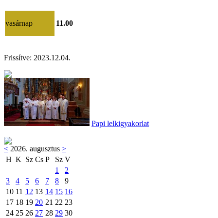
vasárnap
11.00
Frissítve:
2023.12.04.
Papi lelkigyakorlat
<
2026. augusztus
>
H
K
Sz
Cs
P
Sz
V
1
2
3
4
5
6
7
8
9
10
11
12
13
14
15
16
17
18
19
20
21
22
23
24
25
26
27
28
29
30