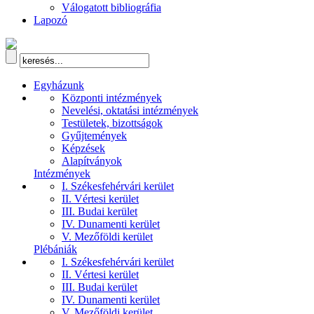
Válogatott bibliográfia
Lapozó
Egyházunk
Központi intézmények
Nevelési, oktatási intézmények
Testületek, bizottságok
Gyűjtemények
Képzések
Alapítványok
Intézmények
I. Székesfehérvári kerület
II. Vértesi kerület
III. Budai kerület
IV. Dunamenti kerület
V. Mezőföldi kerület
Plébániák
I. Székesfehérvári kerület
II. Vértesi kerület
III. Budai kerület
IV. Dunamenti kerület
V. Mezőföldi kerület