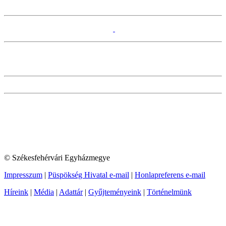
© Székesfehérvári Egyházmegye
Impresszum
|
Püspökség Hivatal e-mail
|
Honlapreferens e-mail
Híreink
|
Média
|
Adattár
|
Gyűjteményeink
|
Történelmünk