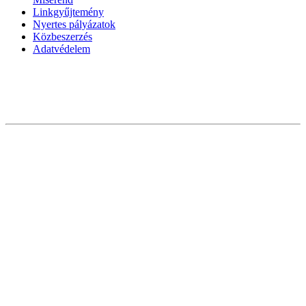
Linkgyűjtemény
Nyertes pályázatok
Közbeszerzés
Adatvédelem