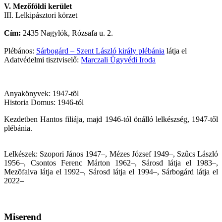
V. Mezőföldi kerület
III. Lelkipásztori körzet
Cím:
2435 Nagylók, Rózsafa u. 2.
Plébános:
Sárbogárd – Szent László király plébánia
látja el
Adatvédelmi tisztviselő:
Marczali Ügyvédi Iroda
Anyakönyvek: 1947-tõl
Historia Domus: 1946-tól
Kezdetben Hantos filiája, majd 1946-tól önálló lelkészség, 1947-től
plébánia.
Lelkészek: Szopori János 1947–, Mézes József 1949–, Szûcs László
1956–, Csontos Ferenc Márton 1962–, Sárosd látja el 1983–,
Mezõfalva látja el 1992–, Sárosd látja el 1994–,
Sárbogárd látja el
2022–
Miserend