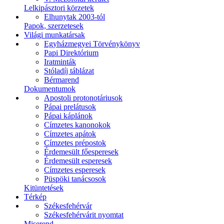
Lelkipásztori körzetek
Elhunytak 2003-tól
Papok, szerzetesek
Világi munkatársak
Egyházmegyei Törvénykönyv
Papi Direktórium
Iratminták
Stóladíj táblázat
Bérmarend
Dokumentumok
Apostoli protonotáriusok
Pápai prelátusok
Pápai káplánok
Címzetes kanonokok
Címzetes apátok
Címzetes prépostok
Érdemesült főesperesek
Érdemesült esperesek
Címzetes esperesek
Püspöki tanácsosok
Kitüntetések
Térkép
Székesfehérvár
Székesfehérvárit nyomtat
Miserend