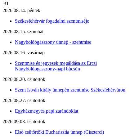
31
2026.08.14. péntek
Székesfehérvár fogadalmi szentmiséje
2026.08.15. szombat
Nagyboldogasszony ünnep - szentmise
2026.08.16. vasárnap
Szentmise és jegyesek megáldása az Ercsi
Nagyboldogasszony-napi búcsún
2026.08.20. csütörtök
Szent István király ünnepén szentmise Székesfehérváron
2026.08.27. csütörtök
Egyházmegyés papi zarándoklat
2026.09.03. csütörtök
Első csütörtöki Eucharisztia ünnep (Ciszterci)