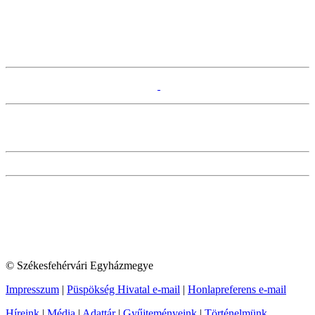
© Székesfehérvári Egyházmegye
Impresszum
|
Püspökség Hivatal e-mail
|
Honlapreferens e-mail
Híreink
|
Média
|
Adattár
|
Gyűjteményeink
|
Történelmünk