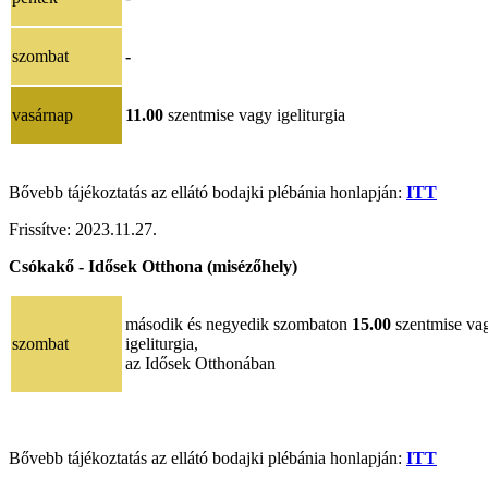
szombat
-
vasárnap
11.00
szentmise vagy igeliturgia
Bővebb tájékoztatás az ellátó bodajki plébánia honlapján:
ITT
Frissítve:
2023.11.27.
Csókakő - Idősek Otthona (misézőhely)
második és negyedik szombaton
15.00
szentmise va
szombat
igeliturgia,
az Idősek Otthonában
Bővebb tájékoztatás az ellátó bodajki plébánia honlapján:
ITT