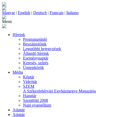
Magyar
|
English
|
Deutsch
|
Francais
|
Italiano
Menü
Híreink
Programajánló
Beszámolóink
Legutóbbi bejegyzések
Állandó híreink
Eseménynaptár
Keresés, szűrés
Ünnepkörök
Média
Képtár
Videótár
SZEM
A Székesfehérvári Egyházmegye Magazinja
Hangtár
Szentföld 2008
Napi evangélium
Adattár
Adattár