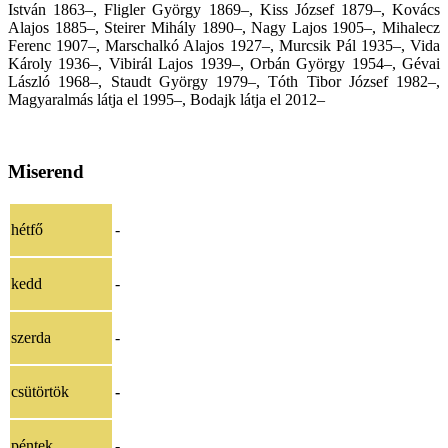
István 1863–, Fligler György 1869–, Kiss József 1879–, Kovács
Alajos 1885–, Steirer Mihály 1890–, Nagy Lajos 1905–, Mihalecz
Ferenc 1907–, Marschalkó Alajos 1927–, Murcsik Pál 1935–, Vida
Károly 1936–, Vibirál Lajos 1939–, Orbán György 1954–, Gévai
László 1968–, Staudt György 1979–, Tóth Tibor József 1982–,
Magyaralmás látja el 1995–, Bodajk látja el 2012–
Miserend
hétfő
-
kedd
-
szerda
-
csütörtök
-
péntek
-