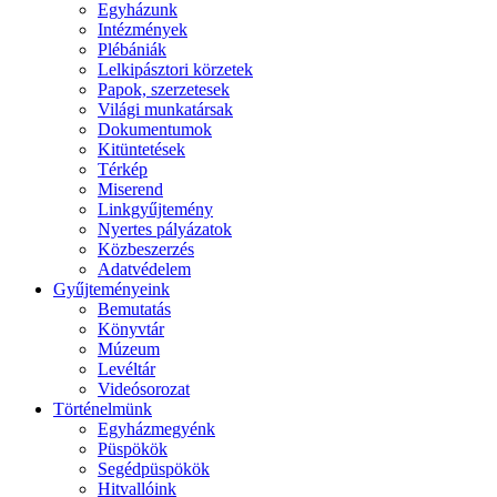
Egyházunk
Intézmények
Plébániák
Lelkipásztori körzetek
Papok, szerzetesek
Világi munkatársak
Dokumentumok
Kitüntetések
Térkép
Miserend
Linkgyűjtemény
Nyertes pályázatok
Közbeszerzés
Adatvédelem
Gyűjteményeink
Bemutatás
Könyvtár
Múzeum
Levéltár
Videósorozat
Történelmünk
Egyházmegyénk
Püspökök
Segédpüspökök
Hitvallóink