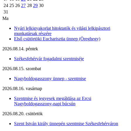
24
25
26
27
28
29
30
31
Ma
Nyári lelkigyakorlat hitoktatók és világi lelkipásztori
munkatársak részére
Első csütörtöki Eucharisztia ünnep (Öreghegy)
2026.08.14. péntek
Székesfehérvár fogadalmi szentmiséje
2026.08.15. szombat
Nagyboldogasszony ünnep - szentmise
2026.08.16. vasárnap
Szentmise és jegyesek megáldása az Ercsi
Nagyboldogasszony-napi búcsún
2026.08.20. csütörtök
Szent István király ünnepén szentmise Székesfehérváron