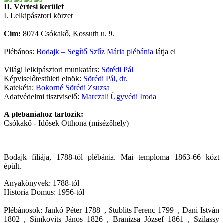
II. Vértesi kerület
I. Lelkipásztori körzet
Cím:
8074 Csókakő, Kossuth u. 9.
Plébános:
Bodajk – Segítő Szűz Mária plébánia
látja el
Világi lelkipásztori munkatárs:
Sörédi Pál
Képviselőtestületi elnök:
Sörédi Pál, dr.
Katekéta:
Bokorné Sörédi Zsuzsa
Adatvédelmi tisztviselő:
Marczali Ügyvédi Iroda
A plébániához tartozik:
Csókakő - Idősek Otthona (misézőhely)
Bodajk filiája, 1788-tól plébánia. Mai temploma 1863-66 közt
épült.
Anyakönyvek: 1788-tól
Historia Domus: 1956-tól
Plébánosok: Jankó Péter 1788–, Stublits Ferenc 1799–, Dani István
1802–, Simkovits János 1826–, Branizsa József 1861–, Szilassy