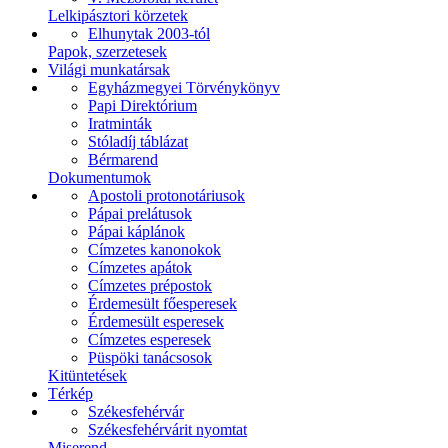
Lelkipásztori körzetek
Elhunytak 2003-tól
Papok, szerzetesek
Világi munkatársak
Egyházmegyei Törvénykönyv
Papi Direktórium
Iratminták
Stóladíj táblázat
Bérmarend
Dokumentumok
Apostoli protonotáriusok
Pápai prelátusok
Pápai káplánok
Címzetes kanonokok
Címzetes apátok
Címzetes prépostok
Érdemesült főesperesek
Érdemesült esperesek
Címzetes esperesek
Püspöki tanácsosok
Kitüntetések
Térkép
Székesfehérvár
Székesfehérvárit nyomtat
Miserend