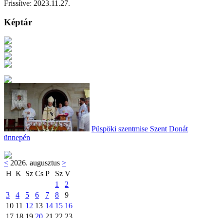
Frissítve:
2023.11.27.
Képtár
Püspöki szentmise Szent Donát
ünnepén
<
2026. augusztus
>
H
K
Sz
Cs
P
Sz
V
1
2
3
4
5
6
7
8
9
10
11
12
13
14
15
16
17
18
19
20
21
22
23