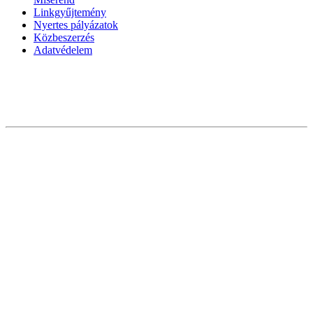
Linkgyűjtemény
Nyertes pályázatok
Közbeszerzés
Adatvédelem