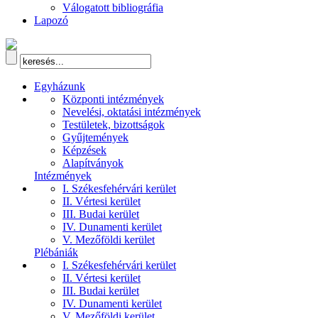
Válogatott bibliográfia
Lapozó
Egyházunk
Központi intézmények
Nevelési, oktatási intézmények
Testületek, bizottságok
Gyűjtemények
Képzések
Alapítványok
Intézmények
I. Székesfehérvári kerület
II. Vértesi kerület
III. Budai kerület
IV. Dunamenti kerület
V. Mezőföldi kerület
Plébániák
I. Székesfehérvári kerület
II. Vértesi kerület
III. Budai kerület
IV. Dunamenti kerület
V. Mezőföldi kerület