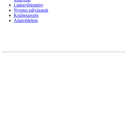
Linkgyűjtemény
Nyertes pályázatok
Közbeszerzés
Adatvédelem