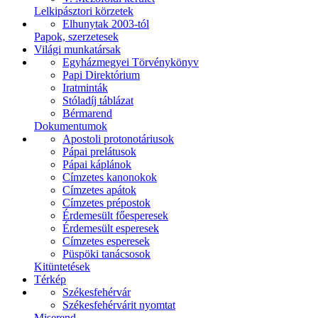
Lelkipásztori körzetek
Elhunytak 2003-tól
Papok, szerzetesek
Világi munkatársak
Egyházmegyei Törvénykönyv
Papi Direktórium
Iratminták
Stóladíj táblázat
Bérmarend
Dokumentumok
Apostoli protonotáriusok
Pápai prelátusok
Pápai káplánok
Címzetes kanonokok
Címzetes apátok
Címzetes prépostok
Érdemesült főesperesek
Érdemesült esperesek
Címzetes esperesek
Püspöki tanácsosok
Kitüntetések
Térkép
Székesfehérvár
Székesfehérvárit nyomtat
Miserend