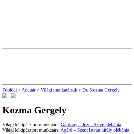
Főoldal
>
Adattár
>
Világi munkatársak
>
Dr. Kozma Gergely
Kozma Gergely
Világi lelkipásztori munkatárs:
Gárdony – Jézus Szíve plébánia
Világi lelkipásztori munkatárs:
Agárd – Szent István király plébánia