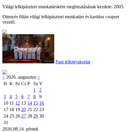
Világi lelkipásztori munkatársként megbizatásának kezdete: 2005.
Dinnyés filián világi lelkipásztori munkatárs és karitász csoport
vezető.
Papi lelkigyakorlat
<
2026. augusztus
>
H
K
Sz
Cs
P
Sz
V
1
2
3
4
5
6
7
8
9
10
11
12
13
14
15
16
17
18
19
20
21
22
23
24
25
26
27
28
29
30
31
2026.08.14. péntek