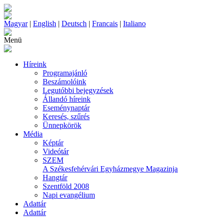
Magyar
|
English
|
Deutsch
|
Francais
|
Italiano
Menü
Híreink
Programajánló
Beszámolóink
Legutóbbi bejegyzések
Állandó híreink
Eseménynaptár
Keresés, szűrés
Ünnepkörök
Média
Képtár
Videótár
SZEM
A Székesfehérvári Egyházmegye Magazinja
Hangtár
Szentföld 2008
Napi evangélium
Adattár
Adattár