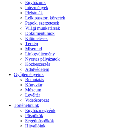
Egyházunk
Intézmények
Plébániák
Lelkipásztori körzetek
Papok, szerzetesek
Világi munkatársak
Dokumentumok
Kitüntetések
Térkép
Miserend
Linkgyűjtemény
Nyertes pályázatok
Közbeszerzés
Adatvédelem
Gyűjteményeink
Bemutatás
Könyvtár
Múzeum
Levéltár
Videósorozat
Történelmünk
Egyházmegyénk
Püspökök
Segédpüspökök
Hitvallóink