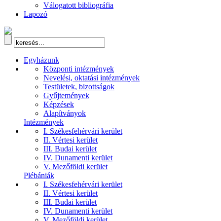
Válogatott bibliográfia
Lapozó
Egyházunk
Központi intézmények
Nevelési, oktatási intézmények
Testületek, bizottságok
Gyűjtemények
Képzések
Alapítványok
Intézmények
I. Székesfehérvári kerület
II. Vértesi kerület
III. Budai kerület
IV. Dunamenti kerület
V. Mezőföldi kerület
Plébániák
I. Székesfehérvári kerület
II. Vértesi kerület
III. Budai kerület
IV. Dunamenti kerület
V. Mezőföldi kerület