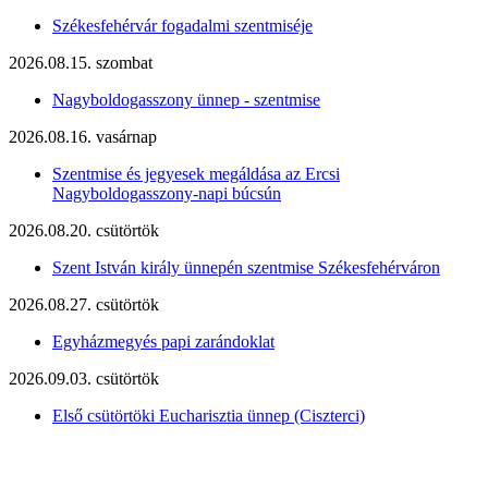
Székesfehérvár fogadalmi szentmiséje
2026.08.15. szombat
Nagyboldogasszony ünnep - szentmise
2026.08.16. vasárnap
Szentmise és jegyesek megáldása az Ercsi
Nagyboldogasszony-napi búcsún
2026.08.20. csütörtök
Szent István király ünnepén szentmise Székesfehérváron
2026.08.27. csütörtök
Egyházmegyés papi zarándoklat
2026.09.03. csütörtök
Első csütörtöki Eucharisztia ünnep (Ciszterci)