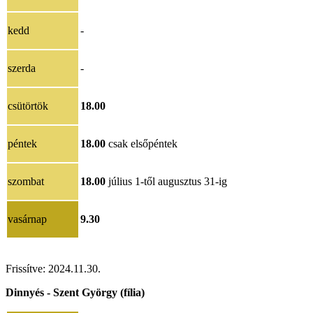
kedd
-
szerda
-
csütörtök
18.00
péntek
18.00
csak elsőpéntek
szombat
18.00
július 1-től augusztus 31-ig
vasárnap
9.30
Frissítve: 2024.11.30.
Dinnyés - Szent György (fília)