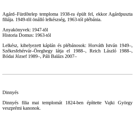
Agárd–Fürdõtelep temploma 1938-ra épült fel, ekkor Agárdpuszta
filiája. 1949-tõl önálló lelkészség, 1963-tól plébánia.
Anyakönyvek: 1947-tõl
Historia Domus: 1963-tól
Lelkész, kihelyezett káplán és plébánosok: Horváth István 1949–,
Székesfehérvár–Öreghegy látja el 1988–, Reich László 1988–,
Bódai József 1989–, Páli Balázs 2007–
Dinnyés
Dinnyés filia mai templomát 1824-ben építtette Vajki György
veszprémi kanonok.