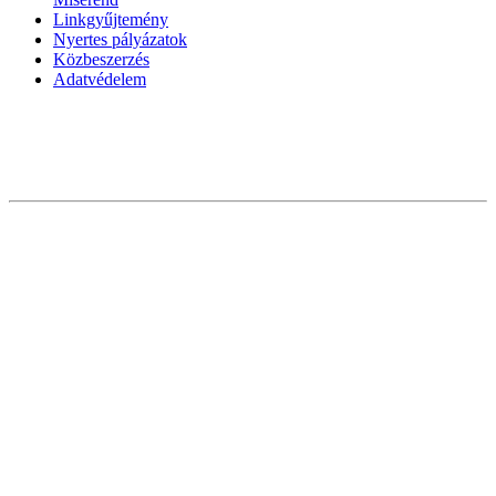
Linkgyűjtemény
Nyertes pályázatok
Közbeszerzés
Adatvédelem