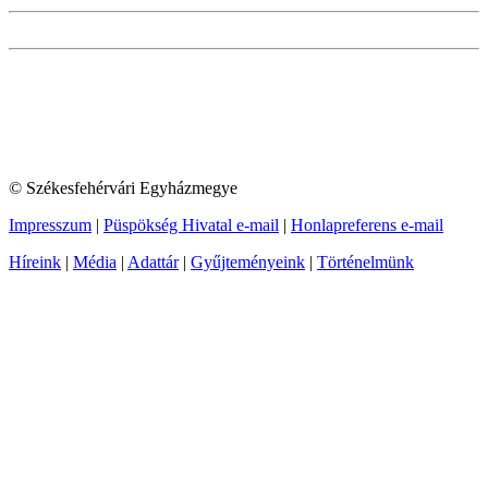
© Székesfehérvári Egyházmegye
Impresszum
|
Püspökség Hivatal e-mail
|
Honlapreferens e-mail
Híreink
|
Média
|
Adattár
|
Gyűjteményeink
|
Történelmünk