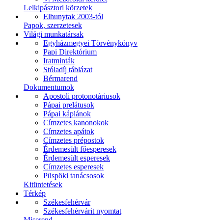
Lelkipásztori körzetek
Elhunytak 2003-tól
Papok, szerzetesek
Világi munkatársak
Egyházmegyei Törvénykönyv
Papi Direktórium
Iratminták
Stóladíj táblázat
Bérmarend
Dokumentumok
Apostoli protonotáriusok
Pápai prelátusok
Pápai káplánok
Címzetes kanonokok
Címzetes apátok
Címzetes prépostok
Érdemesült főesperesek
Érdemesült esperesek
Címzetes esperesek
Püspöki tanácsosok
Kitüntetések
Térkép
Székesfehérvár
Székesfehérvárit nyomtat
Miserend