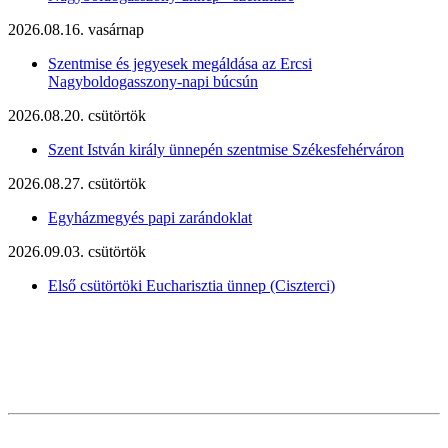
2026.08.16. vasárnap
Szentmise és jegyesek megáldása az Ercsi
Nagyboldogasszony-napi búcsún
2026.08.20. csütörtök
Szent István király ünnepén szentmise Székesfehérváron
2026.08.27. csütörtök
Egyházmegyés papi zarándoklat
2026.09.03. csütörtök
Első csütörtöki Eucharisztia ünnep (Ciszterci)