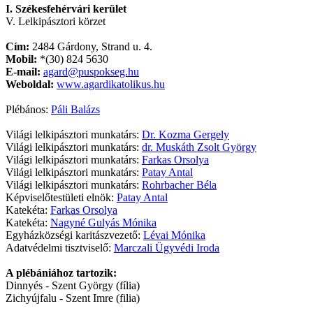
I. Székesfehérvári kerület
V. Lelkipásztori körzet
Cím:
2484 Gárdony, Strand u. 4.
Mobil:
*(30) 824 5630
E-mail:
agard@puspokseg.hu
Weboldal:
www.agardikatolikus.hu
Plébános:
Páli Balázs
Világi lelkipásztori munkatárs:
Dr. Kozma Gergely
Világi lelkipásztori munkatárs:
dr. Muskáth Zsolt György
Világi lelkipásztori munkatárs:
Farkas Orsolya
Világi lelkipásztori munkatárs:
Patay Antal
Világi lelkipásztori munkatárs:
Rohrbacher Béla
Képviselőtestületi elnök:
Patay Antal
Katekéta:
Farkas Orsolya
Katekéta:
Nagyné Gulyás Mónika
Egyházközségi karitászvezető:
Lévai Mónika
Adatvédelmi tisztviselő:
Marczali Ügyvédi Iroda
A plébániához tartozik:
Dinnyés - Szent György (fília)
Zichyújfalu - Szent Imre (filia)