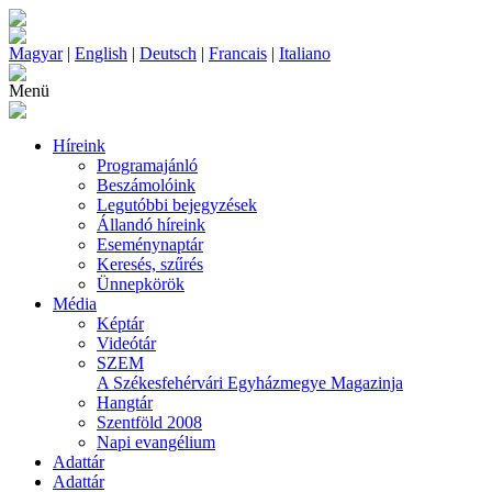
Magyar
|
English
|
Deutsch
|
Francais
|
Italiano
Menü
Híreink
Programajánló
Beszámolóink
Legutóbbi bejegyzések
Állandó híreink
Eseménynaptár
Keresés, szűrés
Ünnepkörök
Média
Képtár
Videótár
SZEM
A Székesfehérvári Egyházmegye Magazinja
Hangtár
Szentföld 2008
Napi evangélium
Adattár
Adattár