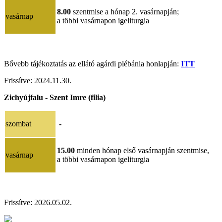
8.00
szentmise a hónap 2. vasárnapján;
vasárnap
a többi vasárnapon igeliturgia
Bővebb tájékoztatás az ellátó agárdi plébánia honlapján:
ITT
Frissítve:
2024.11.30
.
Zichyújfalu - Szent Imre (filia)
szombat
-
15.00
minden hónap első vasárnapján szentmise,
vasárnap
a többi vasárnapon igeliturgia
Frissítve: 2026.05.02.