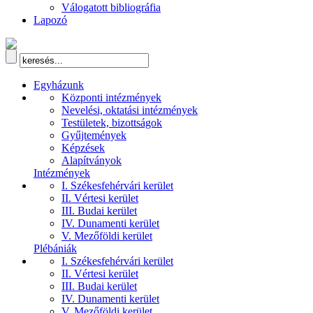
Válogatott bibliográfia
Lapozó
Egyházunk
Központi intézmények
Nevelési, oktatási intézmények
Testületek, bizottságok
Gyűjtemények
Képzések
Alapítványok
Intézmények
I. Székesfehérvári kerület
II. Vértesi kerület
III. Budai kerület
IV. Dunamenti kerület
V. Mezőföldi kerület
Plébániák
I. Székesfehérvári kerület
II. Vértesi kerület
III. Budai kerület
IV. Dunamenti kerület
V. Mezőföldi kerület