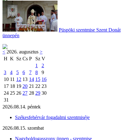
Püspöki szentmise Szent Donát
ünnepén
<
2026. augusztus
>
H
K
Sz
Cs
P
Sz
V
1
2
3
4
5
6
7
8
9
10
11
12
13
14
15
16
17
18
19
20
21
22
23
24
25
26
27
28
29
30
31
2026.08.14. péntek
Székesfehérvár fogadalmi szentmiséje
2026.08.15. szombat
Nagyboldogasszony ünnep - szentmise