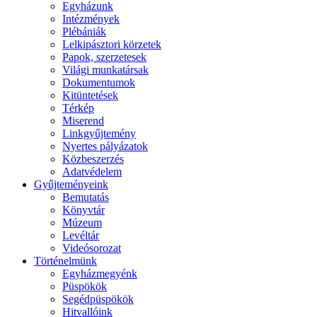
Egyházunk
Intézmények
Plébániák
Lelkipásztori körzetek
Papok, szerzetesek
Világi munkatársak
Dokumentumok
Kitüntetések
Térkép
Miserend
Linkgyűjtemény
Nyertes pályázatok
Közbeszerzés
Adatvédelem
Gyűjteményeink
Bemutatás
Könyvtár
Múzeum
Levéltár
Videósorozat
Történelmünk
Egyházmegyénk
Püspökök
Segédpüspökök
Hitvallóink