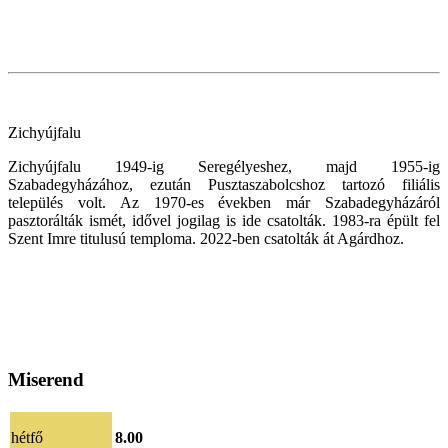
Zichyújfalu
Zichyújfalu 1949-ig Seregélyeshez, majd 1955-ig
Szabadegyházához, ezután Pusztaszabolcshoz tartozó filiális
település volt. Az 1970-es években már Szabadegyházáról
pasztorálták ismét, idővel jogilag is ide csatolták. 1983-ra épült fel
Szent Imre titulusú temploma. 2022-ben csatolták át Agárdhoz.
Miserend
hétfő
8.00