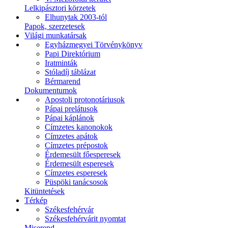
Lelkipásztori körzetek
Elhunytak 2003-tól
Papok, szerzetesek
Világi munkatársak
Egyházmegyei Törvénykönyv
Papi Direktórium
Iratminták
Stóladíj táblázat
Bérmarend
Dokumentumok
Apostoli protonotáriusok
Pápai prelátusok
Pápai káplánok
Címzetes kanonokok
Címzetes apátok
Címzetes prépostok
Érdemesült főesperesek
Érdemesült esperesek
Címzetes esperesek
Püspöki tanácsosok
Kitüntetések
Térkép
Székesfehérvár
Székesfehérvárit nyomtat
Miserend