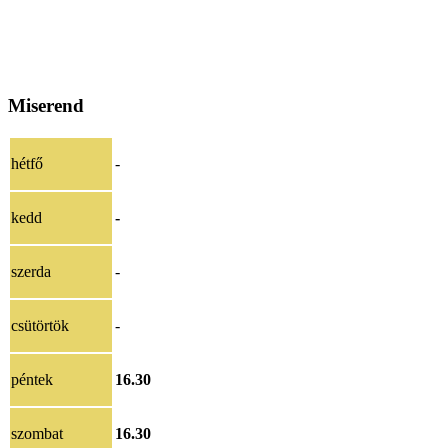
Miserend
hétfő
-
kedd
-
szerda
-
csütörtök
-
péntek
16.30
szombat
16.30