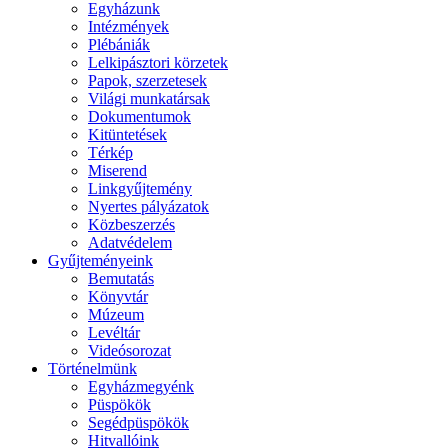
Egyházunk
Intézmények
Plébániák
Lelkipásztori körzetek
Papok, szerzetesek
Világi munkatársak
Dokumentumok
Kitüntetések
Térkép
Miserend
Linkgyűjtemény
Nyertes pályázatok
Közbeszerzés
Adatvédelem
Gyűjteményeink
Bemutatás
Könyvtár
Múzeum
Levéltár
Videósorozat
Történelmünk
Egyházmegyénk
Püspökök
Segédpüspökök
Hitvallóink