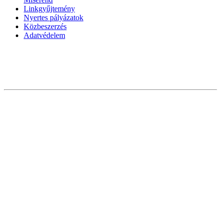
Linkgyűjtemény
Nyertes pályázatok
Közbeszerzés
Adatvédelem