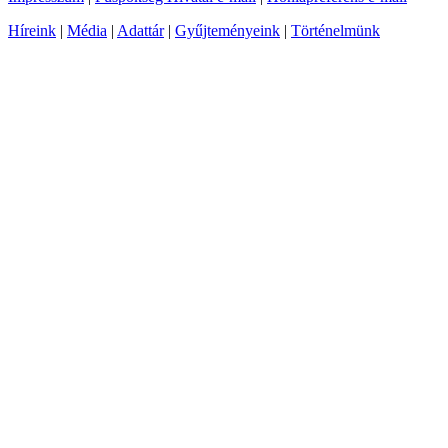
Híreink
|
Média
|
Adattár
|
Gyűjteményeink
|
Történelmünk