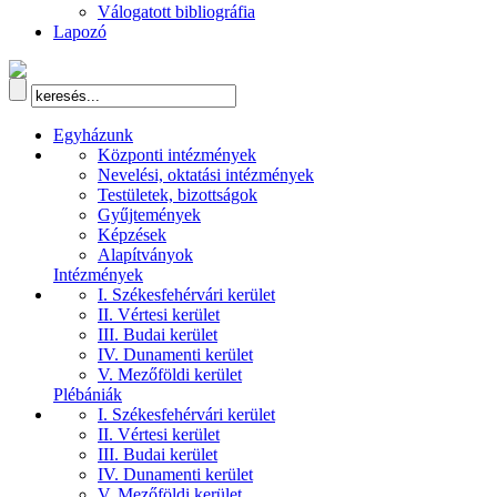
Válogatott bibliográfia
Lapozó
Egyházunk
Központi intézmények
Nevelési, oktatási intézmények
Testületek, bizottságok
Gyűjtemények
Képzések
Alapítványok
Intézmények
I. Székesfehérvári kerület
II. Vértesi kerület
III. Budai kerület
IV. Dunamenti kerület
V. Mezőföldi kerület
Plébániák
I. Székesfehérvári kerület
II. Vértesi kerület
III. Budai kerület
IV. Dunamenti kerület
V. Mezőföldi kerület