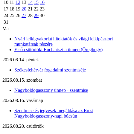
10
11
12
13
14
15
16
17
18
19
20
21
22
23
24
25
26
27
28
29
30
31
Ma
Nyári lelkigyakorlat hitoktatók és világi lelkipásztori
munkatársak részére
Első csütörtöki Eucharisztia ünnep (Öreghegy)
2026.08.14. péntek
Székesfehérvár fogadalmi szentmiséje
2026.08.15. szombat
Nagyboldogasszony ünnep - szentmise
2026.08.16. vasárnap
Szentmise és jegyesek megáldása az Ercsi
Nagyboldogasszony-napi búcsún
2026.08.20. csütörtök