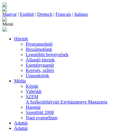
Magyar
|
English
|
Deutsch
|
Francais
|
Italiano
Menü
Híreink
Programajánló
Beszámolóink
Legutóbbi bejegyzések
Állandó híreink
Eseménynaptár
Keresés, szűrés
Ünnepkörök
Média
Képtár
Videótár
SZEM
A Székesfehérvári Egyházmegye Magazinja
Hangtár
Szentföld 2008
Napi evangélium
Adattár
Adattár