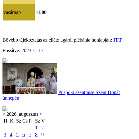
vasárnap
11.00
Bővebb tájékoztatás az ellátó agárdi plébánia honlapján:
ITT
Frissítve:
2023.11.17
.
Püspöki szentmise Szent Donát
ünnepén
<
2026. augusztus
>
H
K
Sz
Cs
P
Sz
V
1
2
3
4
5
6
7
8
9