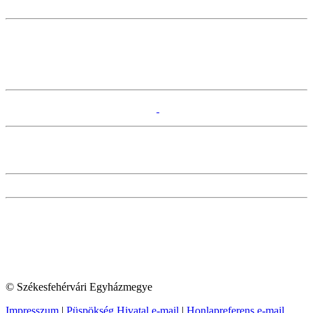
© Székesfehérvári Egyházmegye
Impresszum
|
Püspökség Hivatal e-mail
|
Honlapreferens e-mail