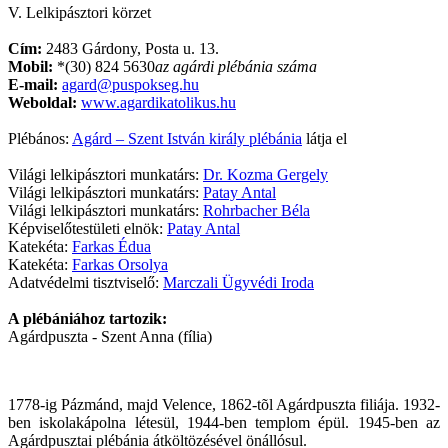
V. Lelkipásztori körzet
Cím:
2483 Gárdony, Posta u. 13.
Mobil:
*(30) 824 5630
az agárdi plébánia száma
E-mail:
agard@puspokseg.hu
Weboldal:
www.agardikatolikus.hu
Plébános:
Agárd – Szent István király plébánia
látja el
Világi lelkipásztori munkatárs:
Dr. Kozma Gergely
Világi lelkipásztori munkatárs:
Patay Antal
Világi lelkipásztori munkatárs:
Rohrbacher Béla
Képviselőtestületi elnök:
Patay Antal
Katekéta:
Farkas Édua
Katekéta:
Farkas Orsolya
Adatvédelmi tisztviselő:
Marczali Ügyvédi Iroda
A plébániához tartozik:
Agárdpuszta - Szent Anna (fília)
1778-ig Pázmánd, majd Velence, 1862-tõl Agárdpuszta filiája. 1932-
ben iskolakápolna létesül, 1944-ben templom épül. 1945-ben az
Agárdpusztai plébánia átköltözésével önállósul.