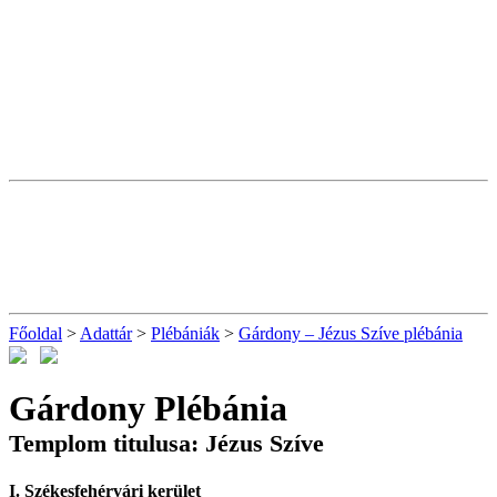
Főoldal
>
Adattár
>
Plébániák
>
Gárdony – Jézus Szíve plébánia
Gárdony Plébánia
Templom titulusa: Jézus Szíve
I. Székesfehérvári kerület