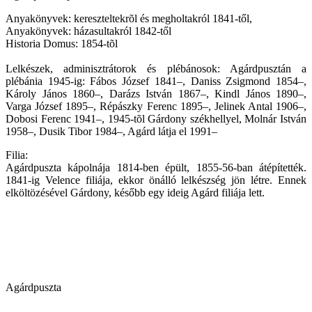
Anyakönyvek: kereszteltekrõl és megholtakról 1841-től,
Anyakönyvek: házasultakról 1842-től
Historia Domus: 1854-tõl
Lelkészek, adminisztrátorok és plébánosok: Agárdpusztán a
plébánia 1945-ig: Fábos József 1841–, Daniss Zsigmond 1854–,
Károly János 1860–, Darázs István 1867–, Kindl János 1890–,
Varga József 1895–, Répászky Ferenc 1895–, Jelinek Antal 1906–,
Dobosi Ferenc 1941–, 1945-tõl Gárdony székhellyel, Molnár István
1958–, Dusik Tibor 1984–, Agárd látja el 1991–
Filia:
Agárdpuszta kápolnája 1814-ben épült, 1855-56-ban átépítették.
1841-ig Velence filiája, ekkor önálló lelkészség jön létre. Ennek
elköltözésével Gárdony, később egy ideig Agárd filiája lett.
Agárdpuszta