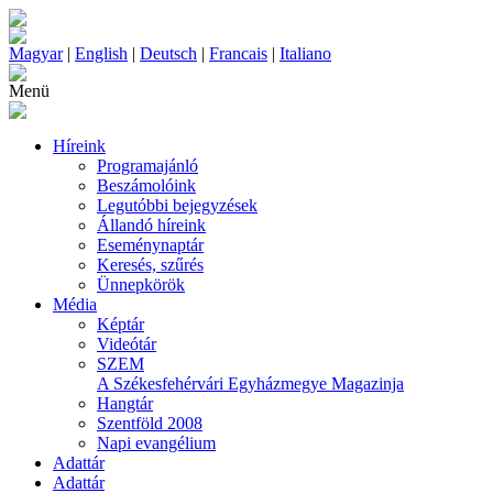
Magyar
|
English
|
Deutsch
|
Francais
|
Italiano
Menü
Híreink
Programajánló
Beszámolóink
Legutóbbi bejegyzések
Állandó híreink
Eseménynaptár
Keresés, szűrés
Ünnepkörök
Média
Képtár
Videótár
SZEM
A Székesfehérvári Egyházmegye Magazinja
Hangtár
Szentföld 2008
Napi evangélium
Adattár
Adattár