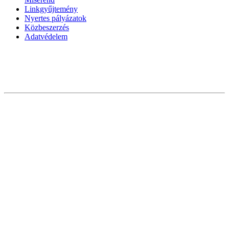
Linkgyűjtemény
Nyertes pályázatok
Közbeszerzés
Adatvédelem