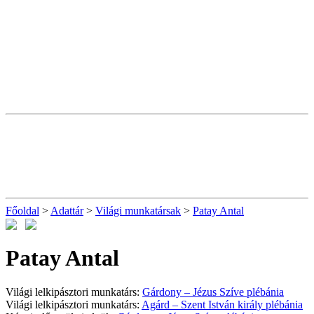
Főoldal
>
Adattár
>
Világi munkatársak
>
Patay Antal
Patay Antal
Világi lelkipásztori munkatárs:
Gárdony – Jézus Szíve plébánia
Világi lelkipásztori munkatárs:
Agárd – Szent István király plébánia