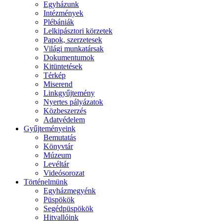
Egyházunk
Intézmények
Plébániák
Lelkipásztori körzetek
Papok, szerzetesek
Világi munkatársak
Dokumentumok
Kitüntetések
Térkép
Miserend
Linkgyűjtemény
Nyertes pályázatok
Közbeszerzés
Adatvédelem
Gyűjteményeink
Bemutatás
Könyvtár
Múzeum
Levéltár
Videósorozat
Történelmünk
Egyházmegyénk
Püspökök
Segédpüspökök
Hitvallóink