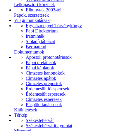
Lelkipásztori körzetek
Elhunytak 2003-tól
Papok, szerzetesek
Világi munkatársak
Egyházmegyei Törvénykönyv
Papi Direktórium
Iratminták
Stóladíj táblázat
Bérmarend
Dokumentumok
Apostoli protonotáriusok
Pápai prelátusok
Pápai káplánok
Címzetes kanonokok
Címzetes apátok
Címzetes prépostok
Érdemesült főesperesek
Érdemesült esperesek
Címzetes esperesek
Püspöki tanácsosok
Kitüntetések
Térkép
Székesfehérvár
Székesfehérvárit nyomtat
Miserend