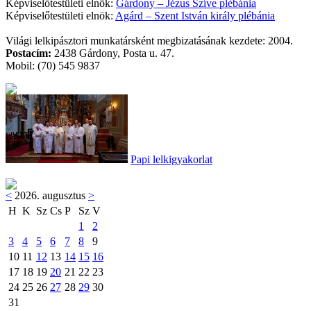
Képviselőtestületi elnök:
Gárdony – Jézus Szíve plébánia
Képviselőtestületi elnök:
Agárd – Szent István király plébánia
Világi lelkipásztori munkatársként megbizatásának kezdete: 2004.
Postacím:
2438 Gárdony, Posta u. 47.
Mobil: (70) 545 9837
Papi lelkigyakorlat
<
2026. augusztus
>
H
K
Sz
Cs
P
Sz
V
1
2
3
4
5
6
7
8
9
10
11
12
13
14
15
16
17
18
19
20
21
22
23
24
25
26
27
28
29
30
31