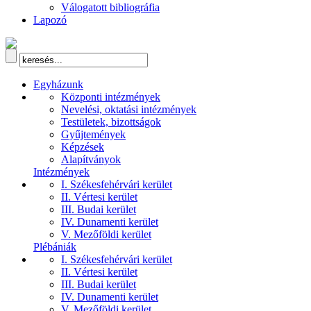
Válogatott bibliográfia
Lapozó
Egyházunk
Központi intézmények
Nevelési, oktatási intézmények
Testületek, bizottságok
Gyűjtemények
Képzések
Alapítványok
Intézmények
I. Székesfehérvári kerület
II. Vértesi kerület
III. Budai kerület
IV. Dunamenti kerület
V. Mezőföldi kerület
Plébániák
I. Székesfehérvári kerület
II. Vértesi kerület
III. Budai kerület
IV. Dunamenti kerület
V. Mezőföldi kerület