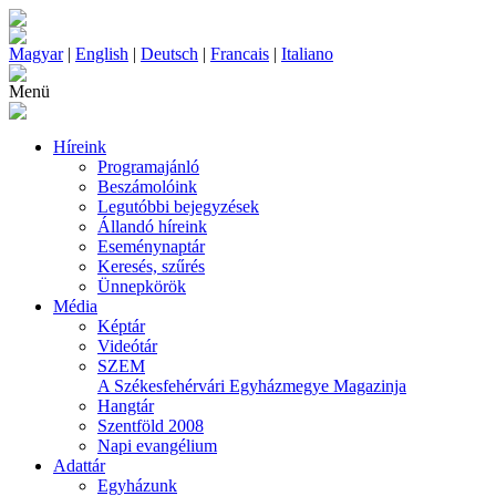
Magyar
|
English
|
Deutsch
|
Francais
|
Italiano
Menü
Híreink
Programajánló
Beszámolóink
Legutóbbi bejegyzések
Állandó híreink
Eseménynaptár
Keresés, szűrés
Ünnepkörök
Média
Képtár
Videótár
SZEM
A Székesfehérvári Egyházmegye Magazinja
Hangtár
Szentföld 2008
Napi evangélium
Adattár
Egyházunk