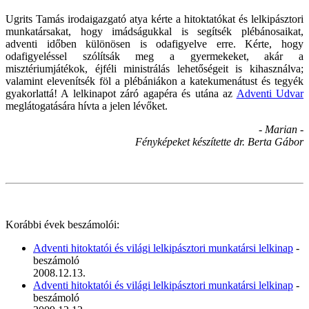
Ugrits Tamás irodaigazgató atya kérte a hitoktatókat és lelkipásztori
munkatársakat, hogy imádságukkal is segítsék plébánosaikat,
adventi időben különösen is odafigyelve erre. Kérte, hogy
odafigyeléssel szólítsák meg a gyermekeket, akár a
misztériumjátékok, éjféli ministrálás lehetőségeit is kihasználva;
valamint elevenítsék föl a plébániákon a katekumenátust és tegyék
gyakorlattá! A lelkinapot záró agapéra és utána az
Adventi Udvar
meglátogatására hívta a jelen lévőket.
- Marian -
Fényképeket készítette dr. Berta Gábor
Korábbi évek beszámolói:
Adventi hitoktatói és világi lelkipásztori munkatársi lelkinap
-
beszámoló
2008.12.13.
Adventi hitoktatói és világi lelkipásztori munkatársi lelkinap
-
beszámoló