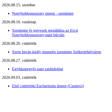
2026.08.15. szombat
Nagyboldogasszony ünnep - szentmise
2026.08.16. vasárnap
Szentmise és jegyesek megáldása az Ercsi
Nagyboldogasszony-napi búcsún
2026.08.20. csütörtök
Szent István király ünnepén szentmise Székesfehérváron
2026.08.27. csütörtök
Egyházmegyés papi zarándoklat
2026.09.03. csütörtök
Első csütörtöki Eucharisztia ünnep (Ciszterci)