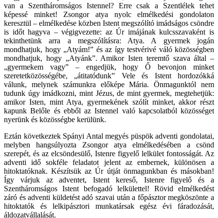
van a Szentháromságos Istennel? Erre csak a Szentlélek tehet
képessé minket! Zsongor atya nyolc elmélkedési gondolaton
keresztül – elmélkedése közben Istent megszólító imádságos csöndre
is időt hagyva – végigvezette: az Úr imájának kulcsszavaként is
tekinthetünk arra a megszólításra: Atya. A gyermek jogán
mondhatjuk, hogy „Atyám!” és az így testvérivé váló közösségben
mondhatjuk, hogy „Atyánk”. Amikor Isten teremtő szava által –
„gyermekem vagy” – engedjük, hogy Ő bevonjon minket
szeretetközösségébe, „átitatódunk” Vele és Istent hordozókká
válunk, melynek számunkra előképe Mária. Önmagunktól nem
tudunk úgy imádkozni, mint Jézus, de mint gyermek, megtehetjük:
amikor Isten, mint Atya, gyermekének szólít minket, akkor részt
kapunk Belőle és ebből az Istennel való kapcsolatból közösséget
nyerünk és közösségbe kerülünk.
Eztán következtek Spányi Antal megyés püspök adventi gondolatai,
melyben hangsúlyozta Zsongor atya elmélkedésében a csönd
szerepét, és az elcsöndesülő, Istenre figyelő lelkület fontosságát. Az
adventi idő sokféle feladatot jelent az embernek, különösen a
hitoktatóknak. Készítsük az Úr útját önmagunkban és másokban!
Így várjuk az adventet, Istent kereső, Istenre figyelő és a
Szentháromságos Istent befogadó lelkülettel! Rövid elmélkedést
záró és adventi küldetést adó szavai után a főpásztor megköszönte a
hitoktatók és lelkipásztori munkatársak egész évi fáradozását,
áldozatvállalását.