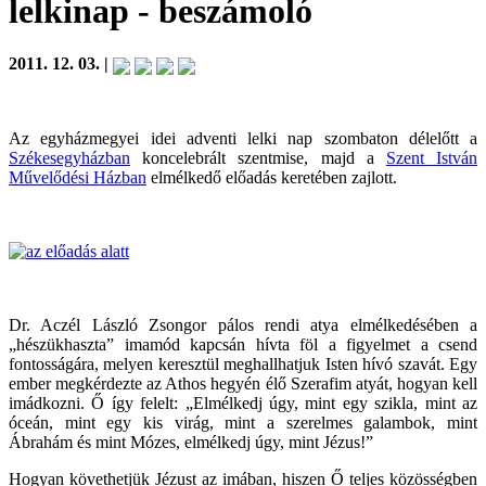
lelkinap
- beszámoló
2011. 12. 03. |
Az egyházmegyei idei adventi lelki nap szombaton délelőtt a
Székesegyházban
koncelebrált szentmise, majd a
Szent István
Művelődési Házban
elmélkedő előadás keretében zajlott.
Dr. Aczél László Zsongor pálos rendi atya elmélkedésében a
„hészükhaszta” imamód kapcsán hívta föl a figyelmet a csend
fontosságára, melyen keresztül meghallhatjuk Isten hívó szavát. Egy
ember megkérdezte az Athos hegyén élő Szerafim atyát, hogyan kell
imádkozni. Ő így felelt: „Elmélkedj úgy, mint egy szikla, mint az
óceán, mint egy kis virág, mint a szerelmes galambok, mint
Ábrahám és mint Mózes, elmélkedj úgy, mint Jézus!”
Hogyan követhetjük Jézust az imában, hiszen Ő teljes közösségben