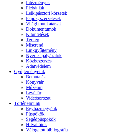
Intézmények
Plébániák
Lelkipásztori körzetek
Papok, szerzetesek
Világi munkatársak
Dokumentumok
Kitüntetések
Térkép
Miserend
Linkgyűjtemény
Nyertes pályázatok
Közbeszerzés
Adatvédelem
Gyűjteményeink
Bemutatás
Könyvtár
Múzeum
Levéltár
Videósorozat
Történelmünk
Egyházmegyénk
Püspökök
Segédpüspökök
Hitvallóink
Válogatott bibliográfia