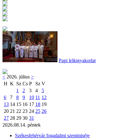
Papi lelkigyakorlat
<
2026. július
>
H
K
Sz
Cs
P
Sz
V
1
2
3
4
5
6
7
8
9
10
11
12
13
14
15
16
17
18
19
20
21
22
23
24
25
26
27
28
29
30
31
2026.08.14. péntek
Székesfehérvár fogadalmi szentmiséje