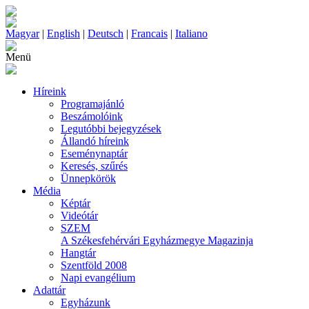
Magyar
|
English
|
Deutsch
|
Francais
|
Italiano
Menü
Híreink
Programajánló
Beszámolóink
Legutóbbi bejegyzések
Állandó híreink
Eseménynaptár
Keresés, szűrés
Ünnepkörök
Média
Képtár
Videótár
SZEM
A Székesfehérvári Egyházmegye Magazinja
Hangtár
Szentföld 2008
Napi evangélium
Adattár
Egyházunk