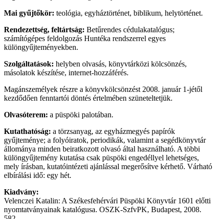
Mai gyűjtőkör:
teológia, egyháztörténet, biblikum, helytörténet.
Rendezettség, feltártság:
Betűrendes cédulakatalógus;
számítógépes feldolgozás Huntéka rendszerrel egyes
különgyűjteményekben.
Szolgáltatások:
helyben olvasás, könyvtárközi kölcsönzés,
másolatok készítése, internet-hozzáférés.
Magánszemélyek részre a könyvkölcsönzést 2008. január 1-jétől
kezdődően fenntartói döntés értelmében szüneteltetjük.
Olvasóterem:
a püspöki palotában.
Kutathatóság:
a törzsanyag, az egyházmegyés papírók
gyűjteménye; a folyóiratok, periodikák, valamint a segédkönyvtár
állománya minden beiratkozott olvasó által használható. A többi
különgyűjtemény kutatása csak püspöki engedéllyel lehetséges,
mely írásban, kutatóintézeti ajánlással megerősítve kérhető. Várható
elbírálási idő: egy hét.
Kiadvány:
Velenczei Katalin: A Székesfehérvári Püspöki Könyvtár 1601 előtti
nyomtatványainak katalógusa. OSZK-SzfvPK, Budapest, 2008.
582.