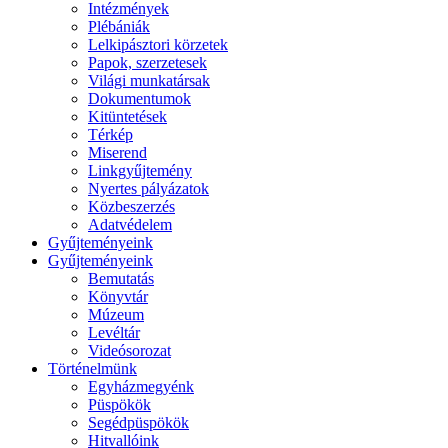
Intézmények
Plébániák
Lelkipásztori körzetek
Papok, szerzetesek
Világi munkatársak
Dokumentumok
Kitüntetések
Térkép
Miserend
Linkgyűjtemény
Nyertes pályázatok
Közbeszerzés
Adatvédelem
Gyűjteményeink
Gyűjteményeink
Bemutatás
Könyvtár
Múzeum
Levéltár
Videósorozat
Történelmünk
Egyházmegyénk
Püspökök
Segédpüspökök
Hitvallóink