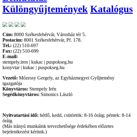
Különgyűjtemények
Katalógus
Cím:
8000 Székesfehérvár, Városház tér 5.
Postacím:
8001 Székesfehérvár, Pf. 178.
Tel.:
(22) 510-697
Fax:
(22) 510-699
E-mail:
stempely.iren | kukac | puspokseg.hu
konyvtar | kukac | puspokseg.hu
Vezető:
Mózessy Gergely, az Egyházmegyei Gyűjtemény
igazgatója
Könyvtáros:
Stempely Irén
Segédkönyvtáros:
Simonics László
Nyitvatartási idő:
hétfő, kedd, csütörtök: 8-16 óráig; péntek: 8-14
óráig
(Más irányú munkáink tervezhetősége érdekében előzetes
bejelentkezést kérünk.)