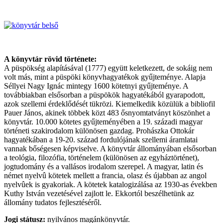
A könyvtár rövid története:
A püspökség alapításával (1777) együtt keletkezett, de sokáig nem
volt más, mint a püspöki könyvhagyatékok gyűjteménye. Alapja
Séllyei Nagy Ignác mintegy 1600 kötetnyi gyűjteménye. A
továbbiakban elsősorban a püspökök hagyatékából gyarapodott,
azok szellemi érdeklődését tükrözi. Kiemelkedik közülük a bibliofil
Pauer János, akinek többek közt 483 ősnyomtatványt köszönhet a
könyvtár. 10.000 kötetes gyűjteményében a 19. századi magyar
történeti szakirodalom különösen gazdag. Prohászka Ottokár
hagyatékában a 19-20. század fordulójának szellemi áramlatai
vannak bőségesen képviselve. A könyvtár állományában elsősorban
a teológia, filozófia, történelem (különösen az egyháztörténet),
jogtudomány és a vallásos irodalom szerepel. A magyar, latin és
német nyelvû kötetek mellett a francia, olasz és újabban az angol
nyelvûek is gyakoriak. A kötetek katalogizálása az 1930-as években
Kuthy István vezetésével zajlott le. Ekkortól beszélhetünk az
állomány tudatos fejlesztéséről.
Jogi státusz:
nyilvános magánkönyvtár.