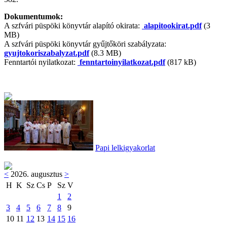
Dokumentumok:
A szfvári püspöki könyvtár alapító okirata:
alapitookirat.pdf
(3
MB)
A szfvári püspöki könyvtár gyűjtőköri szabályzata:
gyujtokoriszabalyzat.pdf
(8.3 MB)
Fenntartói nyilatkozat:
fenntartoinyilatkozat.pdf
(817 kB)
Papi lelkigyakorlat
<
2026. augusztus
>
H
K
Sz
Cs
P
Sz
V
1
2
3
4
5
6
7
8
9
10
11
12
13
14
15
16