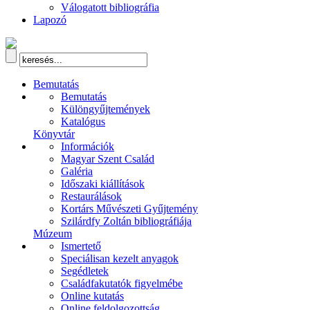
Válogatott bibliográfia
Lapozó
Bemutatás
Bemutatás
Különgyűjtemények
Katalógus
Könyvtár
Információk
Magyar Szent Család
Galéria
Időszaki kiállítások
Restaurálások
Kortárs Művészeti Gyűjtemény
Szilárdfy Zoltán bibliográfiája
Múzeum
Ismertető
Speciálisan kezelt anyagok
Segédletek
Családfakutatók figyelmébe
Online kutatás
Online feldolgozottság