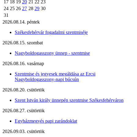
17
18
19
20
21
22
23
24
25
26
27
28
29
30
31
2026.08.14. péntek
Székesfehérvár fogadalmi szentmiséje
2026.08.15. szombat
Nagyboldogasszony ünnep - szentmise
2026.08.16. vasárnap
Szentmise és jegyesek megáldása az Ercsi
Nagyboldogasszony-napi búcsún
2026.08.20. csütörtök
Szent István király ünnepén szentmise Székesfehérváron
2026.08.27. csütörtök
Egyházmegyés papi zarándoklat
2026.09.03. csütörtök