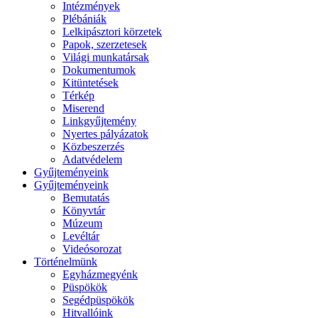
Intézmények
Plébániák
Lelkipásztori körzetek
Papok, szerzetesek
Világi munkatársak
Dokumentumok
Kitüntetések
Térkép
Miserend
Linkgyűjtemény
Nyertes pályázatok
Közbeszerzés
Adatvédelem
Gyűjteményeink
Gyűjteményeink
Bemutatás
Könyvtár
Múzeum
Levéltár
Videósorozat
Történelmünk
Egyházmegyénk
Püspökök
Segédpüspökök
Hitvallóink