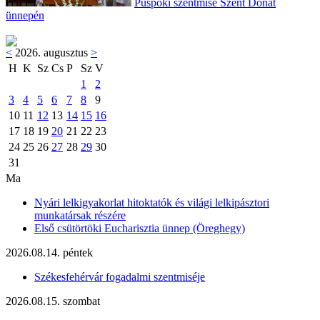
Püspöki szentmise Szent Donát
ünnepén
<
2026. augusztus
>
H
K
Sz
Cs
P
Sz
V
1
2
3
4
5
6
7
8
9
10
11
12
13
14
15
16
17
18
19
20
21
22
23
24
25
26
27
28
29
30
31
Ma
Nyári lelkigyakorlat hitoktatók és világi lelkipásztori
munkatársak részére
Első csütörtöki Eucharisztia ünnep (Öreghegy)
2026.08.14. péntek
Székesfehérvár fogadalmi szentmiséje
2026.08.15. szombat