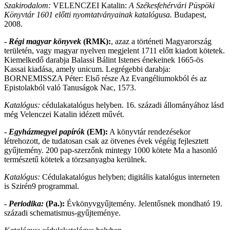
Szakirodalom:
VELENCZEI Katalin:
A Székesfehérvári Püspöki
Könyvtár 1601 előtti nyomtatványainak katalógusa.
Budapest,
2008.
-
Régi magyar könyvek
(RMK):
, azaz a történeti Magyarország
területén, vagy magyar nyelven megjelent 1711 előtt kiadott kötetek.
Kiemelkedő darabja Balassi Bálint Istenes énekeinek 1665-ös
Kassai kiadása, amely unicum. Legrégebbi darabja:
BORNEMISSZA Péter: Első része Az Evangéliumokból és az
Epistolakból való Tanuságok Nac, 1573.
Katalógus:
cédulakatalógus helyben. 16. századi állományához lásd
még Velenczei Katalin idézett művét.
-
Egyházmegyei papírók
(EM):
A könyvtár rendezésekor
létrehozott, de tudatosan csak az ötvenes évek végéig fejlesztett
gyűjtemény. 200 pap-szerzőnk mintegy 1000 kötete Ma a hasonló
természetű kötetek a törzsanyagba kerülnek.
Katalógus:
Cédulakatalógus helyben; digitális katalógus interneten
is Szirén9 programmal.
-
Periodika:
(Pa.):
Évkönyvgyűjtemény. Jelentősnek mondható 19.
századi schematismus-gyűjteménye.