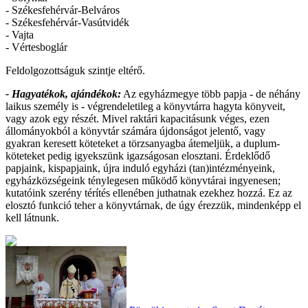
- Székesfehérvár-Belváros
- Székesfehérvár-Vasútvidék
- Vajta
- Vértesboglár
Feldolgozottságuk szintje eltérő.
- Hagyatékok, ajándékok:
Az egyházmegye több papja - de néhány
laikus személy is - végrendeletileg a könyvtárra hagyta könyveit,
vagy azok egy részét. Mivel raktári kapacitásunk véges, ezen
állományokból a könyvtár számára újdonságot jelentő, vagy
gyakran keresett köteteket a törzsanyagba átemeljük, a duplum-
köteteket pedig igyekszünk igazságosan elosztani. Érdeklődő
papjaink, kispapjaink, újra induló egyházi (tan)intézményeink,
egyházközségeink ténylegesen működő könyvtárai ingyenesen;
kutatóink szerény térítés ellenében juthatnak ezekhez hozzá. Ez az
elosztó funkció teher a könyvtárnak, de úgy érezzük, mindenképp el
kell látnunk.