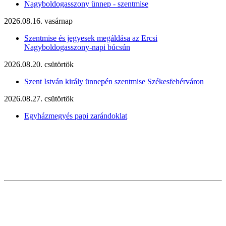
Nagyboldogasszony ünnep - szentmise
2026.08.16. vasárnap
Szentmise és jegyesek megáldása az Ercsi
Nagyboldogasszony-napi búcsún
2026.08.20. csütörtök
Szent István király ünnepén szentmise Székesfehérváron
2026.08.27. csütörtök
Egyházmegyés papi zarándoklat