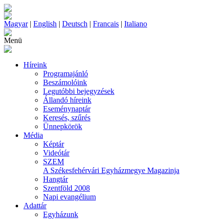
Magyar
|
English
|
Deutsch
|
Francais
|
Italiano
Menü
Híreink
Programajánló
Beszámolóink
Legutóbbi bejegyzések
Állandó híreink
Eseménynaptár
Keresés, szűrés
Ünnepkörök
Média
Képtár
Videótár
SZEM
A Székesfehérvári Egyházmegye Magazinja
Hangtár
Szentföld 2008
Napi evangélium
Adattár
Egyházunk