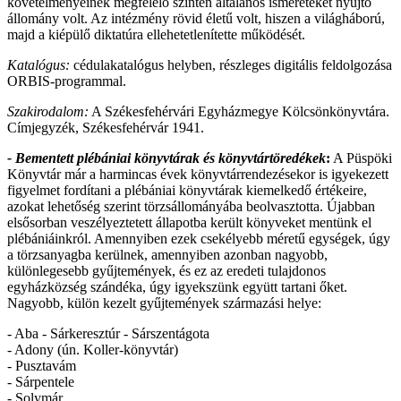
követelményeinek megfelelő szinten általános ismereteket nyújtó
állomány volt. Az intézmény rövid életű volt, hiszen a világháború,
majd a kiépülő diktatúra ellehetetlenítette működését.
Katalógus:
cédulakatalógus helyben, részleges digitális feldolgozása
ORBIS-programmal.
Szakirodalom:
A Székesfehérvári Egyházmegye Kölcsönkönyvtára.
Címjegyzék, Székesfehérvár 1941.
- Bementett plébániai könyvtárak és könyvtártöredékek
:
A Püspöki
Könyvtár már a harmincas évek könyvtárrendezésekor is igyekezett
figyelmet fordítani a plébániai könyvtárak kiemelkedő értékeire,
azokat lehetőség szerint törzsállományába beolvasztotta. Újabban
elsősorban veszélyeztetett állapotba került könyveket mentünk el
plébániáinkról. Amennyiben ezek csekélyebb méretű egységek, úgy
a törzsanyagba kerülnek, amennyiben azonban nagyobb,
különlegesebb gyűjtemények, és ez az eredeti tulajdonos
egyházközség szándéka, úgy igyekszünk együtt tartani őket.
Nagyobb, külön kezelt gyűjtemények származási helye:
- Aba - Sárkeresztúr - Sárszentágota
- Adony (ún. Koller-könyvtár)
- Pusztavám
- Sárpentele
- Solymár