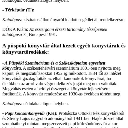
Katalógus:
cédulakatalógus helyben.
- Térképtár (T.):
Katalógus:
kéziratos állományáról kiadott segédlet áll rendelkezésre:
DÓKA Klára:
Az esztergomi érseki tartomány térképeinek
katalógusa 7.,
Budapest 1991.
A püspöki könyvtár által kezelt egyéb könyvtárak és
könyvtártöredékek:
- A Püspöki Szeminárium és a Székeskáptalan egyesített
könyvtára
.
A székesfehérvári szeminárium 1801-ben nyitotta meg
kapuit, és megszakításokkal 1952-ig mûködött. 1834-től az intézet
könyvtárát gazdagították az elhalt kanonokok könyvtárai, ha
életükben az arról való végrendelkezés jogát meg nem váltották.
Megváltás esetén a befolyt összeget a könyvtár fejlesztésére
fordították. A könyvtár rendezése az 1930-as években történt meg.
Katalógus:
cédulakatalógus helyben.
- Papi kölcsönkönyvtár
(KK):
Prohászka Ottokár kézikönyvtárából
és Shvoy Lajos nagyobb adományából 1941-ben Hajós József által
szombathelyi mintára megszervezett papi kölcsönkönyvtár a kor