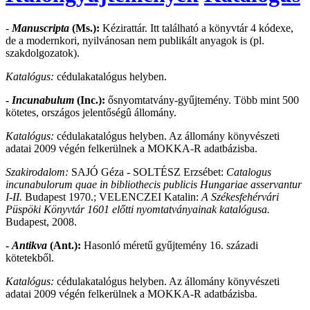
-
Manuscripta
(Ms.):
Kézirattár. Itt található a könyvtár 4 kódexe,
de a modernkori, nyilvánosan nem publikált anyagok is (pl.
szakdolgozatok).
Katalógus:
cédulakatalógus helyben.
-
Incunabulum
(Inc.):
ősnyomtatvány-gyűjtemény. Több mint 500
kötetes, országos jelentőségû állomány.
Katalógus:
cédulakatalógus helyben. Az állomány könyvészeti
adatai 2009 végén felkerülnek a MOKKA-R adatbázisba.
Szakirodalom:
SAJÓ Géza - SOLTÉSZ Erzsébet:
Catalogus
incunabulorum quae in bibliothecis publicis Hungariae asservantur
I-II.
Budapest 1970.; VELENCZEI Katalin:
A Székesfehérvári
Püspöki Könyvtár 1601 előtti nyomtatványainak katalógusa.
Budapest, 2008.
-
Antikva
(Ant.):
Hasonló méretű gyűjtemény 16. századi
kötetekből.
Katalógus:
cédulakatalógus helyben. Az állomány könyvészeti
adatai 2009 végén felkerülnek a MOKKA-R adatbázisba.