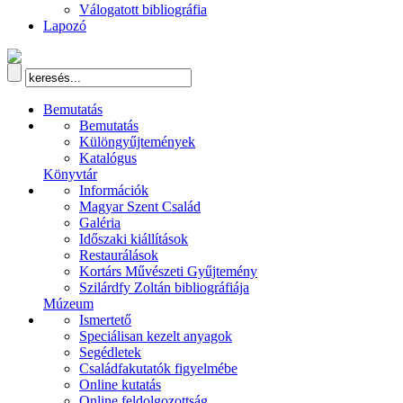
Válogatott bibliográfia
Lapozó
Bemutatás
Bemutatás
Különgyűjtemények
Katalógus
Könyvtár
Információk
Magyar Szent Család
Galéria
Időszaki kiállítások
Restaurálások
Kortárs Művészeti Gyűjtemény
Szilárdfy Zoltán bibliográfiája
Múzeum
Ismertető
Speciálisan kezelt anyagok
Segédletek
Családfakutatók figyelmébe
Online kutatás
Online feldolgozottság