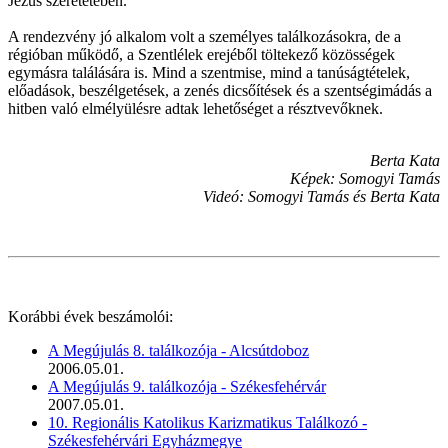
Jézus szeretetében.
A rendezvény jó alkalom volt a személyes találkozásokra, de a
régióban működő, a Szentlélek erejéből töltekező közösségek
egymásra találására is. Mind a szentmise, mind a tanúságtételek,
előadások, beszélgetések, a zenés dicsőítések és a szentségimádás a
hitben való elmélyülésre adtak lehetőséget a résztvevőknek.
Berta Kata
Képek: Somogyi Tamás
Videó: Somogyi Tamás és Berta Kata
Korábbi évek beszámolói:
A Megújulás 8. találkozója - Alcsútdoboz
2006.05.01.
A Megújulás 9. találkozója - Székesfehérvár
2007.05.01.
10. Regionális Katolikus Karizmatikus Találkozó -
Székesfehérvári Egyházmegye