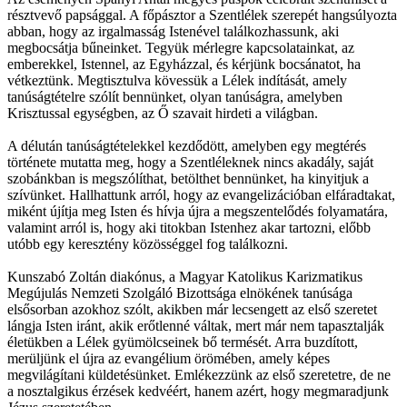
résztvevő papsággal. A főpásztor a Szentlélek szerepét hangsúlyozta
abban, hogy az irgalmasság Istenével találkozhassunk, aki
megbocsátja bűneinket. Tegyük mérlegre kapcsolatainkat, az
emberekkel, Istennel, az Egyházzal, és kérjünk bocsánatot, ha
vétkeztünk. Megtisztulva kövessük a Lélek indítását, amely
tanúságtételre szólít bennünket, olyan tanúságra, amelyben
Krisztussal egységben, az Ő szavait hirdeti a világban.
A délután tanúságtételekkel kezdődött, amelyben egy megtérés
története mutatta meg, hogy a Szentléleknek nincs akadály, saját
szobánkban is megszólíthat, betölthet bennünket, ha kinyitjuk a
szívünket. Hallhattunk arról, hogy az evangelizációban elfáradtakat,
miként újítja meg Isten és hívja újra a megszentelődés folyamatára,
valamint arról is, hogy aki titokban Istenhez akar tartozni, előbb
utóbb egy keresztény közösséggel fog találkozni.
Kunszabó Zoltán diakónus, a Magyar Katolikus Karizmatikus
Megújulás Nemzeti Szolgáló Bizottsága elnökének tanúsága
elsősorban azokhoz szólt, akikben már lecsengett az első szeretet
lángja Isten iránt, akik erőtlenné váltak, mert már nem tapasztalják
életükben a Lélek gyümölcseinek bő termését. Arra buzdított,
merüljünk el újra az evangélium örömében, amely képes
megvilágítani küldetésünket. Emlékezzünk az első szeretetre, de ne
a nosztalgikus érzések kedvéért, hanem azért, hogy megmaradjunk