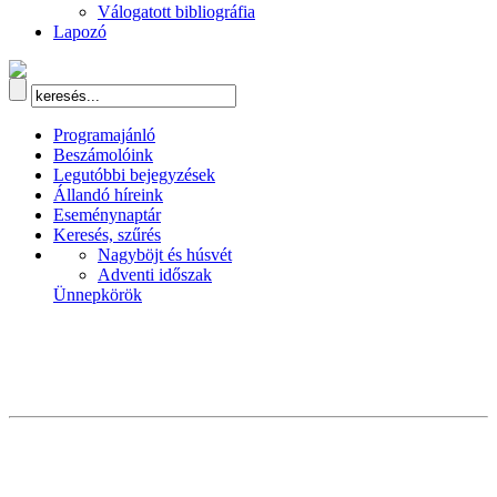
Válogatott bibliográfia
Lapozó
Programajánló
Beszámolóink
Legutóbbi bejegyzések
Állandó híreink
Eseménynaptár
Keresés, szűrés
Nagyböjt és húsvét
Adventi időszak
Ünnepkörök