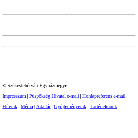
© Székesfehérvári Egyházmegye
Impresszum
|
Püspökség Hivatal e-mail
|
Honlapreferens e-mail
Híreink
|
Média
|
Adattár
|
Gyűjteményeink
|
Történelmünk