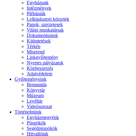
Egyházunk
Intézmények
Plébániák
Lelkipásztori körzetek
Papok, szerzetesek
Világi munkatársak
Dokumentumok
Kitüntetések
Térkép
Miserend
Linkgyűjtemény
Nyertes pályázatok
Közbeszerzés
Adatvédelem
Gyűjteményeink
Bemutatás
Könyvtár
Múzeum
Levéltár
Videósorozat
Történelmünk
Egyházmegyénk
Püspökök
Segédpüspökök
Hitvallóink