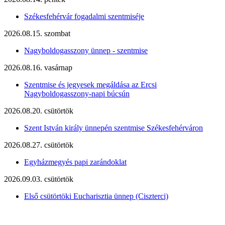
Székesfehérvár fogadalmi szentmiséje
2026.08.15. szombat
Nagyboldogasszony ünnep - szentmise
2026.08.16. vasárnap
Szentmise és jegyesek megáldása az Ercsi
Nagyboldogasszony-napi búcsún
2026.08.20. csütörtök
Szent István király ünnepén szentmise Székesfehérváron
2026.08.27. csütörtök
Egyházmegyés papi zarándoklat
2026.09.03. csütörtök
Első csütörtöki Eucharisztia ünnep (Ciszterci)