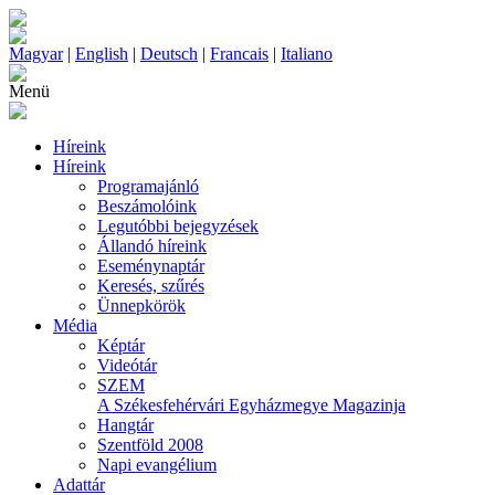
Magyar
|
English
|
Deutsch
|
Francais
|
Italiano
Menü
Híreink
Híreink
Programajánló
Beszámolóink
Legutóbbi bejegyzések
Állandó híreink
Eseménynaptár
Keresés, szűrés
Ünnepkörök
Média
Képtár
Videótár
SZEM
A Székesfehérvári Egyházmegye Magazinja
Hangtár
Szentföld 2008
Napi evangélium
Adattár