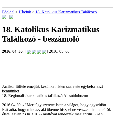
Főoldal
>
Híreink
>
18. Katolikus Karizmatikus Találkozó
18. Katolikus Karizmatikus
Találkozó
- beszámoló
2016. 04. 30. |
| 2016. 05. 03.
Amikor fölfelé emeljük kezünket, Isten szeretete egybeforraszt
bennünket
18. Regionális karizmatikus találkozó Alcsútdobozon
2016.04.30. - "Mert úgy szerette Isten a világot, hogy egyszülött
Fiát adta, hogy mindaz, aki őbenne hisz, el ne vesszen, hanem örök
élete legyen." (Jn 3,16) - mottóval rendezték meg április 30-án,