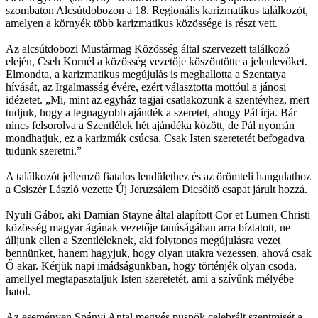
szombaton Alcsútdobozon a 18. Regionális karizmatikus találkozót,
amelyen a környék több karizmatikus közössége is részt vett.
Az alcsútdobozi Mustármag Közösség által szervezett találkozó
elején, Cseh Kornél a közösség vezetője köszöntötte a jelenlevőket.
Elmondta, a karizmatikus megújulás is meghallotta a Szentatya
hívását, az Irgalmasság évére, ezért választotta mottóul a jánosi
idézetet. „Mi, mint az egyház tagjai csatlakozunk a szentévhez, mert
tudjuk, hogy a legnagyobb ajándék a szeretet, ahogy Pál írja. Bár
nincs felsorolva a Szentlélek hét ajándéka között, de Pál nyomán
mondhatjuk, ez a karizmák csúcsa. Csak Isten szeretetét befogadva
tudunk szeretni.”
A találkozót jellemző fiatalos lendülethez és az örömteli hangulathoz
a Csiszér László vezette Új Jeruzsálem Dicsőítő csapat járult hozzá.
Nyuli Gábor, aki Damian Stayne által alapított Cor et Lumen Christi
közösség magyar ágának vezetője tanúságában arra bíztatott, ne
álljunk ellen a Szentléleknek, aki folytonos megújulásra vezet
bennünket, hanem hagyjuk, hogy olyan utakra vezessen, ahová csak
Ő akar. Kérjük napi imádságunkban, hogy történjék olyan csoda,
amellyel megtapasztaljuk Isten szeretetét, ami a szívűnk mélyébe
hatol.
Az eseményen Spányi Antal megyés püspök celebrált szentmisét a