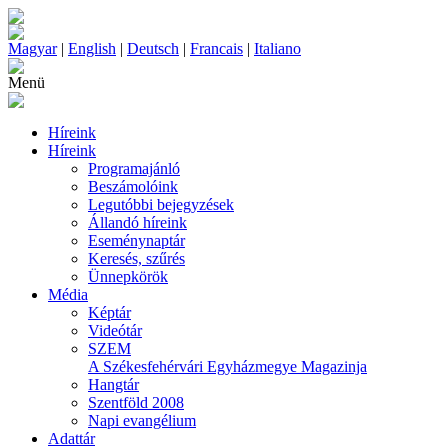
Magyar
|
English
|
Deutsch
|
Francais
|
Italiano
Menü
Híreink
Híreink
Programajánló
Beszámolóink
Legutóbbi bejegyzések
Állandó híreink
Eseménynaptár
Keresés, szűrés
Ünnepkörök
Média
Képtár
Videótár
SZEM
A Székesfehérvári Egyházmegye Magazinja
Hangtár
Szentföld 2008
Napi evangélium
Adattár