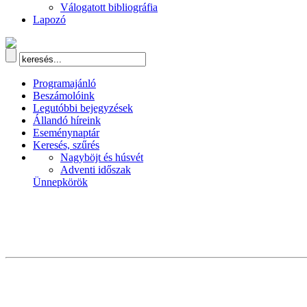
Válogatott bibliográfia
Lapozó
Programajánló
Beszámolóink
Legutóbbi bejegyzések
Állandó híreink
Eseménynaptár
Keresés, szűrés
Nagyböjt és húsvét
Adventi időszak
Ünnepkörök