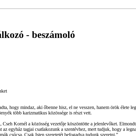
álkozó
- beszámoló
nket
t adta, hogy mindaz, aki őbenne hisz, el ne vesszen, hanem örök élete l
rnyék több karizmatikus közössége is részt vett.
, Cseh Kornél a közösség vezetője köszöntötte a jelenlevőket. Elmondta
int az egyház tagjai csatlakozunk a szentévhez, mert tudjuk, hogy a legna
mák csúcsa. Csak Isten szeretetét befogadva tudunk szeretni.”