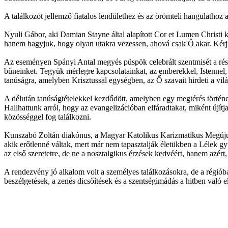
A találkozót jellemző fiatalos lendülethez és az örömteli hangulathoz 
Nyuli Gábor, aki Damian Stayne által alapított Cor et Lumen Christi k
hanem hagyjuk, hogy olyan utakra vezessen, ahová csak Ő akar. Kérjü
Az eseményen Spányi Antal megyés püspök celebrált szentmisét a rész
bűneinket. Tegyük mérlegre kapcsolatainkat, az emberekkel, Istennel, 
tanúságra, amelyben Krisztussal egységben, az Ő szavait hirdeti a vil
A délután tanúságtételekkel kezdődött, amelyben egy megtérés történet
Hallhattunk arról, hogy az evangelizációban elfáradtakat, miként újítj
közösséggel fog találkozni.
Kunszabó Zoltán diakónus, a Magyar Katolikus Karizmatikus Megújulás
akik erőtlenné váltak, mert már nem tapasztalják életükben a Lélek 
az első szeretetre, de ne a nosztalgikus érzések kedvéért, hanem azér
A rendezvény jó alkalom volt a személyes találkozásokra, de a régiób
beszélgetések, a zenés dicsőítések és a szentségimádás a hitben való 