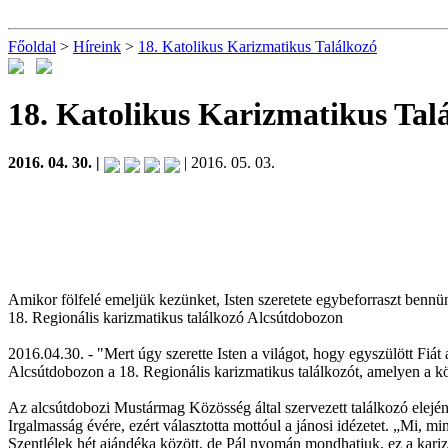
Főoldal
>
Híreink
>
18. Katolikus Karizmatikus Találkozó
18. Katolikus Karizmatikus Tal
2016. 04. 30. |
| 2016. 05. 03.
Amikor fölfelé emeljük kezünket, Isten szeretete egybeforraszt bennü
18. Regionális karizmatikus találkozó Alcsútdobozon
2016.04.30. - "Mert úgy szerette Isten a világot, hogy egyszülött Fiá
Alcsútdobozon a 18. Regionális karizmatikus találkozót, amelyen a kö
Az alcsútdobozi Mustármag Közösség által szervezett találkozó elején
Irgalmasság évére, ezért választotta mottóul a jánosi idézetet. „Mi, m
Szentlélek hét ajándéka között, de Pál nyomán mondhatjuk, ez a kariz