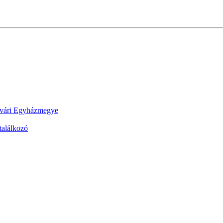
érvári Egyházmegye
találkozó