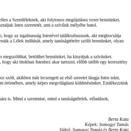
ellen a Szentléleknek, aki folytonos megújulásra vezet bennünket,
aljuk Isten szeretetét, ami a szívűnk mélyébe hatol.
, hogy az irgalmasság Istenével találkozhassunk, aki megbocsátja
sük a Lélek indítását, amely tanúságtételre szólít bennünket, olyan
 megszólíthat, betölthet bennünket, ha kinyitjuk a szívünket.
s, hogy aki titokban Istenhez akar tartozni, előbb utóbb egy keresztény
ólt, akikben már lecsengett az első szeretet lángja Isten iránt,
élium örömében, amely képes megvilágítani küldetésünket. Emlékezzünk
ára is. Mind a szentmise, mind a tanúságtételek, előadások,
Berta Kata
Képek: Somogyi Tamás
Videó: Somogyi Tamás és Berta Kata