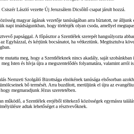
a Csiszér László vezette Új Jeruzsálem Dicsőítő csapat járult hozzá.
özösség magyar ágának vezetője tanúságában arra bíztatott, ne álljunk 
k napi imádságunkban, hogy történjék olyan csoda, amellyel megtapaszt
tvevő papsággal. A főpásztor a Szentlélek szerepét hangsúlyozta abban
az Egyházzal, és kérjünk bocsánatot, ha vétkeztünk. Megtisztulva köves
ágban.
e mutatta meg, hogy a Szentléleknek nincs akadály, saját szobánkban is
a meg Isten és hívja újra a megszentelődés folyamatára, valamint arról i
 Nemzeti Szolgáló Bizottsága elnökének tanúsága elsősorban azokhoz sz
gyümölcseinek bő termését. Arra buzdított, merüljünk el újra az evang
t, hogy megmaradjunk Jézus szeretetében.
an működő, a Szentlélek erejéből töltekező közösségek egymásra találás
elmélyülésre adtak lehetőséget a résztvevőknek.