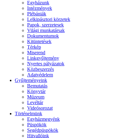
Egyházunk
Intézmények
Plébániák
Lelkipásztori körzetek
Papok, szerzetesek
Világi munkatársak
Dokumentumok
Kitüntetések
Térkép
Miserend
Linkgyűjtemény
Nyertes pályázatok
Közbeszerzés
Adatvédelem
Gyűjteményeink
Bemutatás
Könyvtár
Múzeum
Levéltár
Videósorozat
Történelmünk
Egyházmegyénk
Püspökök
Segédpüspökök
Hitvallóink