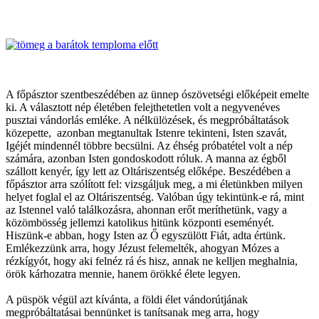
A főpásztor szentbeszédében az ünnep ószövetségi előképeit emelte
ki. A választott nép életében felejthetetlen volt a negyvenéves
pusztai vándorlás emléke. A nélkülözések, és megpróbáltatások
közepette, azonban megtanultak Istenre tekinteni, Isten szavát,
Igéjét mindennél többre becsülni. Az éhség próbatétel volt a nép
számára, azonban Isten gondoskodott róluk. A manna az égből
szállott kenyér, így lett az Oltáriszentség előképe. Beszédében a
főpásztor arra szólított fel: vizsgáljuk meg, a mi életünkben milyen
helyet foglal el az Oltáriszentség. Valóban úgy tekintünk-e rá, mint
az Istennel való találkozásra, ahonnan erőt meríthetünk, vagy a
közömbösség jellemzi katolikus hitünk központi eseményét.
Hiszünk-e abban, hogy Isten az Ő egyszülött Fiát, adta értünk.
Emlékezzünk arra, hogy Jézust felemelték, ahogyan Mózes a
rézkígyót, hogy aki felnéz rá és hisz, annak ne kelljen meghalnia,
örök kárhozatra mennie, hanem örökké élete legyen.
A püspök végül azt kívánta, a földi élet vándorútjának
megpróbáltatásai bennünket is tanítsanak meg arra, hogy