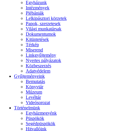
Egyházunk
Intézmények
Plébániák
Lelkipásztori körzetek
Papok, szerzetesek
Világi munkatársak
Dokumentumok
Kitüntetések
Térkép
Miserend
Linkgyűjtemény
Nyertes pályázatok
Közbeszerzés
Adatvédelem
Gyűjteményeink
Bemutatás
Könyvtár
Múzeum
Levéltár
Videósorozat
Történelmünk
Egyházmegyénk
Püspökök
Segédpüspökök
Hitvallóink