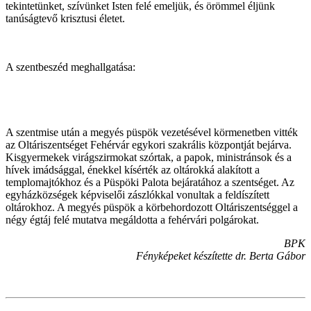
tekintetünket, szívünket Isten felé emeljük, és örömmel éljünk
tanúságtevő krisztusi életet.
A szentbeszéd meghallgatása:
A szentmise után a megyés püspök vezetésével körmenetben vitték
az Oltáriszentséget Fehérvár egykori szakrális központját bejárva.
Kisgyermekek virágszirmokat szórtak, a papok, ministránsok és a
hívek imádsággal, énekkel kísérték az oltárokká alakított a
templomajtókhoz és a Püspöki Palota bejáratához a szentséget. Az
egyházközségek képviselői zászlókkal vonultak a feldíszített
oltárokhoz. A megyés püspök a körbehordozott Oltáriszentséggel a
négy égtáj felé mutatva megáldotta a fehérvári polgárokat.
BPK
Fényképeket készítette dr. Berta Gábor