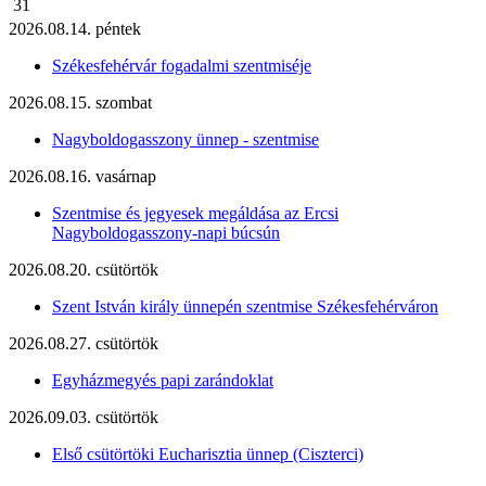
31
2026.08.14. péntek
Székesfehérvár fogadalmi szentmiséje
2026.08.15. szombat
Nagyboldogasszony ünnep - szentmise
2026.08.16. vasárnap
Szentmise és jegyesek megáldása az Ercsi
Nagyboldogasszony-napi búcsún
2026.08.20. csütörtök
Szent István király ünnepén szentmise Székesfehérváron
2026.08.27. csütörtök
Egyházmegyés papi zarándoklat
2026.09.03. csütörtök
Első csütörtöki Eucharisztia ünnep (Ciszterci)