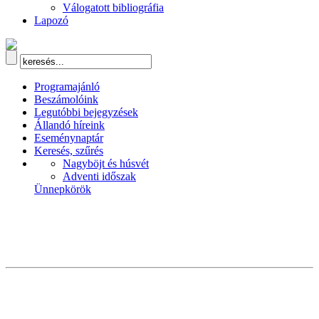
Válogatott bibliográfia
Lapozó
Programajánló
Beszámolóink
Legutóbbi bejegyzések
Állandó híreink
Eseménynaptár
Keresés, szűrés
Nagyböjt és húsvét
Adventi időszak
Ünnepkörök