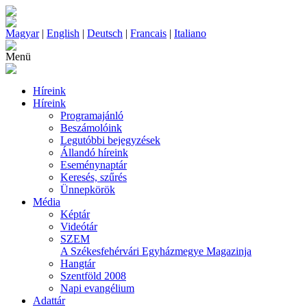
Magyar
|
English
|
Deutsch
|
Francais
|
Italiano
Menü
Híreink
Híreink
Programajánló
Beszámolóink
Legutóbbi bejegyzések
Állandó híreink
Eseménynaptár
Keresés, szűrés
Ünnepkörök
Média
Képtár
Videótár
SZEM
A Székesfehérvári Egyházmegye Magazinja
Hangtár
Szentföld 2008
Napi evangélium
Adattár