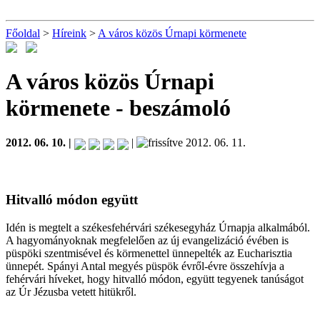
Főoldal
>
Híreink
>
A város közös Úrnapi körmenete
A város közös Úrnapi
körmenete
- beszámoló
2012. 06. 10. |
|
2012. 06. 11.
Hitvalló módon együtt
Idén is megtelt a székesfehérvári székesegyház Úrnapja alkalmából.
A hagyományoknak megfelelően az új evangelizáció évében is
püspöki szentmisével és körmenettel ünnepelték az Eucharisztia
ünnepét. Spányi Antal megyés püspök évről-évre összehívja a
fehérvári híveket, hogy hitvalló módon, együtt tegyenek tanúságot
az Úr Jézusba vetett hitükről.