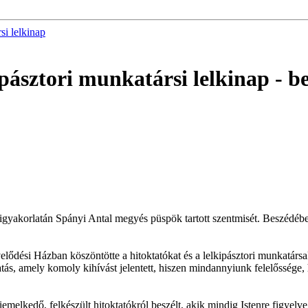
si lelkinap
kipásztori munkatársi lelkinap
- b
gyakorlatán Spányi Antal megyés püspök tartott szentmisét. Beszédébe
elődési Házban köszöntötte a hitoktatókat és a lelkipásztori munkatárs
atás, amely komoly kihívást jelentett, hiszen mindannyiunk felelőssége,
melkedő, felkészült hitoktatókról beszélt, akik mindig Istenre figyelve