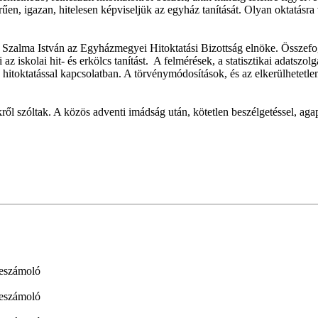
űen, igazan, hitelesen képviseljük az egyház tanítását. Olyan oktatásra 
Szalma István az Egyházmegyei Hitoktatási Bizottság elnöke. Összefogl
 iskolai hit- és erkölcs tanítást. A felmérések, a statisztikai adatszolg
a hitoktatással kapcsolatban. A törvénymódosítások, és az elkerülhetetl
l szóltak. A közös adventi imádság után, kötetlen beszélgetéssel, agap
eszámoló
eszámoló