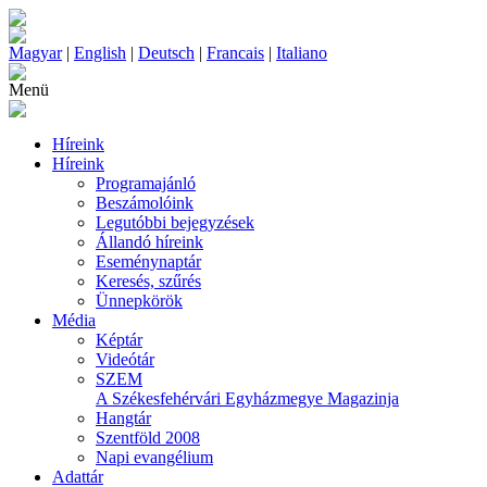
Magyar
|
English
|
Deutsch
|
Francais
|
Italiano
Menü
Híreink
Híreink
Programajánló
Beszámolóink
Legutóbbi bejegyzések
Állandó híreink
Eseménynaptár
Keresés, szűrés
Ünnepkörök
Média
Képtár
Videótár
SZEM
A Székesfehérvári Egyházmegye Magazinja
Hangtár
Szentföld 2008
Napi evangélium
Adattár