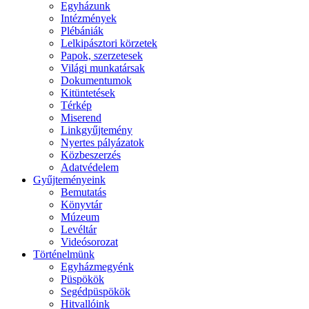
Egyházunk
Intézmények
Plébániák
Lelkipásztori körzetek
Papok, szerzetesek
Világi munkatársak
Dokumentumok
Kitüntetések
Térkép
Miserend
Linkgyűjtemény
Nyertes pályázatok
Közbeszerzés
Adatvédelem
Gyűjteményeink
Bemutatás
Könyvtár
Múzeum
Levéltár
Videósorozat
Történelmünk
Egyházmegyénk
Püspökök
Segédpüspökök
Hitvallóink