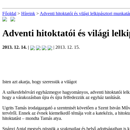
Főoldal
>
Híreink
>
Adventi hitoktatói és világi lelkipásztori munkatár
Adventi hitoktatói és világi lel
2013. 12. 14. |
| 2013. 12. 15.
Isten azt akarja, hogy szeressük a világot
A székesfehérvári egyházmegye hagyományos, adventi hitoktatói lelki
hogy a várakozásban újra és újra felfedezzük az egyház tanítását.
Ugrits Tamás irodaigazgató a szentmisét követően a Szent István Műv
tervéről. Ennek az évnek kiemelkedő témája volt a katekézis, a hitokt
hitoktatást – mondta Tamás atya.
Spányi Antal megyés püspök a szakmailag és belső adottságaiban is kie