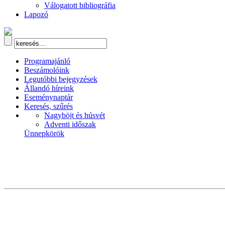
Válogatott bibliográfia
Lapozó
Programajánló
Beszámolóink
Legutóbbi bejegyzések
Állandó híreink
Eseménynaptár
Keresés, szűrés
Nagyböjt és húsvét
Adventi időszak
Ünnepkörök