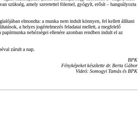
van szükség, amely szeretettel fölemel, gyógyít, erősít – hangsúlyozta
alójában elmondta: a munka nem indult könnyen, fel kellett állítani
áltatások, a helyes jogértelmezés feladatai mellett, a megfelelő
en papírmunka nehézségei ellenére azonban rendben indult el az
éval zárult a nap.
BPK
Fényképeket készítette dr. Berta Gábor
Videó: Somogyi Tamás és BPK