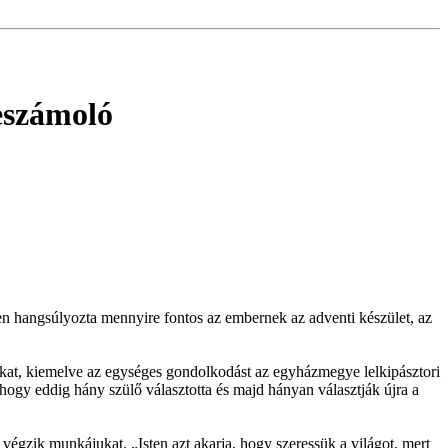
eszámoló
n hangsúlyozta mennyire fontos az embernek az adventi készület, az
akat, kiemelve az egységes gondolkodást az egyházmegye lelkipásztori
 hogy eddig hány szülő választotta és majd hányan választják újra a
 végzik munkájukat. „Isten azt akarja, hogy szeressük a világot, mert