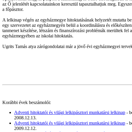
az Ő jelenlétét kapcsolatainkon keresztül tapasztalhatjuk meg. Egyszer
a főpásztor.
A lelkinap végén az egyházmegye hitoktatásának helyzetét mutatta be 
egy szervezetet az egyházmegyén belül a koordinálásra és előkészíteni az
tanmenet készítése, létszám és finanszírozási problémák merültek fel 
egyházmegyében az iskolai hitoktatás.
Ugrits Tamás atya zárógondolatai már a jövő évi egyházmegyei tervekrő
Korábbi évek beszámolói:
Adventi hitoktatói és világi lelkipásztori munkatársi lelkinap
- b
2008.12.13.
Adventi hitoktatói és világi lelkipásztori munkatársi lelkinap
- b
2009.12.12.