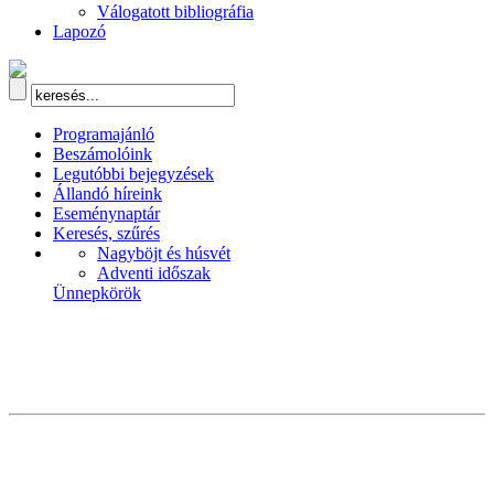
Válogatott bibliográfia
Lapozó
Programajánló
Beszámolóink
Legutóbbi bejegyzések
Állandó híreink
Eseménynaptár
Keresés, szűrés
Nagyböjt és húsvét
Adventi időszak
Ünnepkörök