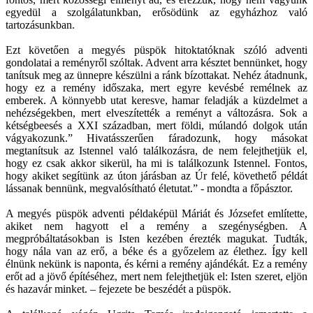
egyedül a szolgálatunkban, erősödünk az egyházhoz való
tartozásunkban.
Ezt követően a megyés püspök hitoktatóknak szóló adventi
gondolatai a reményről szóltak. Advent arra késztet bennünket, hogy
tanítsuk meg az ünnepre készülni a ránk bízottakat. Nehéz átadnunk,
hogy ez a remény időszaka, mert egyre kevésbé remélnek az
emberek. A könnyebb utat keresve, hamar feladják a küzdelmet a
nehézségekben, mert elveszítették a reményt a változásra. Sok a
kétségbeesés a XXI században, mert földi, múlandó dolgok után
vágyakozunk.” Hivatásszerűen fáradozunk, hogy másokat
megtanítsuk az Istennel való találkozásra, de nem felejthetjük el,
hogy ez csak akkor sikerül, ha mi is találkozunk Istennel. Fontos,
hogy akiket segítünk az úton járásban az Úr felé, követhető példát
lássanak bennünk, megvalósítható életutat.” - mondta a főpásztor.
A megyés püspök adventi példaképül Máriát és Józsefet említette,
akiket nem hagyott el a remény a szegénységben. A
megpróbáltatásokban is Isten kezében érezték magukat. Tudták,
hogy nála van az erő, a béke és a győzelem az élethez. Így kell
élnünk nekünk is naponta, és kérni a remény ajándékát. Ez a remény
erőt ad a jövő építéséhez, mert nem felejthetjük el: Isten szeret, eljön
és hazavár minket. – fejezete be beszédét a püspök.