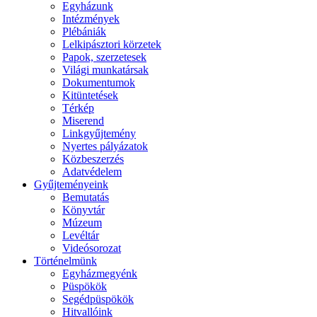
Egyházunk
Intézmények
Plébániák
Lelkipásztori körzetek
Papok, szerzetesek
Világi munkatársak
Dokumentumok
Kitüntetések
Térkép
Miserend
Linkgyűjtemény
Nyertes pályázatok
Közbeszerzés
Adatvédelem
Gyűjteményeink
Bemutatás
Könyvtár
Múzeum
Levéltár
Videósorozat
Történelmünk
Egyházmegyénk
Püspökök
Segédpüspökök
Hitvallóink