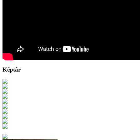
Képtár