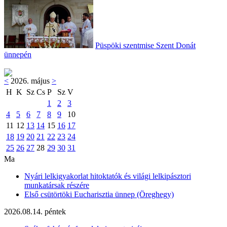
Püspöki szentmise Szent Donát
ünnepén
<
2026. május
>
H
K
Sz
Cs
P
Sz
V
1
2
3
4
5
6
7
8
9
10
11
12
13
14
15
16
17
18
19
20
21
22
23
24
25
26
27
28
29
30
31
Ma
Nyári lelkigyakorlat hitoktatók és világi lelkipásztori
munkatársak részére
Első csütörtöki Eucharisztia ünnep (Öreghegy)
2026.08.14. péntek