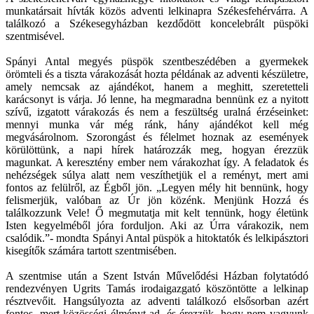
munkatársait hívták közös adventi lelkinapra Székesfehérvárra. A
találkozó a Székesegyházban kezdődött koncelebrált püspöki
szentmisével.
Spányi Antal megyés püspök szentbeszédében a gyermekek
örömteli és a tiszta várakozását hozta példának az adventi készületre,
amely nemcsak az ajándékot, hanem a meghitt, szeretetteli
karácsonyt is várja. Jó lenne, ha megmaradna bennünk ez a nyitott
szívű, izgatott várakozás és nem a feszültség uralná érzéseinket:
mennyi munka vár még ránk, hány ajándékot kell még
megvásárolnom. Szorongást és félelmet hoznak az események
körülöttünk, a napi hírek határozzák meg, hogyan érezzük
magunkat. A keresztény ember nem várakozhat így. A feladatok és
nehézségek súlya alatt nem veszíthetjük el a reményt, mert ami
fontos az felülről, az Égből jön. „Legyen mély hit bennünk, hogy
felismerjük, valóban az Úr jön közénk. Menjünk Hozzá és
találkozzunk Vele! Ő megmutatja mit kelt tennünk, hogy életünk
Isten kegyelméből jóra forduljon. Aki az Úrra várakozik, nem
csalódik.”- mondta Spányi Antal püspök a hitoktatók és lelkipásztori
kisegítők számára tartott szentmisében.
A szentmise után a Szent István Művelődési Házban folytatódó
rendezvényen Ugrits Tamás irodaigazgató köszöntötte a lelkinap
résztvevőit. Hangsúlyozta az adventi találkozó elsősorban azért
fontos, mert közösségi élményt ad, és érezzük, hogy nem vagyunk