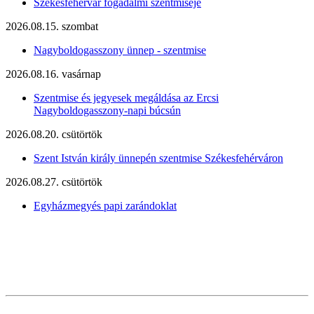
Székesfehérvár fogadalmi szentmiséje
2026.08.15. szombat
Nagyboldogasszony ünnep - szentmise
2026.08.16. vasárnap
Szentmise és jegyesek megáldása az Ercsi
Nagyboldogasszony-napi búcsún
2026.08.20. csütörtök
Szent István király ünnepén szentmise Székesfehérváron
2026.08.27. csütörtök
Egyházmegyés papi zarándoklat