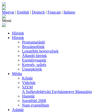
Magyar
|
English
|
Deutsch
|
Francais
|
Italiano
Menü
Híreink
Híreink
Programajánló
Beszámolóink
Legutóbbi bejegyzések
Állandó híreink
Eseménynaptár
Keresés, szűrés
Ünnepkörök
Média
Képtár
Videótár
SZEM
A Székesfehérvári Egyházmegye Magazinja
Hangtár
Szentföld 2008
Napi evangélium
Adattár