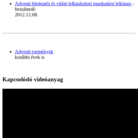
Adventi hitoktatói és világi lelkipásztori munkatársi lelkinap
-
beszámoló
2012.12.08.
Adventi események
korábbi évek is
Kapcsolódó videóanyag