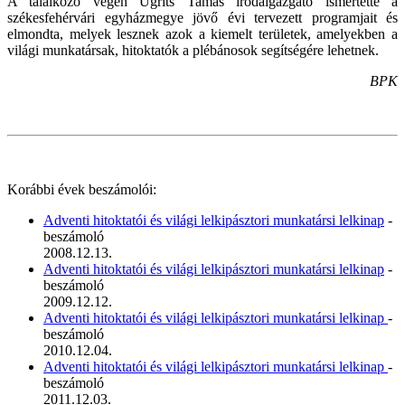
A találkozó végén Ugrits Tamás irodaigazgató ismertette a
székesfehérvári egyházmegye jövő évi tervezett programjait és
elmondta, melyek lesznek azok a kiemelt területek, amelyekben a
világi munkatársak, hitoktatók a plébánosok segítségére lehetnek.
BPK
Korábbi évek beszámolói:
Adventi hitoktatói és világi lelkipásztori munkatársi lelkinap
-
beszámoló
2008.12.13.
Adventi hitoktatói és világi lelkipásztori munkatársi lelkinap
-
beszámoló
2009.12.12.
Adventi hitoktatói és világi lelkipásztori munkatársi lelkinap
-
beszámoló
2010.12.04.
Adventi hitoktatói és világi lelkipásztori munkatársi lelkinap
-
beszámoló
2011.12.03.