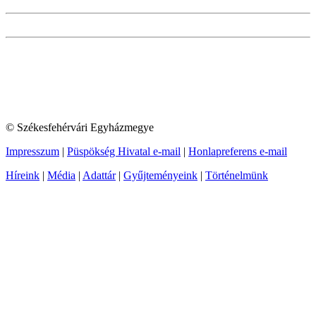
© Székesfehérvári Egyházmegye
Impresszum
|
Püspökség Hivatal e-mail
|
Honlapreferens e-mail
Híreink
|
Média
|
Adattár
|
Gyűjteményeink
|
Történelmünk