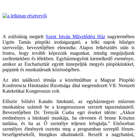
A zsúfolásig megtelt
Szent István Művelődési Ház
nagytermében
Ugrits Tamás püspöki irodaigazgató, a lelki napok hűséges
szervezője, bevezetőjében elmondta: Alapos felkészülés után is
fontos, hogy tovább képezzük magunkat, mindig megújuljunk
szellemiekben és lélekben. Egyházmegyénk kiemelkedő eseménye,
amikor az Eucharisztiát együtt ünnepeljük megyés püspökünkkel,
papjaink és munkatársaik közösségében.
Az idei találkozó témája a közelmúltban a Magyar Püspöki
Konferencia Hitoktatási Bizottsága által megrendezett VII. Nemzeti
Kateketikai Kongresszus volt.
Először Sófalvi Katalin hitoktató, az egyházmegyei múzeum
munkatársa számolt be a kongresszuson szerzett tapasztalatairól.
Bevezetőjében Dr. Ternyák Csaba egri érseket idézte: „Akkor
eredményes a hitoktató munkája, ha elevenen él benne Krisztus
tanítása, és ha az Ő személye teljesen lefoglalja.” Elsősorban
személyes élményeit osztotta meg a programban szereplő fórum-
beszélgetésekről, liturgikus alkalmakról. Beszélt a nagyhatású,