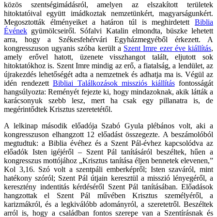
közös szentségimádásról, amelyen az elszakított területek
hitoktatóival együtt imádkoztak nemzetünkért, magyarságunkért.
Megosztották élményeiket a határon túl is meghirdetett
Biblia
Évének
gyümölcseiről. Sófalvi Katalin elmondta, büszke lehetett
arra, hogy a Székesfehérvári Egyházmegyéből érkezett. A
kongresszuson ugyanis szóba került a
Szent Imre ezer éve kiállítás
,
amely erővel hatott, üzenete visszhangot talált, eljutott sok
hitoktatókhoz is. Szent Imre mindig az erő, a fiatalság, a lendület, az
újrakezdés lehetőségét adta a nemzetnek és adhatja ma is. Végül az
idén rendezett
Bibliai Találkozások missziós kiállítás
fontosságát
hangsúlyozta: Reményét fejezte ki, hogy mindazoknak, akik látták a
karácsonyuk szebb lesz, mert ha csak egy pillanatra is, de
megérintődtek Krisztus szeretetétől.
A lelkinap második előadója Szabó Gyula plébános volt, aki a
kongresszuson elhangzott 12 előadást összegezte. A beszámolóból
megtudtuk: a Biblia évéhez és a Szent Pál-évhez kapcsolódva az
előadók Isten igéjéről – Szent Pál tanításáról beszéltek, hűen a
kongresszus mottójához „Krisztus tanítása éljen bennetek elevenen,”
Kol 3,16. Szó volt a szentpáli emberképről; Isten szaváról, mint
hatékony szóról; Szent Pál útjain keresztül a misszió lényegéről, a
keresztény indentitás kérdéséről Szent Pál tanításában. Előadások
hangzottak el Szent Pál művében Krisztus személyéről, a
karizmákról, és a legkiválóbb adományról, a szeretetről. Beszéltek
arról is, hogy a családban fontos szerepe van a Szentírásnak és