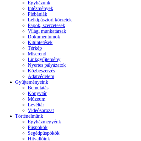
Egyházunk
Intézmények
Plébániák
Lelkipásztori körzetek
Papok, szerzetesek
Világi munkatársak
Dokumentumok
Kitüntetések
Térkép
Miserend
Linkgyűjtemény
Nyertes pályázatok
Közbeszerzés
Adatvédelem
Gyűjteményeink
Bemutatás
Könyvtár
Múzeum
Levéltár
Videósorozat
Történelmünk
Egyházmegyénk
Püspökök
Segédpüspökök
Hitvallóink