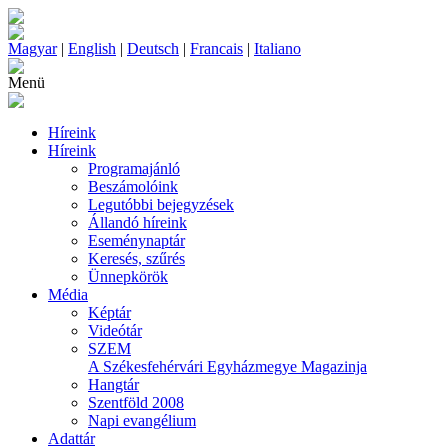
Magyar
|
English
|
Deutsch
|
Francais
|
Italiano
Menü
Híreink
Híreink
Programajánló
Beszámolóink
Legutóbbi bejegyzések
Állandó híreink
Eseménynaptár
Keresés, szűrés
Ünnepkörök
Média
Képtár
Videótár
SZEM
A Székesfehérvári Egyházmegye Magazinja
Hangtár
Szentföld 2008
Napi evangélium
Adattár