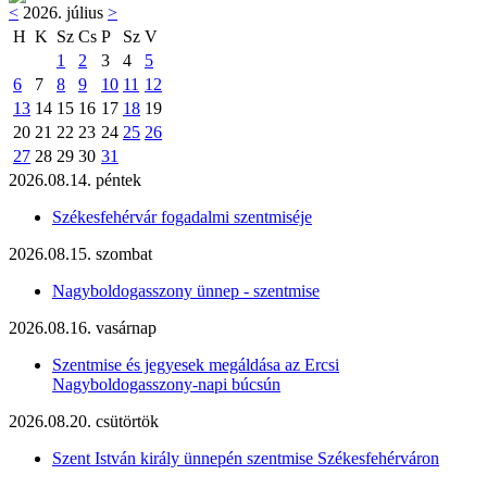
<
2026. július
>
H
K
Sz
Cs
P
Sz
V
1
2
3
4
5
6
7
8
9
10
11
12
13
14
15
16
17
18
19
20
21
22
23
24
25
26
27
28
29
30
31
2026.08.14. péntek
Székesfehérvár fogadalmi szentmiséje
2026.08.15. szombat
Nagyboldogasszony ünnep - szentmise
2026.08.16. vasárnap
Szentmise és jegyesek megáldása az Ercsi
Nagyboldogasszony-napi búcsún
2026.08.20. csütörtök
Szent István király ünnepén szentmise Székesfehérváron