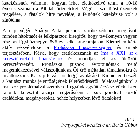
katekézisnek valamint, hogyan lehet életközelivé tenni a 10-18
évesek számára a Bibliai történeteket. Végül a szentírási üzenetek
megélése, a fiatalok hitre nevelése, a felnőttek katekézise volt a
zárótéma.
A nap végén Spányi Antal püspök záróbeszédében meghívott
minden hitoktatót és lelkipásztori kisegítőt, hogy tevékenyen vegyen
részt az Egyházmegye jövő évi lelki programjában. Kiemelten kérte
aktív részvételüket a
Prohászka Imaszövetségben
és annak
terjesztésében. Kérte, hogy csatlakozzanak az
Ima a XXI. sz.-i
keresztényekért imádsághoz
és mondják el az üldözött
keresztényekért. Prohászka püspök évfordulóinak méltó
megemlékezésével válaszoljunk az Őt érő méltatlan támadásokra és
imádkozzunk Kaszap István boldoggá avatásáért. Kiemelten beszélt
a karitász munka jelentőségének felerősödéséről, felelősségünkről a
mai kor problémáival szemben. Legyünk együtt érző szívűek, Isten
rajtunk keresztül akarja megerősíteni a sok gonddal küzdő
családokat, magányosokat, nehéz helyzetben lévő fiatalokat!
- BPK -
Fényképeket készítette dr. Berta Gábor