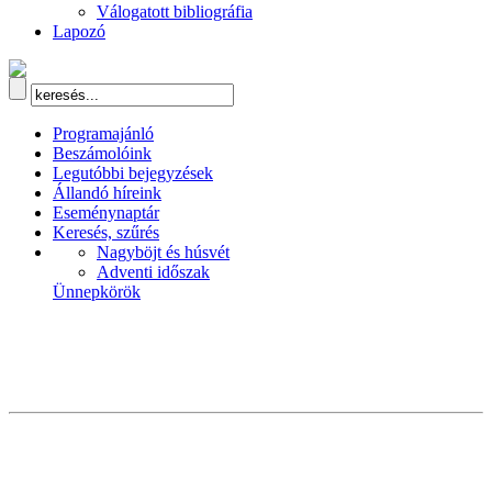
Válogatott bibliográfia
Lapozó
Programajánló
Beszámolóink
Legutóbbi bejegyzések
Állandó híreink
Eseménynaptár
Keresés, szűrés
Nagyböjt és húsvét
Adventi időszak
Ünnepkörök