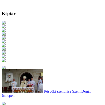
Képtár
Püspöki szentmise Szent Donát
ünnepén