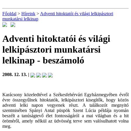
Főoldal
>
Híreink
>
Adventi hitoktatói és világi lelkipásztori
munkatársi lelkinap
Adventi hitoktatói és világi
lelkipásztori munkatársi
lelkinap
- beszámoló
2008. 12. 13. |
Karácsony közeledtével a Székesfehérvári Egyházmegyében évről
évre összegyűlnek hitoktatók, lelkipásztori kisegítők, hogy közös
adventi lelki napon vegyenek részt. A találkozót megnyitó
szentmisében Spányi Antal püspök Szent Lúcia példája nyomán
beszélt a tanúságtevő élet fontosságáról a mai világban és a hit
öröméről, amely nélkül az üdvösség terve sem valósulhatott volna
meg.