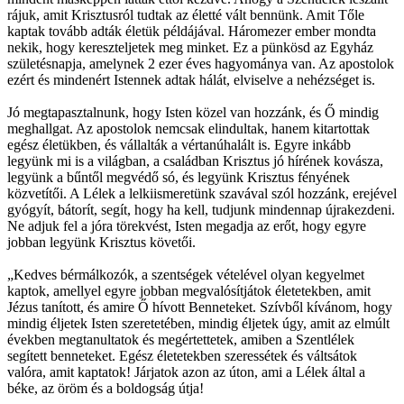
rájuk, amit Krisztusról tudtak az életté vált bennünk. Amit Tőle
kaptak tovább adták életük példájával. Háromezer ember mondta
nekik, hogy kereszteljetek meg minket. Ez a pünkösd az Egyház
születésnapja, amelynek 2 ezer éves hagyománya van. Az apostolok
ezért és mindenért Istennek adtak hálát, elviselve a nehézséget is.
Jó megtapasztalnunk, hogy Isten közel van hozzánk, és Ő mindig
meghallgat. Az apostolok nemcsak elindultak, hanem kitartottak
egész életükben, és vállalták a vértanúhalált is. Egyre inkább
legyünk mi is a világban, a családban Krisztus jó hírének kovásza,
legyünk a bűntől megvédő só, és legyünk Krisztus fényének
közvetítői. A Lélek a lelkiismeretünk szavával szól hozzánk, erejével
gyógyít, bátorít, segít, hogy ha kell, tudjunk mindennap újrakezdeni.
Ne adjuk fel a jóra törekvést, Isten megadja az erőt, hogy egyre
jobban legyünk Krisztus követői.
„Kedves bérmálkozók, a szentségek vételével olyan kegyelmet
kaptok, amellyel egyre jobban megvalósítjátok életetekben, amit
Jézus tanított, és amire Ő hívott Benneteket. Szívből kívánom, hogy
mindig éljetek Isten szeretetében, mindig éljetek úgy, amit az elmúlt
években megtanultatok és megértettetek, amiben a Szentlélek
segített benneteket. Egész életetekben szeressétek és váltsátok
valóra, amit kaptatok! Járjatok azon az úton, ami a Lélek által a
béke, az öröm és a boldogság útja!