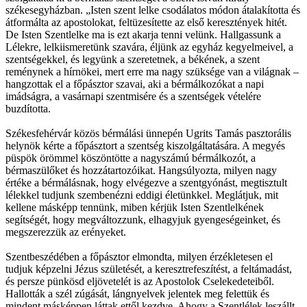
székesegyházban. „Isten szent lelke csodálatos módon átalakította és
átformálta az apostolokat, feltüzesítette az első keresztények hitét.
De Isten Szentlelke ma is ezt akarja tenni velünk. Hallgassunk a
Lélekre, lelkiismeretünk szavára, éljünk az egyház kegyelmeivel, a
szentségekkel, és legyünk a szeretetnek, a békének, a szent
reménynek a hírnökei, mert erre ma nagy szüksége van a világnak –
hangzottak el a főpásztor szavai, aki a bérmálkozókat a napi
imádságra, a vasárnapi szentmisére és a szentségek vételére
buzdította.
Székesfehérvár közös bérmálási ünnepén Ugrits Tamás pasztorális
helynök kérte a főpásztort a szentség kiszolgáltatására. A megyés
püspök örömmel köszöntötte a nagyszámú bérmálkozót, a
bérmaszülőket és hozzátartozóikat. Hangsúlyozta, milyen nagy
értéke a bérmálásnak, hogy elvégezve a szentgyónást, megtisztult
lélekkel tudjunk szembenézni eddigi életünkkel. Meglátjuk, mit
kellene másképp tennünk, miben kérjük Isten Szentlelkének
segítségét, hogy megváltozzunk, elhagyjuk gyengeségeinket, és
megszerezzük az erényeket.
Szentbeszédében a főpásztor elmondta, milyen érzékletesen el
tudjuk képzelni Jézus születését, a keresztrefeszítést, a feltámadást,
és persze pünkösd eljövetelét is az Apostolok Cselekedeteiből.
Hallották a szél zúgását, lángnyelvek jelentek meg felettük és
mindent másképpen láttak ettől kezdve. Ahogy a Szentlélek leszállt