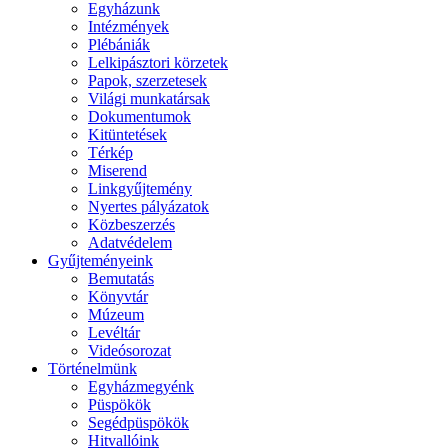
Egyházunk
Intézmények
Plébániák
Lelkipásztori körzetek
Papok, szerzetesek
Világi munkatársak
Dokumentumok
Kitüntetések
Térkép
Miserend
Linkgyűjtemény
Nyertes pályázatok
Közbeszerzés
Adatvédelem
Gyűjteményeink
Bemutatás
Könyvtár
Múzeum
Levéltár
Videósorozat
Történelmünk
Egyházmegyénk
Püspökök
Segédpüspökök
Hitvallóink