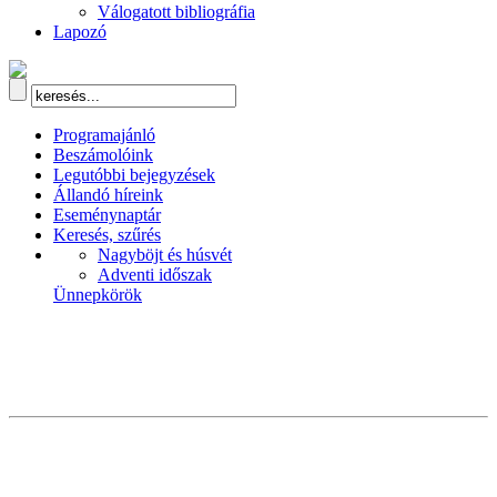
Válogatott bibliográfia
Lapozó
Programajánló
Beszámolóink
Legutóbbi bejegyzések
Állandó híreink
Eseménynaptár
Keresés, szűrés
Nagyböjt és húsvét
Adventi időszak
Ünnepkörök