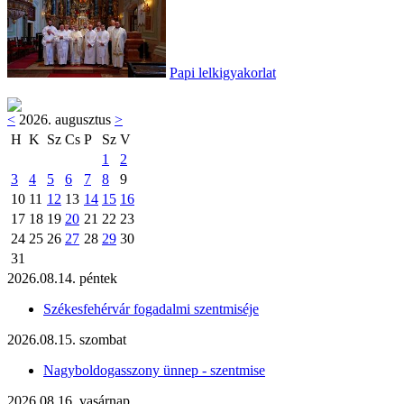
Papi lelkigyakorlat
<
2026. augusztus
>
H
K
Sz
Cs
P
Sz
V
1
2
3
4
5
6
7
8
9
10
11
12
13
14
15
16
17
18
19
20
21
22
23
24
25
26
27
28
29
30
31
2026.08.14. péntek
Székesfehérvár fogadalmi szentmiséje
2026.08.15. szombat
Nagyboldogasszony ünnep - szentmise
2026.08.16. vasárnap