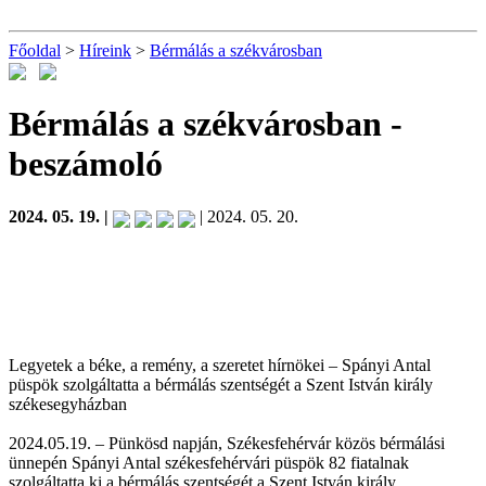
Főoldal
>
Híreink
>
Bérmálás a székvárosban
Bérmálás a székvárosban
-
beszámoló
2024. 05. 19. |
| 2024. 05. 20.
Legyetek a béke, a remény, a szeretet hírnökei – Spányi Antal
püspök szolgáltatta a bérmálás szentségét a Szent István király
székesegyházban
2024.05.19. – Pünkösd napján, Székesfehérvár közös bérmálási
ünnepén Spányi Antal székesfehérvári püspök 82 fiatalnak
szolgáltatta ki a bérmálás szentségét a Szent István király