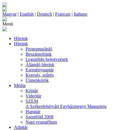
Magyar
|
English
|
Deutsch
|
Francais
|
Italiano
Menü
Híreink
Híreink
Programajánló
Beszámolóink
Legutóbbi bejegyzések
Állandó híreink
Eseménynaptár
Keresés, szűrés
Ünnepkörök
Média
Képtár
Videótár
SZEM
A Székesfehérvári Egyházmegye Magazinja
Hangtár
Szentföld 2008
Napi evangélium
Adattár