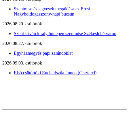
Szentmise és jegyesek megáldása az Ercsi
Nagyboldogasszony-napi búcsún
2026.08.20. csütörtök
Szent István király ünnepén szentmise Székesfehérváron
2026.08.27. csütörtök
Egyházmegyés papi zarándoklat
2026.09.03. csütörtök
Első csütörtöki Eucharisztia ünnep (Ciszterci)