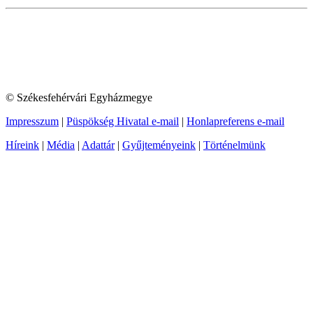
© Székesfehérvári Egyházmegye
Impresszum
|
Püspökség Hivatal e-mail
|
Honlapreferens e-mail
Híreink
|
Média
|
Adattár
|
Gyűjteményeink
|
Történelmünk