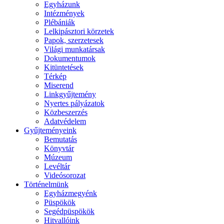
Egyházunk
Intézmények
Plébániák
Lelkipásztori körzetek
Papok, szerzetesek
Világi munkatársak
Dokumentumok
Kitüntetések
Térkép
Miserend
Linkgyűjtemény
Nyertes pályázatok
Közbeszerzés
Adatvédelem
Gyűjteményeink
Bemutatás
Könyvtár
Múzeum
Levéltár
Videósorozat
Történelmünk
Egyházmegyénk
Püspökök
Segédpüspökök
Hitvallóink