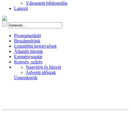
Válogatott bibliográfia
Lapozó
Programajánló
Beszámolóink
Legutóbbi bejegyzések
Állandó híreink
Eseménynaptár
Keresés, szűrés
Nagyböjt és húsvét
Adventi időszak
Ünnepkörök