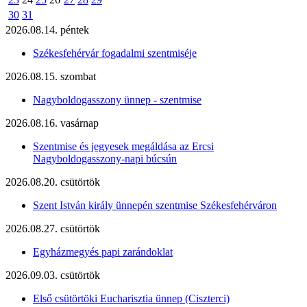
30
31
2026.08.14. péntek
Székesfehérvár fogadalmi szentmiséje
2026.08.15. szombat
Nagyboldogasszony ünnep - szentmise
2026.08.16. vasárnap
Szentmise és jegyesek megáldása az Ercsi
Nagyboldogasszony-napi búcsún
2026.08.20. csütörtök
Szent István király ünnepén szentmise Székesfehérváron
2026.08.27. csütörtök
Egyházmegyés papi zarándoklat
2026.09.03. csütörtök
Első csütörtöki Eucharisztia ünnep (Ciszterci)