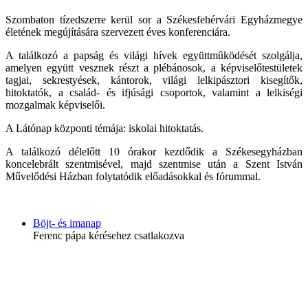
Szombaton tízedszerre kerül sor a Székesfehérvári Egyházmegye
életének megújítására szervezett éves konferenciára.
A találkozó a papság és világi hívek együttmûködését szolgálja,
amelyen együtt vesznek részt a plébánosok, a képviselőtestületek
tagjai, sekrestyések, kántorok, világi lelkipásztori kisegítők,
hitoktatók, a család- és ifjúsági csoportok, valamint a lelkiségi
mozgalmak képviselői.
A Látónap központi témája: iskolai hitoktatás.
A találkozó délelőtt 10 órakor kezdődik a Székesegyházban
koncelebrált szentmisével, majd szentmise után a Szent István
Művelődési Házban folytatódik előadásokkal és fórummal.
Böjt- és imanap
Ferenc pápa kérésehez csatlakozva