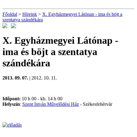
Főoldal
>
Híreink
>
X. Egyházmegyei Látónap - ima és böjt a
szentatya szándékára
X. Egyházmegyei Látónap -
ima és böjt a szentatya
szándékára
2013. 09. 07.
| 2012. 10. 11.
Időpont:
10 h 00 - kb. 14 h 00
Helyszín
:
Szent István Mûvelődési Ház
- Székesfehérvár