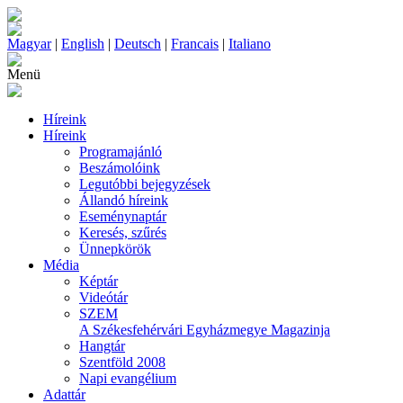
Magyar
|
English
|
Deutsch
|
Francais
|
Italiano
Menü
Híreink
Híreink
Programajánló
Beszámolóink
Legutóbbi bejegyzések
Állandó híreink
Eseménynaptár
Keresés, szűrés
Ünnepkörök
Média
Képtár
Videótár
SZEM
A Székesfehérvári Egyházmegye Magazinja
Hangtár
Szentföld 2008
Napi evangélium
Adattár