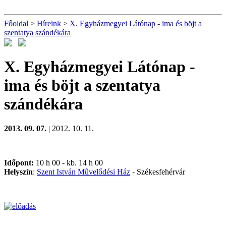
Főoldal
>
Híreink
>
X. Egyházmegyei Látónap - ima és böjt a
szentatya szándékára
X. Egyházmegyei Látónap -
ima és böjt a szentatya
szándékára
2013. 09. 07.
| 2012. 10. 11.
Időpont:
10 h 00 - kb. 14 h 00
Helyszín
:
Szent István Mûvelődési Ház
- Székesfehérvár