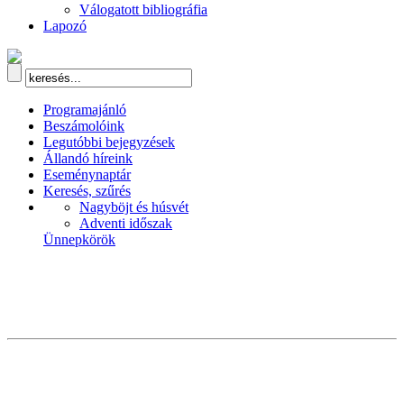
Válogatott bibliográfia
Lapozó
Programajánló
Beszámolóink
Legutóbbi bejegyzések
Állandó híreink
Eseménynaptár
Keresés, szűrés
Nagyböjt és húsvét
Adventi időszak
Ünnepkörök