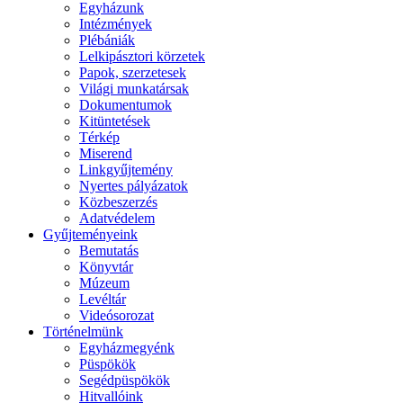
Egyházunk
Intézmények
Plébániák
Lelkipásztori körzetek
Papok, szerzetesek
Világi munkatársak
Dokumentumok
Kitüntetések
Térkép
Miserend
Linkgyűjtemény
Nyertes pályázatok
Közbeszerzés
Adatvédelem
Gyűjteményeink
Bemutatás
Könyvtár
Múzeum
Levéltár
Videósorozat
Történelmünk
Egyházmegyénk
Püspökök
Segédpüspökök
Hitvallóink