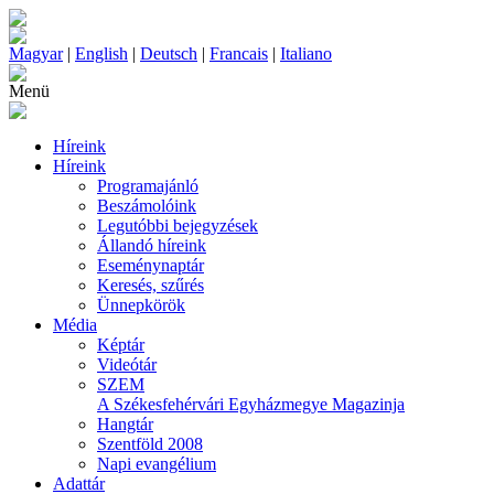
Magyar
|
English
|
Deutsch
|
Francais
|
Italiano
Menü
Híreink
Híreink
Programajánló
Beszámolóink
Legutóbbi bejegyzések
Állandó híreink
Eseménynaptár
Keresés, szűrés
Ünnepkörök
Média
Képtár
Videótár
SZEM
A Székesfehérvári Egyházmegye Magazinja
Hangtár
Szentföld 2008
Napi evangélium
Adattár