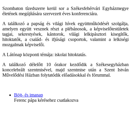
Szombaton tízedszerre kerül sor a Székesfehérvári Egyházmegye
életének megújítására szervezett éves konferenciára.
A találkozó a papság és világi hívek együttmûködését szolgálja,
amelyen együtt vesznek részt a plébánosok, a képviselőtestületek
tagjai, sekrestyések, kántorok, világi lelkipásztori kisegítők,
hitoktatók, a család- és ifjúsági csoportok, valamint a lelkiségi
mozgalmak képviselői.
A Látónap központi témája: iskolai hitoktatás.
A találkozó délelőtt 10 órakor kezdődik a Székesegyházban
koncelebrált szentmisével, majd szentmise után a Szent István
Művelődési Házban folytatódik előadásokkal és fórummal.
Böjt- és imanap
Ferenc pápa kérésehez csatlakozva