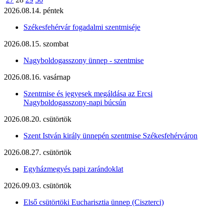
2026.08.14. péntek
Székesfehérvár fogadalmi szentmiséje
2026.08.15. szombat
Nagyboldogasszony ünnep - szentmise
2026.08.16. vasárnap
Szentmise és jegyesek megáldása az Ercsi
Nagyboldogasszony-napi búcsún
2026.08.20. csütörtök
Szent István király ünnepén szentmise Székesfehérváron
2026.08.27. csütörtök
Egyházmegyés papi zarándoklat
2026.09.03. csütörtök
Első csütörtöki Eucharisztia ünnep (Ciszterci)