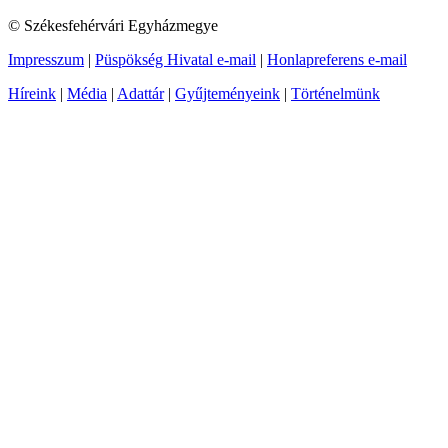
© Székesfehérvári Egyházmegye
Impresszum
|
Püspökség Hivatal e-mail
|
Honlapreferens e-mail
Híreink
|
Média
|
Adattár
|
Gyűjteményeink
|
Történelmünk