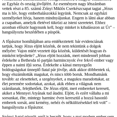
az Egyház és ország jövőjéért. Az eseményen nagy létszámban
vettek részt a 85. számú Zrínyi Miklós Cserkészcsapat tagjai „Jézus
ma is hív, hogy emberhalászokká legyünk. Nemcsak az egyházi
személyeket hívja, hanem mindnyájunkat. Engem is látni akar abban
a csapatban, amelyik életével tükrözi az isteni szeretetet. Ehhez
azonban először hagynunk kell, hogy minket is kihalásszon az Úr” –
hangsúlyozta beszédében a püspök.
A főpásztor homíliájában arra emlékeztetett: bár evidenciának
tartjuk, hogy Jézus eljött közénk, de nem tekintünk a dolgok
mélyére: Vajon miért vezetett útja közénk, küldetését hogyan és
minként teljesítette? „Jézus eljött hozzánk, mert mindennél jobban
érdekelte a Bethesda tó partján harmincnyolc éve fekvő ember vagy
éppen a naimi ifjú sorsa. Érdekelte a kánai menyegzőn
boldogságukat ünneplő fiatal pár jövője, akik akkor döbbentek rá,
hogy elszámították magukat, és nincs több boruk. Mondhatnánk
tovább: az elesetteket, a szegényeket, a magukra maradottakat, az
élet peremére sodortakat, azokat, akik ebben a világnak nem
számítanak, felejthetőek. De Jézus eljött, mert embereket keresett,
akiket a Mennyei Atyának tud átadni. Eljött, és ezért vállalta a mi
sorsunkat, élte, mintegy harminc éven keresztül a hozzá hasonló
emberek sorsát, ami kemény, nehéz és nélkülözésekkel teli volt” –
hangsúlyozta a főpásztor.
Spányi Antal püspök arról is beszélt, hogy a mai modern ember sem