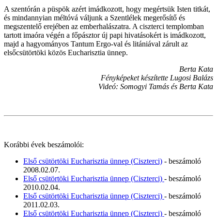
A szentórán a püspök azért imádkozott, hogy megértsük Isten titkát,
és mindannyian méltóvá váljunk a Szentlélek megerősítő és
megszentelő erejében az emberhalászatra. A ciszterci templomban
tartott imaóra végén a főpásztor új papi hivatásokért is imádkozott,
majd a hagyományos Tantum Ergo-val és litániával zárult az
elsőcsütörtöki közös Eucharisztia ünnep.
Berta Kata
Fényképeket készítette Lugosi Balázs
Videó: Somogyi Tamás és Berta Kata
Korábbi évek beszámolói:
Első csütörtöki Eucharisztia ünnep (Ciszterci)
- beszámoló
2008.02.07.
Első csütörtöki Eucharisztia ünnep (Ciszterci)
- beszámoló
2010.02.04.
Első csütörtöki Eucharisztia ünnep (Ciszterci)
- beszámoló
2011.02.03.
Első csütörtöki Eucharisztia ünnep (Ciszterci)
- beszámoló