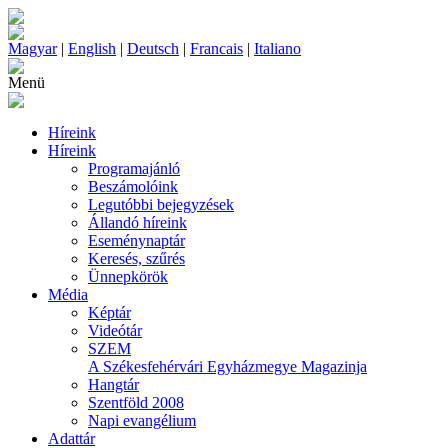
Magyar
|
English
|
Deutsch
|
Francais
|
Italiano
Menü
Híreink
Híreink
Programajánló
Beszámolóink
Legutóbbi bejegyzések
Állandó híreink
Eseménynaptár
Keresés, szűrés
Ünnepkörök
Média
Képtár
Videótár
SZEM
A Székesfehérvári Egyházmegye Magazinja
Hangtár
Szentföld 2008
Napi evangélium
Adattár