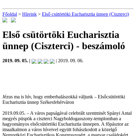
Főoldal
>
Híreink
>
Első csütörtöki Eucharisztia ünnep (Ciszterci)
Első csütörtöki Eucharisztia
ünnep (Ciszterci)
- beszámoló
2019. 09. 05. |
| 2019. 09. 06.
Jézus ma is hív, hogy emberhalászokká váljunk – Elsőcsütörtöki
Eucharisztia ünnep Székesfehérváron
2019.09.05. – A város papságával celebrált szentmisét Spányi Antal
megyés püspök a ciszterci Nagyboldogasszony-templomban a
hagyományos elsőcsütörtöki Eucharisztia ünnepen. A főpásztor az
imaalkalmon a város híveivel együtt fohászkodott a közelgő
Nemzetközi Eucharisztikus Kongresszusért, a magyar családokért,