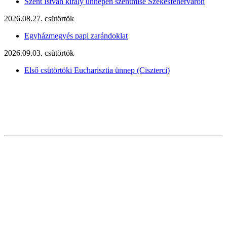
Szent István király ünnepén szentmise Székesfehérváron
2026.08.27. csütörtök
Egyházmegyés papi zarándoklat
2026.09.03. csütörtök
Első csütörtöki Eucharisztia ünnep (Ciszterci)