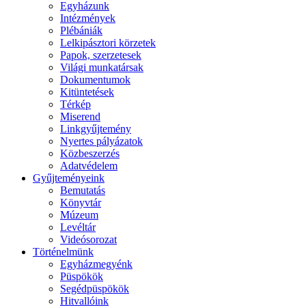
Egyházunk
Intézmények
Plébániák
Lelkipásztori körzetek
Papok, szerzetesek
Világi munkatársak
Dokumentumok
Kitüntetések
Térkép
Miserend
Linkgyűjtemény
Nyertes pályázatok
Közbeszerzés
Adatvédelem
Gyűjteményeink
Bemutatás
Könyvtár
Múzeum
Levéltár
Videósorozat
Történelmünk
Egyházmegyénk
Püspökök
Segédpüspökök
Hitvallóink