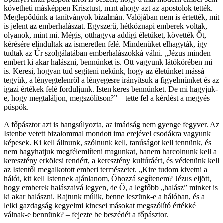
követheti másképpen Krisztust, mint ahogy azt az apostolok tették.
Meglepődünk a tanítványok bizalmán. Valójában nem is értették, mit
is jelent az emberhalászat. Egyszerű, hétköznapi emberek voltak,
olyanok, mint mi. Mégis, otthagyva addigi életüket, követték Őt,
kérésére elindultak az ismeretlen felé. Mindenüket elhagyták, így
tudtak az Úr szolgálatában emberhalászokká válni. „Jézus minden
embert ki akar halászni, bennünket is. Ott vagyunk látókörében mi
is. Keresi, hogyan tud segíteni nekünk, hogy az életünket mássá
tegyük, a lényegtelenről a lényegesre irányítsuk a figyelmünket és az
igazi értékek felé forduljunk. Isten keres bennünket. De mi hagyjuk-
e, hogy megtaláljon, megszólítson?” – tette fel a kérdést a megyés
püspök.
A főpásztor azt is hangsúlyozta, az imádság nem gyenge fegyver. Az
Istenbe vetett bizalommal mondott ima erejével csodákra vagyunk
képesek. Ki kell állnunk, szólnunk kell, tanúságot kell tennünk, és
nem hagyhatjuk megfélemlíteni magunkat, hanem harcolnunk kell a
keresztény erkölcsi rendért, a keresztény kultúráért, és védenünk kell
az Istentől megalkotott emberi természetet. „Kire tudom kivetni a
hálót, kit kell Istennek ajánlanom, Őhozzá segítenem? Jézus eljött,
hogy emberek halászaivá legyen, de Ő, a legfőbb „halász” minket is
ki akar halászni. Rajtunk múlik, benne leszünk-e a hálóban, és a
lelki gazdagság kegyelmi kincsei másokat megszólító értékké
válnak-e bennünk? – fejezte be beszédét a főpásztor.