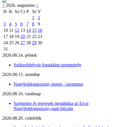
<
2026. augusztus
>
H
K
Sz
Cs
P
Sz
V
1
2
3
4
5
6
7
8
9
10
11
12
13
14
15
16
17
18
19
20
21
22
23
24
25
26
27
28
29
30
31
2026.08.14. péntek
Székesfehérvár fogadalmi szentmiséje
2026.08.15. szombat
Nagyboldogasszony ünnep - szentmise
2026.08.16. vasárnap
Szentmise és jegyesek megáldása az Ercsi
Nagyboldogasszony-napi búcsún
2026.08.20. csütörtök