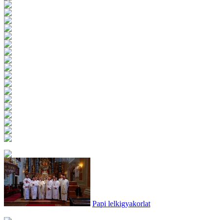
Papi lelkigyakorlat