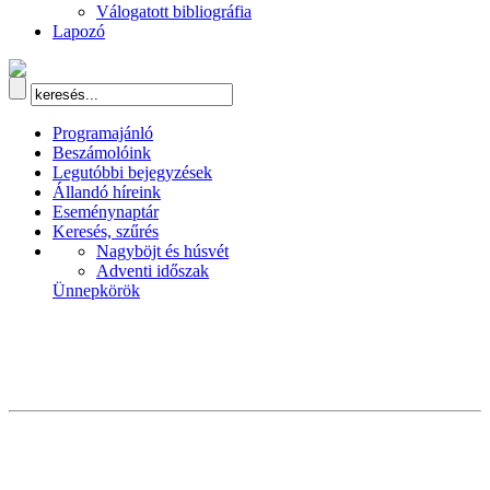
Válogatott bibliográfia
Lapozó
Programajánló
Beszámolóink
Legutóbbi bejegyzések
Állandó híreink
Eseménynaptár
Keresés, szűrés
Nagyböjt és húsvét
Adventi időszak
Ünnepkörök