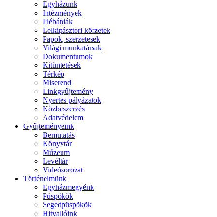
Egyházunk
Intézmények
Plébániák
Lelkipásztori körzetek
Papok, szerzetesek
Világi munkatársak
Dokumentumok
Kitüntetések
Térkép
Miserend
Linkgyűjtemény
Nyertes pályázatok
Közbeszerzés
Adatvédelem
Gyűjteményeink
Bemutatás
Könyvtár
Múzeum
Levéltár
Videósorozat
Történelmünk
Egyházmegyénk
Püspökök
Segédpüspökök
Hitvallóink