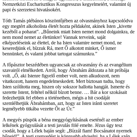
Nemzetközi Eucharisztikus Kongresszus kegyelmeiért, valamint új
papi és szerzetesi hivatásokért.
Tóth Tamás plébános köszöntőjében az olvasmányhoz kapcsolódva
egy megtért alkoholista életét hozta példaként, akinek Isten „kivette
kezéből a poharat”. „Bűneink miatt Isten nemet mond dolgainkra, de
nem mond nemet az életünkre! Vannak terveink, saját
elképzeléseink az élettel, de ha Isten valamire nemet mond, ne
keseredjünk el, bízzuk Rá, mert Ő alkotott minket, Ő ismer
bennünket, és valami jobbat tartogat számunkra.”
A főpásztor beszédében ugyancsak az olvasmány és az evangélium
szavairól elmélkedett. Arról, hogy Ábrahám áldozata a hit próbája
volt. „Ő, aki Istenre figyelő ember volt, nem alkudozott, nem
vitatkozott, hanem engedelmeskedett. Mert biztosan tudta, hogy
Isten szólította meg, hiszen oly sokszor hallotta hangját. Ismerte és
szerette Istent, feltétel nélkül bízott benne. … Bár a kor szokásait
fedezhetjük fel ebben a történetben, mégis a hit csodáját
szemlélhetjük Ábrahámban, azt, hogy az Isten iránti szeretet
legmélyebb titkába vezette Őt az Úr.”
A megyés püspök a béna meggyógyításának eseténél az ember
lelkének gyógyulását a testi javulás fölé emelte. Jézus úgy tesz
csodát, hogy a Lélek baján segít: „Bízzál fiam! Bocsánatot nyernek
bűneid!”. A testi szenvedést is könnyebb elviselni, ha a Lélek szép