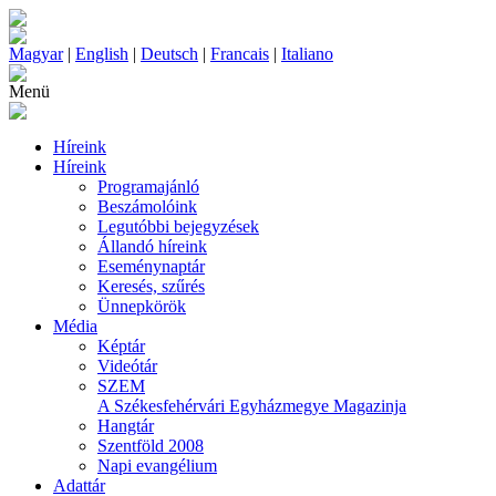
Magyar
|
English
|
Deutsch
|
Francais
|
Italiano
Menü
Híreink
Híreink
Programajánló
Beszámolóink
Legutóbbi bejegyzések
Állandó híreink
Eseménynaptár
Keresés, szűrés
Ünnepkörök
Média
Képtár
Videótár
SZEM
A Székesfehérvári Egyházmegye Magazinja
Hangtár
Szentföld 2008
Napi evangélium
Adattár