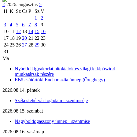
<
2026. augusztus
>
H
K
Sz
Cs
P
Sz
V
1
2
3
4
5
6
7
8
9
10
11
12
13
14
15
16
17
18
19
20
21
22
23
24
25
26
27
28
29
30
31
Ma
Nyári lelkigyakorlat hitoktatók és világi lelkipásztori
munkatársak részére
Első csütörtöki Eucharisztia ünnep (Öreghegy)
2026.08.14. péntek
Székesfehérvár fogadalmi szentmiséje
2026.08.15. szombat
Nagyboldogasszony ünnep - szentmise
2026.08.16. vasárnap