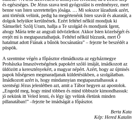
és egészséges. De Jézus szava testi gyógyulást is eredményez, mert
benne van Isten szeretetteljes jósága. … Mi sokszor lázadunk azért,
ami történik velünk, pedig ha megértenénk Isten szavát és akaratát, a
dolgok helyükre kerülnének. Ezért feltétel nélkül mondjuk ki
Sámuellel: Szólj Uram, hallja a Te szolgád és mondjunk Igent,
ahogy Mária tette az angyali üdvözletkor. Akkor Isten közelségét és
erejét mi is megtapasztalhatjuk. Feltétel nélkül bízzunk, mert Ő
hatalmat adott Fiának a bűnök bocsánatára” – fejezte be beszédét a
püspök.
A szentmise végén a főpásztor elimádkozta az egyházmegye
Prohászka Imaszövetségének papokért szóló imáját, imádkozott az
üldözött a keresztényekért, a magyar népért. Azért, hogy az újmisés
papok hűségesen megmaradjanak küldetésükben, a szolgálatban.
Imádkozott azért is, hogy mindannyian megtapasztalhassuk a
szentségi Jézus jelenlétben azt, amit a Tábor hegyen az apostolok.
„Engedd meg, hogy mind többen és mind többször kimondhassuk:
jó nekünk itt Veled lenni, és légy így velünk életünk minden
pillanatában!” –fejezte be imádságát a főpásztor.
Berta Kata
Kép: Hered Katalin