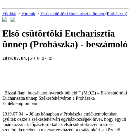
Főoldal
>
Híreink
>
Első csütörtöki Eucharisztia ünnep (Prohászka)
Első csütörtöki Eucharisztia
ünnep (Prohászka)
- beszámoló
2019. 07. 04.
| 2019. 07. 05.
„Bízzál fiam, bocsánatot nyernek bűneid!” (Mt9,2) – Elsőcsütörtöki
Eucharisztia ünnep Székesfehérváron a Prohászka
Emléktemplomban
2019.07.04. – Július hónapban a Prohászka emléktemplomban
gyűltek össze a székesfehérvári egyházközségek hívei, hogy együtt
imádkozzanak főpásztorukkal az elsőcsütörtöki szentmise és
szentóra keretében a magyar egyházért, a családokért, a közelgő