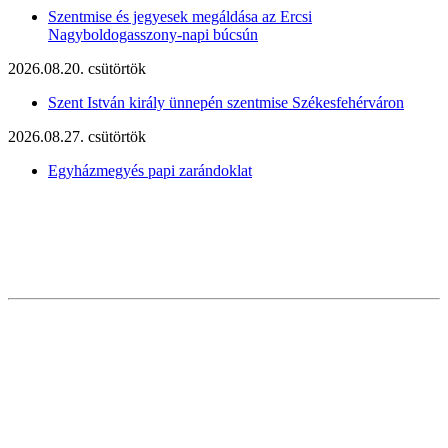
Szentmise és jegyesek megáldása az Ercsi
Nagyboldogasszony-napi búcsún
2026.08.20. csütörtök
Szent István király ünnepén szentmise Székesfehérváron
2026.08.27. csütörtök
Egyházmegyés papi zarándoklat