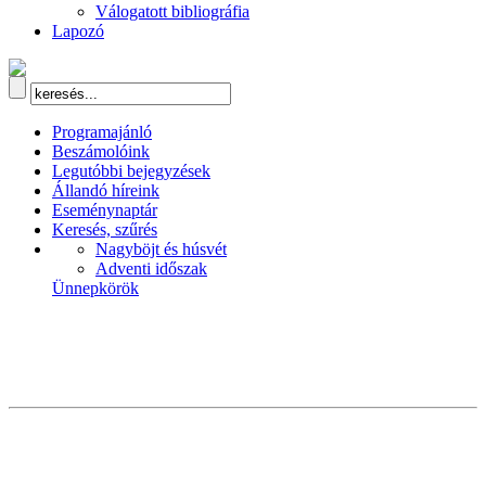
Válogatott bibliográfia
Lapozó
Programajánló
Beszámolóink
Legutóbbi bejegyzések
Állandó híreink
Eseménynaptár
Keresés, szűrés
Nagyböjt és húsvét
Adventi időszak
Ünnepkörök