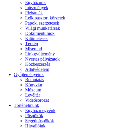
Egyházunk
Intézmények
Plébániák
Lelkipásztori körzetek
Papok, szerzetesek
Világi munkatársak
Dokumentumok
Kitüntetések
Térkép
Miserend
Linkgyűjtemény
Nyertes pályázatok
Közbeszerzés
Adatvédelem
Gyűjteményeink
Bemutatás
Könyvtár
Múzeum
Levéltár
Videósorozat
Történelmünk
Egyházmegyénk
Püspökök
Segédpüspökök
Hitvallóink