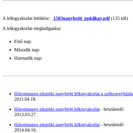
A lelkigyakorlat letöltése:
1503nagybojti_ppkilkgy.pdf
(135 kB)
A lelkigyakorlat meghallgatása:
Első nap:
Második nap:
Harmadik nap:
Háromnapos püspöki nagyböjti lelkigyakorlat a székesegyházb
2011.04.18.
Háromnapos püspöki nagyböjti lelkigyakorlat
- beszámoló
2013.03.27.
Háromnapos püspöki nagyböjti lelkigyakorlat
- beszámoló
2014.04.16.