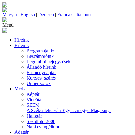
Magyar
|
English
|
Deutsch
|
Francais
|
Italiano
Menü
Híreink
Híreink
Programajánló
Beszámolóink
Legutóbbi bejegyzések
Állandó híreink
Eseménynaptár
Keresés, szűrés
Ünnepkörök
Média
Képtár
Videótár
SZEM
A Székesfehérvári Egyházmegye Magazinja
Hangtár
Szentföld 2008
Napi evangélium
Adattár