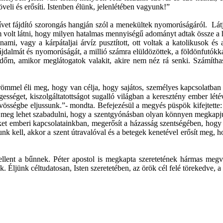
növeli és erősíti. Istenben élünk, jelenlétében vagyunk!”
zívet fájdító szorongás hangján szól a menekültek nyomorúságáról. Lát
öm volt látni, hogy milyen hatalmas mennyiségű adományt adtak össze a
i, vagy a kárpátaljai árvíz pusztított, ott voltak a katolikusok és a
jdalmát és nyomorúságát, a millió számra elüldözöttek, a földönfutókká 
dőm, amikor meglátogatok valakit, akire nem néz rá senki. Számíthasso
mmel éli meg, hogy van célja, hogy sajátos, személyes kapcsolatban lehe
egességet, kiszolgáltatottságot sugalló világban a keresztény ember lét
vösségbe eljussunk.”- mondta. Befejezésül a megyés püspök kifejtette: 
l meg lehet szabadulni, hogy a szentgyónásban olyan könnyen megkapju
 emberi kapcsolatainkban, megerősít a házasság szentségében, hogy a fö
unk kell, akkor a szent útravalóval és a betegek kenetével erősít meg,
ellent a bűnnek. Péter apostol is megkapta szeretetének hármas megva
 Éljünk céltudatosan, Isten szeretetében, az örök cél felé törekedve, 