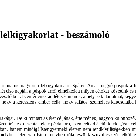
lelkigyakorlat
- beszámoló
tt háromnapos nagyböjti lelkigyakorlatot Spányi Antal megyéspüspök a f
ét első napján a püspök arról elmélkedett milyen célokat követünk és mi
vesztőiben. Isten értemet ad létezésünknek, amely lelki tartalmat, kegye
, hogy a keresztény ember célja, hogy sajátos, személyes kapcsolatba ke
átjai. De ki mit tart az élet céljának, értelmének, nagyon különböző. –
zentírás és a szentek élete példa arra, Isten célt ad életünknek. „Van 
ban, hanem mindig! Istengyermeki életem nem rendkívüliségekben mut
 melyben jelen van Isten, melyben róla teszünk szóval és szó nélkül, 