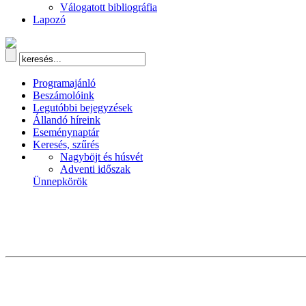
Válogatott bibliográfia
Lapozó
Programajánló
Beszámolóink
Legutóbbi bejegyzések
Állandó híreink
Eseménynaptár
Keresés, szűrés
Nagyböjt és húsvét
Adventi időszak
Ünnepkörök