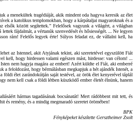
juk a menekültek tragédiáját, akik mindent oda hagyva keresik az élet
 hívek a katolikus templomokban, hogy a kárpátaljai magyaroknak és a
z elsők között segítettek.” Felelősek vagyunk a világért, a világban
lettek fájdalmát, a vértanúk szenvedését és hősiességét. ... Ne legyen
n rám! Felelős legyek érte! Súlyos feladat ez, de vállalni kell, ha
t az Istennel, akit Atyjának tekint, aki szeretetével egyszülött Fiát
ével kell, hogy hirdessen valami egészen mást, hirdesse: van célom! ...
Isten nem hagyja magára az embert! Azért küldte el Fiát, aki emberré
k a feloldozást, hogy bérmálásban megkapjuk a hét ajándék Istenét, a
ldi élet zarándokútján saját testével, az örök élet kenyerével táplál
 hogy nem kell csak a földi létben küszködő ember életét élnünk, hanem
llásáért hármas tagadásának bocsánatát! Mert rádöbbent mit tett, és
a hit és remény, és a mindig megmaradó szeretet örömében!
BPK
Fényképeket készítette Gersztheimer Zsolt