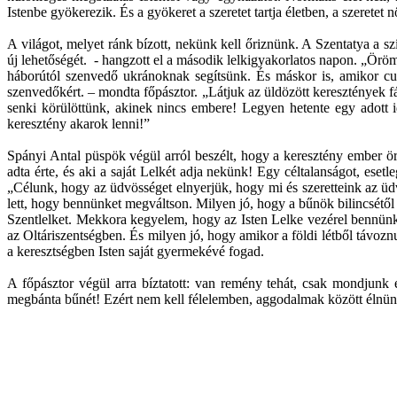
Istenbe gyökerezik. És a gyökeret a szeretet tartja életben, a szeretet 
A világot, melyet ránk bízott, nekünk kell őriznünk. A Szentatya a s
új lehetőségét. - hangzott el a második lelkigyakorlatos napon. „Ör
háborútól szenvedő ukránoknak segítsünk. És máskor is, amikor cunam
szenvedőkért. – mondta főpásztor. „Látjuk az üldözött keresztények fá
senki körülöttünk, akinek nincs embere! Legyen hetente egy adott i
keresztény akarok lenni!”
Spányi Antal püspök végül arról beszélt, hogy a keresztény ember örö
adta érte, és aki a saját Lelkét adja nekünk! Egy céltalanságot, esetl
„Célunk, hogy az üdvösséget elnyerjük, hogy mi és szeretteink az üd
lett, hogy bennünket megváltson. Milyen jó, hogy a bűnök bilincsétő
Szentlelket. Mekkora kegyelem, hogy az Isten Lelke vezérel bennünket
az Oltáriszentségben. És milyen jó, hogy amikor a földi létből távozn
a keresztségben Isten saját gyermekévé fogad.
A főpásztor végül arra bíztatott: van remény tehát, csak mondjunk 
megbánta bűnét! Ezért nem kell félelemben, aggodalmak között élnünk.