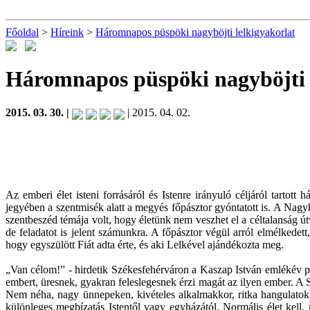
Főoldal
>
Híreink
>
Háromnapos püspöki nagyböjti lelkigyakorlat
Háromnapos püspöki nagyböjti 
2015. 03. 30. |
| 2015. 04. 02.
Az emberi élet isteni forrásáról és Istenre irányuló céljáról tarto
jegyében a szentmisék alatt a megyés főpásztor gyóntatott is. A Nagyh
szentbeszéd témája volt, hogy életünk nem veszhet el a céltalanság út
de feladatot is jelent számunkra. A főpásztor végül arról elmélkedett
hogy egyszülött Fiát adta érte, és aki Lelkével ajándékozta meg.
„Van célom!” - hirdetik Székesfehérváron a Kaszap István emlékév plak
embert, üresnek, gyakran feleslegesnek érzi magát az ilyen ember. A S
Nem néha, nagy ünnepeken, kivételes alkalmakkor, ritka hangulatok
különleges megbízatás Istentől vagy egyházától. Normális élet kell,