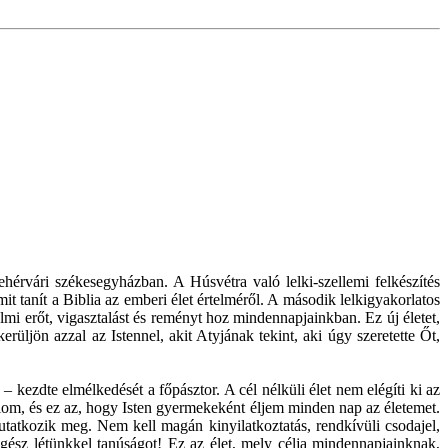
ehérvári székesegyházban. A Húsvétra való lelki-szellemi felkészítés
t tanít a Biblia az emberi élet értelméről. A második lelkigyakorlatos
lmi erőt, vigasztalást és reményt hoz mindennapjainkban. Ez új életet,
rüljön azzal az Istennel, akit Atyjának tekint, aki úgy szeretette Őt,
 kezdte elmélkedését a főpásztor. A cél nélküli élet nem elégíti ki az
célom, és ez az, hogy Isten gyermekeként éljem minden nap az életemet.
atkozik meg. Nem kell magán kinyilatkoztatás, rendkívüli csodajel,
egész létünkkel tanúságot! Ez az élet, mely célja mindennapjainknak,