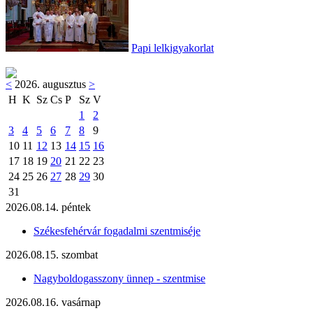
Papi lelkigyakorlat
<
2026. augusztus
>
H
K
Sz
Cs
P
Sz
V
1
2
3
4
5
6
7
8
9
10
11
12
13
14
15
16
17
18
19
20
21
22
23
24
25
26
27
28
29
30
31
2026.08.14. péntek
Székesfehérvár fogadalmi szentmiséje
2026.08.15. szombat
Nagyboldogasszony ünnep - szentmise
2026.08.16. vasárnap