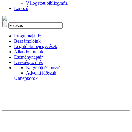
Válogatott bibliográfia
Lapozó
Programajánló
Beszámolóink
Legutóbbi bejegyzések
Állandó híreink
Eseménynaptár
Keresés, szűrés
Nagyböjt és húsvét
Adventi időszak
Ünnepkörök