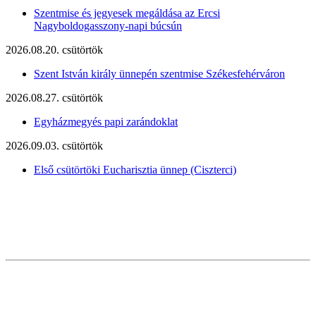
Szentmise és jegyesek megáldása az Ercsi
Nagyboldogasszony-napi búcsún
2026.08.20. csütörtök
Szent István király ünnepén szentmise Székesfehérváron
2026.08.27. csütörtök
Egyházmegyés papi zarándoklat
2026.09.03. csütörtök
Első csütörtöki Eucharisztia ünnep (Ciszterci)