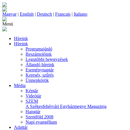
Magyar
|
English
|
Deutsch
|
Francais
|
Italiano
Menü
Híreink
Híreink
Programajánló
Beszámolóink
Legutóbbi bejegyzések
Állandó híreink
Eseménynaptár
Keresés, szűrés
Ünnepkörök
Média
Képtár
Videótár
SZEM
A Székesfehérvári Egyházmegye Magazinja
Hangtár
Szentföld 2008
Napi evangélium
Adattár