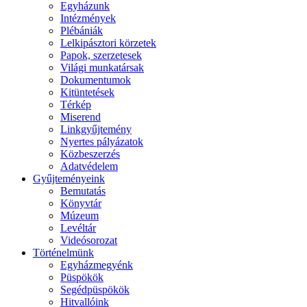
Egyházunk
Intézmények
Plébániák
Lelkipásztori körzetek
Papok, szerzetesek
Világi munkatársak
Dokumentumok
Kitüntetések
Térkép
Miserend
Linkgyűjtemény
Nyertes pályázatok
Közbeszerzés
Adatvédelem
Gyűjteményeink
Bemutatás
Könyvtár
Múzeum
Levéltár
Videósorozat
Történelmünk
Egyházmegyénk
Püspökök
Segédpüspökök
Hitvallóink