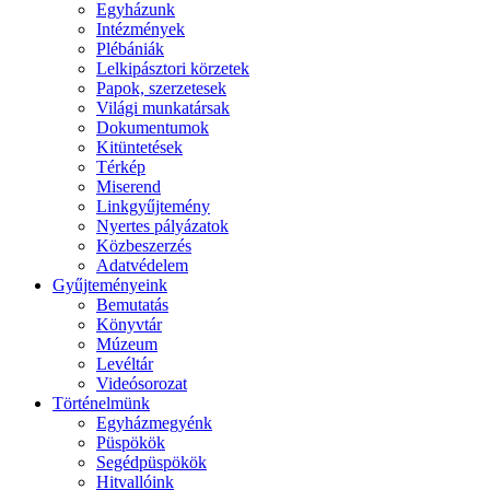
Egyházunk
Intézmények
Plébániák
Lelkipásztori körzetek
Papok, szerzetesek
Világi munkatársak
Dokumentumok
Kitüntetések
Térkép
Miserend
Linkgyűjtemény
Nyertes pályázatok
Közbeszerzés
Adatvédelem
Gyűjteményeink
Bemutatás
Könyvtár
Múzeum
Levéltár
Videósorozat
Történelmünk
Egyházmegyénk
Püspökök
Segédpüspökök
Hitvallóink