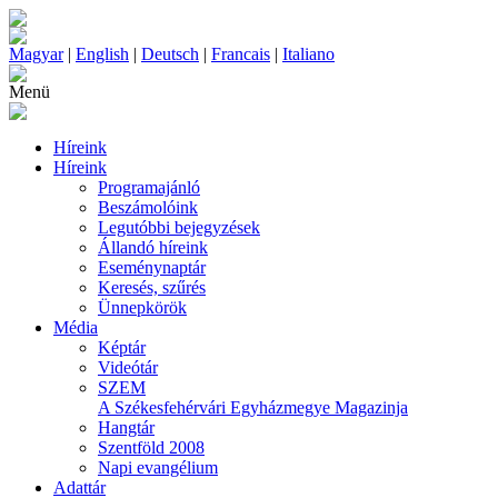
Magyar
|
English
|
Deutsch
|
Francais
|
Italiano
Menü
Híreink
Híreink
Programajánló
Beszámolóink
Legutóbbi bejegyzések
Állandó híreink
Eseménynaptár
Keresés, szűrés
Ünnepkörök
Média
Képtár
Videótár
SZEM
A Székesfehérvári Egyházmegye Magazinja
Hangtár
Szentföld 2008
Napi evangélium
Adattár