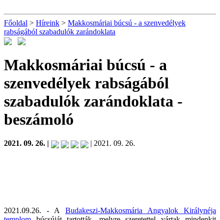
Főoldal
>
Híreink
>
Makkosmáriai búcsú - a szenvedélyek
rabságából szabadulók zarándoklata
Makkosmáriai búcsú - a
szenvedélyek rabságából
szabadulók zarándoklata
-
beszámoló
2021. 09. 26. |
| 2021. 09. 26.
2021.09.26. - A
Budakeszi-Makkosmária Angyalok Királynéja
templom
búcsúját tartották, melyre szeretettel vártak mindenkit