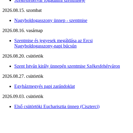
Székesfehérvár fogadalmi szentmiséje
2026.08.15. szombat
Nagyboldogasszony ünnep - szentmise
2026.08.16. vasárnap
Szentmise és jegyesek megáldása az Ercsi
Nagyboldogasszony-napi búcsún
2026.08.20. csütörtök
Szent István király ünnepén szentmise Székesfehérváron
2026.08.27. csütörtök
Egyházmegyés papi zarándoklat
2026.09.03. csütörtök
Első csütörtöki Eucharisztia ünnep (Ciszterci)