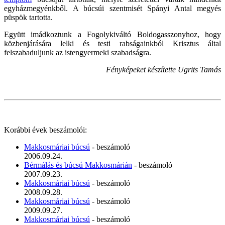
egyházmegyénkből. A búcsúi szentmisét Spányi Antal megyés
püspök tartotta.
Együtt imádkoztunk a Fogolykiváltó Boldogasszonyhoz, hogy
közbenjárására lelki és testi rabságainkból Krisztus által
felszabaduljunk az istengyermeki szabadságra.
Fényképeket készítette Ugrits Tamás
Korábbi évek beszámolói:
Makkosmáriai búcsú
- beszámoló
2006.09.24.
Bérmálás és búcsú Makkosmárián
- beszámoló
2007.09.23.
Makkosmáriai búcsú
- beszámoló
2008.09.28.
Makkosmáriai búcsú
- beszámoló
2009.09.27.
Makkosmáriai búcsú
- beszámoló