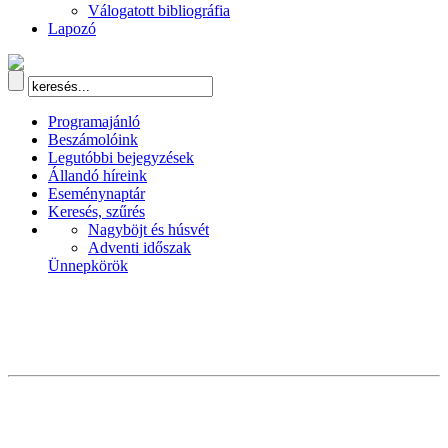
Válogatott bibliográfia
Lapozó
Programajánló
Beszámolóink
Legutóbbi bejegyzések
Állandó híreink
Eseménynaptár
Keresés, szűrés
Nagyböjt és húsvét
Adventi időszak
Ünnepkörök