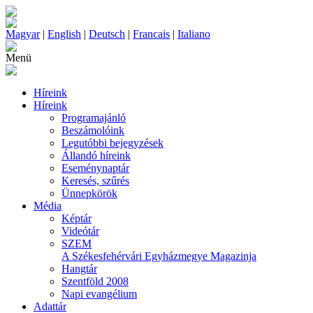
Magyar
|
English
|
Deutsch
|
Francais
|
Italiano
Menü
Híreink
Híreink
Programajánló
Beszámolóink
Legutóbbi bejegyzések
Állandó híreink
Eseménynaptár
Keresés, szűrés
Ünnepkörök
Média
Képtár
Videótár
SZEM
A Székesfehérvári Egyházmegye Magazinja
Hangtár
Szentföld 2008
Napi evangélium
Adattár