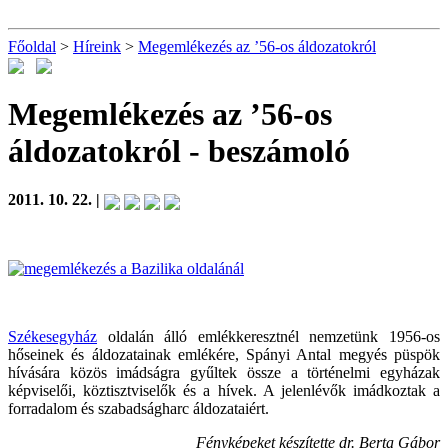
Főoldal
>
Híreink
>
Megemlékezés az ’56-os áldozatokról
Megemlékezés az ’56-os
áldozatokról
- beszámoló
2011. 10. 22. |
Székesegyház
oldalán álló emlékkeresztnél nemzetünk 1956-os
hőseinek és áldozatainak emlékére, Spányi Antal megyés püspök
hívására közös imádságra gyűltek össze a történelmi egyházak
képviselői, köztisztviselők és a hívek. A jelenlévők imádkoztak a
forradalom és szabadságharc áldozataiért.
Fényképeket készítette dr. Berta Gábor