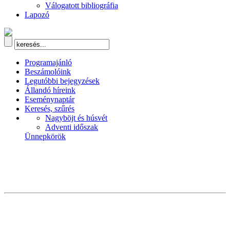
Válogatott bibliográfia
Lapozó
Programajánló
Beszámolóink
Legutóbbi bejegyzések
Állandó híreink
Eseménynaptár
Keresés, szűrés
Nagyböjt és húsvét
Adventi időszak
Ünnepkörök