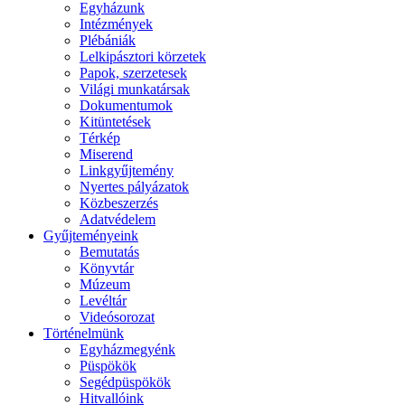
Egyházunk
Intézmények
Plébániák
Lelkipásztori körzetek
Papok, szerzetesek
Világi munkatársak
Dokumentumok
Kitüntetések
Térkép
Miserend
Linkgyűjtemény
Nyertes pályázatok
Közbeszerzés
Adatvédelem
Gyűjteményeink
Bemutatás
Könyvtár
Múzeum
Levéltár
Videósorozat
Történelmünk
Egyházmegyénk
Püspökök
Segédpüspökök
Hitvallóink