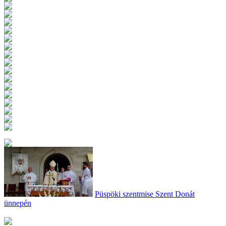
Püspöki szentmise Szent Donát
ünnepén