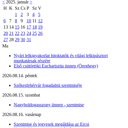
<
2025. január
>
H
K
Sz
Cs
P
Sz
V
1
2
3
4
5
6
7
8
9
10
11
12
13
14
15
16
17
18
19
20
21
22
23
24
25
26
27
28
29
30
31
Ma
Nyári lelkigyakorlat hitoktatók és világi lelkipásztori
munkatársak részére
Első csütörtöki Eucharisztia ünnep (Öreghegy)
2026.08.14. péntek
Székesfehérvár fogadalmi szentmiséje
2026.08.15. szombat
Nagyboldogasszony ünnep - szentmise
2026.08.16. vasárnap
Szentmise és jegyesek megáldása az Ercsi