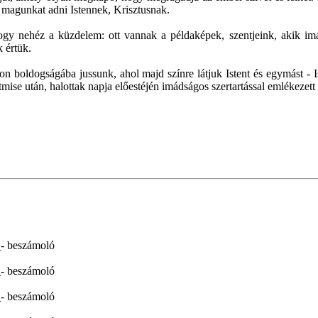
 magunkat adni Istennek, Krisztusnak.
gy nehéz a küzdelem: ott vannak a példaképek, szentjeink, akik im
 értük.
boldogságába jussunk, ahol majd színre látjuk Istent és egymást - Is
ntmise után, halottak napja előestéjén imádságos szertartással emlékezet
n
- beszámoló
n
- beszámoló
n
- beszámoló