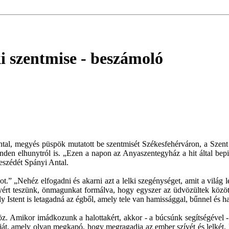
 szentmise
- beszámoló
tal, megyés püspök mutatott be szentmisét Székesfehérváron, a Szent
nden elhunytról is. „Ezen a napon az Anyaszentegyház a hit által bepi
beszédét Spányi Antal.
ot.” „Nehéz elfogadni és akarni azt a lelki szegénységet, amit a világ l
lyért teszünk, önmagunkat formálva, hogy egyszer az üdvözültek közö
y Istent is letagadná az égből, amely tele van hamissággal, bűnnel és h
. Amikor imádkozunk a halottakért, akkor - a búcsúnk segítségével - 
gját, amely olyan megkapó, hogy megragadja az ember szívét és lelkét.