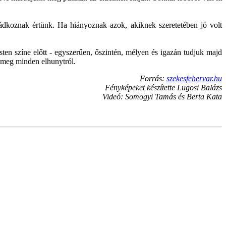
ádkoznak értünk. Ha hiányoznak azok, akiknek szeretetében jó volt
ten színe előtt - egyszerűen, őszintén, mélyen és igazán tudjuk majd
t meg minden elhunytról.
Forrás:
szekesfehervar.hu
Fényképeket készítette Lugosi Balázs
Videó: Somogyi Tamás és Berta Kata