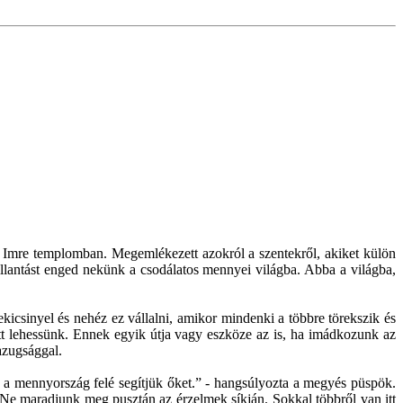
 Imre templomban. Megemlékezett azokról a szentekről, akiket külön
llantást enged nekünk a csodálatos mennyei világba. Abba a világba,
ekicsinyel és nehéz ez vállalni, amikor mindenki a többre törekszik és
tt lehessünk. Ennek egyik útja vagy eszköze az is, ha imádkozunk az
azugsággal.
a mennyország felé segítjük őket.” - hangsúlyozta a megyés püspök.
 Ne maradjunk meg pusztán az érzelmek síkján. Sokkal többről van itt