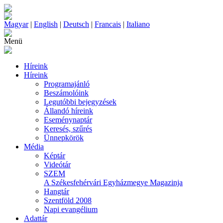
Magyar
|
English
|
Deutsch
|
Francais
|
Italiano
Menü
Híreink
Híreink
Programajánló
Beszámolóink
Legutóbbi bejegyzések
Állandó híreink
Eseménynaptár
Keresés, szűrés
Ünnepkörök
Média
Képtár
Videótár
SZEM
A Székesfehérvári Egyházmegye Magazinja
Hangtár
Szentföld 2008
Napi evangélium
Adattár