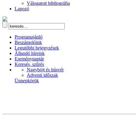
Válogatott bibliográfia
Lapozó
Programajánló
Beszámolóink
Legutóbbi bejegyzések
Állandó híreink
Eseménynaptár
Keresés, szűrés
Nagyböjt és húsvét
Adventi időszak
Ünnepkörök