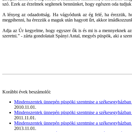
szó. Ezek az érzelmek segítenek bennünket, hogy egészen oda tudjuk
A lényeg az odaadottság. Ha vágyódunk az ég felé, ha érezzük, ho
megpihenni, ha érezzük a maguk után hagyott űrt, akkor imádkozzunk
Adja az Úr kegyelme, hogy egyszer ők is és mi is a mennyeknek azon 
szeretni.” - zárta gondolatait Spányi Antal, megyés püspök, aki a sze
Korábbi évek beszámolói:
Mindenszentek ünnepén püspöki szentmise a székesegyházba
2010.11.01.
Mindenszentek ünnepén püspöki szentmise a székesegyházba
2011.11.01.
Mindenszentek ünnepén püspöki szentmise a székesegyházba
2013.11.01.