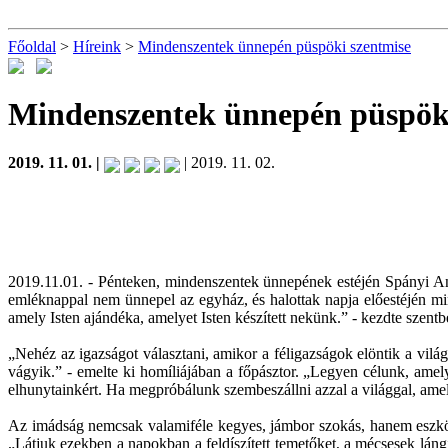
Főoldal
>
Híreink
>
Mindenszentek ünnepén püspöki szentmise
Mindenszentek ünnepén püspöki
2019. 11. 01. |
| 2019. 11. 02.
2019.11.01. - Pénteken, mindenszentek ünnepének estéjén Spányi An
emléknappal nem ünnepel az egyház, és halottak napja előestéjén mi
amely Isten ajándéka, amelyet Isten készített nekünk.” - kezdte szent
„Nehéz az igazságot választani, amikor a féligazságok elöntik a világ
vágyik.” - emelte ki homíliájában a főpásztor. „Legyen célunk, ame
elhunytainkért. Ha megpróbálunk szembeszállni azzal a világgal, amel
Az imádság nemcsak valamiféle kegyes, jámbor szokás, hanem eszköz
„Látjuk ezekben a napokban a feldíszített temetőket, a mécsesek lán