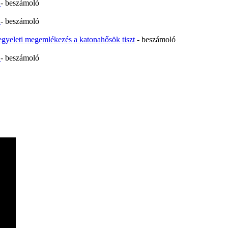
n
- beszámoló
n
- beszámoló
gyeleti megemlékezés a katonahősök tiszt
- beszámoló
n
- beszámoló