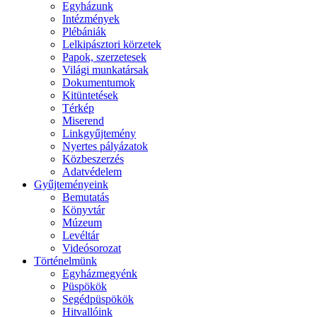
Egyházunk
Intézmények
Plébániák
Lelkipásztori körzetek
Papok, szerzetesek
Világi munkatársak
Dokumentumok
Kitüntetések
Térkép
Miserend
Linkgyűjtemény
Nyertes pályázatok
Közbeszerzés
Adatvédelem
Gyűjteményeink
Bemutatás
Könyvtár
Múzeum
Levéltár
Videósorozat
Történelmünk
Egyházmegyénk
Püspökök
Segédpüspökök
Hitvallóink