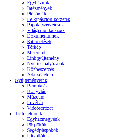
Egyházunk
Intézmények
Plébániák
Lelkipásztori körzetek
Papok, szerzetesek
Világi munkatársak
Dokumentumok
Kitüntetések
Térkép
Miserend
Linkgyűjtemény
Nyertes pályázatok
Közbeszerzés
Adatvédelem
Gyűjteményeink
Bemutatás
Könyvtár
Múzeum
Levéltár
Videósorozat
Történelmünk
Egyházmegyénk
Püspökök
Segédpüspökök
Hitvallóink