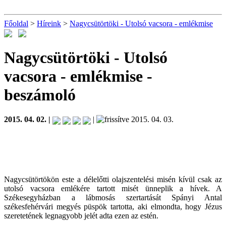
Főoldal
>
Híreink
>
Nagycsütörtöki - Utolsó vacsora - emlékmise
Nagycsütörtöki - Utolsó
vacsora - emlékmise
-
beszámoló
2015. 04. 02. |
|
2015. 04. 03.
Nagycsütörtökön este a délelőtti olajszentelési misén kívül csak az
utolsó vacsora emlékére tartott misét ünneplik a hívek. A
Székesegyházban a lábmosás szertartását Spányi Antal
székesfehérvári megyés püspök tartotta, aki elmondta, hogy Jézus
szeretetének legnagyobb jelét adta ezen az estén.