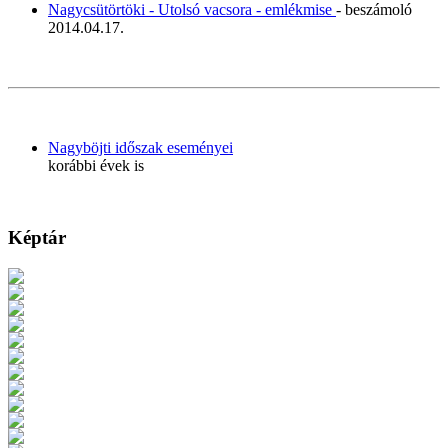
Nagycsütörtöki - Utolsó vacsora - emlékmise
- beszámoló
2014.04.17.
Nagyböjti időszak eseményei
korábbi évek is
Képtár