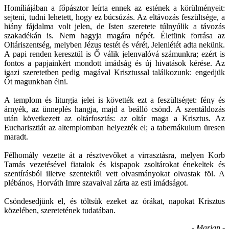
Homíliájában a főpásztor leírta ennek az estének a körülményeit:
sejteni, tudni lehetett, hogy ez búcsúzás. Az eltávozás feszültsége, a
hiány fájdalma volt jelen, de Isten szeretete túlnyúlik a távozás
szakadékán is. Nem hagyja magára népét. Életünk forrása az
Oltáriszentség, melyben Jézus testét és vérét, Jelenlétét adta nekünk.
A papi renden keresztül is Ő válik jelenvalóvá számunkra; ezért is
fontos a papjainkért mondott imádság és új hivatások kérése. Az
igazi szeretetben pedig magával Krisztussal találkozunk: engedjük
Őt magunkban élni.
A templom és liturgia jelei is követték ezt a feszültséget: fény és
árnyék, az ünneplés hangja, majd a beálló csönd. A szentáldozás
után következett az oltárfosztás: az oltár maga a Krisztus. Az
Eucharisztiát az altemplomban helyezték el; a tabernákulum üresen
maradt.
Félhomály vezette át a résztvevőket a virrasztásra, melyen Korb
Tamás vezetésével fiatalok és kispapok zsoltárokat énekeltek és
szentírásból illetve szentektől vett olvasmányokat olvastak föl. A
plébános, Horváth Imre szavaival zárta az esti imádságot.
Csöndesedjünk el, és töltsük ezeket az órákat, napokat Krisztus
közelében, szeretetének tudatában.
- Marian -