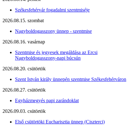
Székesfehérvár fogadalmi szentmiséje
2026.08.15. szombat
Nagyboldogasszony ünnep - szentmise
2026.08.16. vasárnap
Szentmise és jegyesek megáldása az Ercsi
Nagyboldogasszony-napi búcsún
2026.08.20. csütörtök
Szent István király ünnepén szentmise Székesfehérváron
2026.08.27. csütörtök
Egyházmegyés papi zarándoklat
2026.09.03. csütörtök
Első csütörtöki Eucharisztia ünnep (Ciszterci)