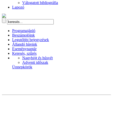
Válogatott bibliográfia
Lapozó
Programajánló
Beszámolóink
Legutóbbi bejegyzések
Állandó híreink
Eseménynaptár
Keresés, szűrés
Nagyböjt és húsvét
Adventi időszak
Ünnepkörök