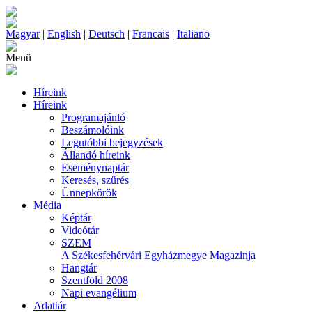
Magyar
|
English
|
Deutsch
|
Francais
|
Italiano
Menü
Híreink
Híreink
Programajánló
Beszámolóink
Legutóbbi bejegyzések
Állandó híreink
Eseménynaptár
Keresés, szűrés
Ünnepkörök
Média
Képtár
Videótár
SZEM
A Székesfehérvári Egyházmegye Magazinja
Hangtár
Szentföld 2008
Napi evangélium
Adattár